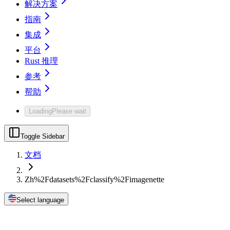
解决方案
指南
集成
平台
Rust 推理
参考
帮助
Loading
Please wait
Toggle Sidebar
文档
Zh%2Fdatasets%2Fclassify%2Fimagenette
Select language