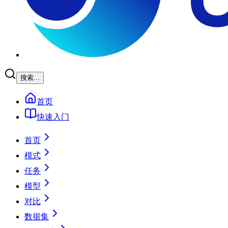
搜索...
首页
快速入门
首页
模式
任务
模型
对比
数据集