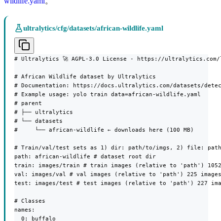
wildlife.yaml
。
ultralytics/cfg/datasets/african-wildlife.yaml
# Ultralytics 🚀 AGPL-3.0 License - https://ultralytics.com/l
# African Wildlife dataset by Ultralytics

# Documentation: https://docs.ultralytics.com/datasets/detec
# Example usage: yolo train data=african-wildlife.yaml

# parent

# ├── ultralytics

# └── datasets

#     └── african-wildlife ← downloads here (100 MB)

# Train/val/test sets as 1) dir: path/to/imgs, 2) file: path
path: african-wildlife # dataset root dir

train: images/train # train images (relative to 'path') 1052
val: images/val # val images (relative to 'path') 225 images
test: images/test # test images (relative to 'path') 227 ima
# Classes

names:

  0: buffalo
