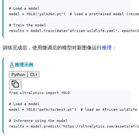
# Load a model

model = YOLO("yolo26n.pt")  # load a pretrained model (recom
# Train the model

results = model.train(data="african-wildlife.yaml", epochs=
训练完成后，使用微调后的模型对新图像运行
推理
：
推理示例
Python
CLI
from ultralytics import YOLO

# Load a model

model = YOLO("path/to/best.pt")  # load an African wildlife 
# Inference using the model

results = model.predict("https://ultralytics.com/assets/afr