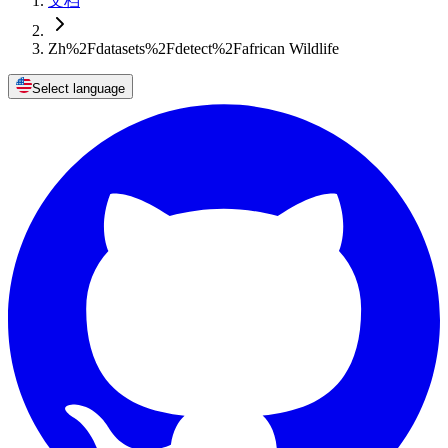
文档
Zh%2Fdatasets%2Fdetect%2Fafrican Wildlife
Select language