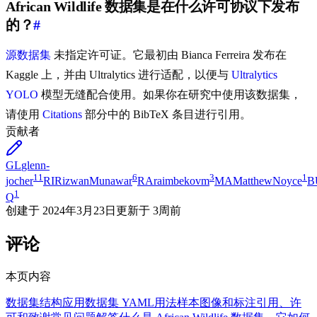
African Wildlife 数据集是在什么许可协议下发布
的？
#
源数据集
未指定许可证。它最初由 Bianca Ferreira 发布在
Kaggle 上，并由 Ultralytics 进行适配，以便与
Ultralytics
YOLO
模型无缝配合使用。如果你在研究中使用该数据集，
请使用
Citations
部分中的 BibTeX 条目进行引用。
贡献者
GL
glenn-
11
6
3
1
jocher
RI
RizwanMunawar
RA
raimbekovm
MA
MatthewNoyce
B
1
Q
创建于
2024年3月23日
更新于
3周前
评论
本页内容
数据集结构
应用
数据集 YAML
用法
样本图像和标注
引用、许