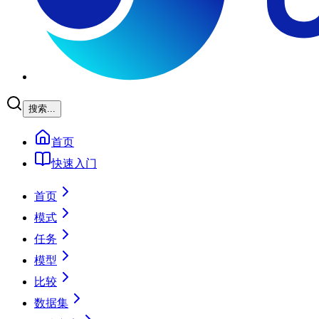
搜索...
首页
快速入门
首页
模式
任务
模型
比较
数据集