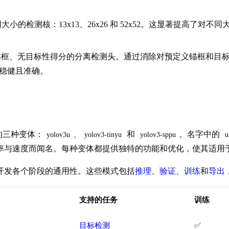
检测核：13x13、26x26 和 52x52。这显著提高了对不同
的无锚框、无目标性得分的分离检测头。通过消除对预定义锚框和
加稳健且准确。
v3 的三种变体：
、
和
。名字中的
yolov3u
yolov3-tinyu
yolov3-sppu
u
率与速度而闻名。每种变体都提供独特的功能和优化，使其适用
开发各个阶段的通用性。这些模式包括
推理
、
验证
、
训练
和
导出
支持的任务
训练
目标检测
✅