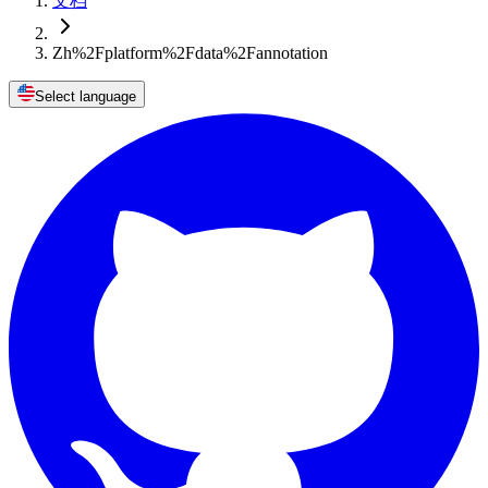
文档
Zh%2Fplatform%2Fdata%2Fannotation
Select language