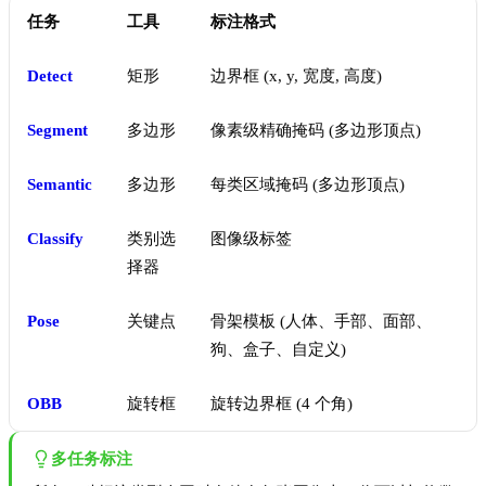
任务
工具
标注格式
Detect
矩形
边界框 (x, y, 宽度, 高度)
Segment
多边形
像素级精确掩码 (多边形顶点)
Semantic
多边形
每类区域掩码 (多边形顶点)
Classify
类别选
图像级标签
择器
Pose
关键点
骨架模板 (人体、手部、面部、
狗、盒子、自定义)
OBB
旋转框
旋转边界框 (4 个角)
多任务标注