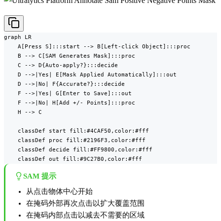
graph LR

    A[Press S]:::start --> B[Left-click Object]:::proc

    B --> C[SAM Generates Mask]:::proc

    C --> D{Auto-apply?}:::decide

    D -->|Yes| E[Mask Applied Automatically]:::out

    D -->|No| F{Accurate?}:::decide

    F -->|Yes| G[Enter to Save]:::out

    F -->|No| H[Add +/- Points]:::proc

    H --> C

    classDef start fill:#4CAF50,color:#fff

    classDef proc fill:#2196F3,color:#fff

    classDef decide fill:#FF9800,color:#fff

    classDef out fill:#9C27B0,color:#fff
SAM 提示
从点击物体中心开始
在掩码外部再次点击以扩大覆盖范围
在掩码内部点击以减去不需要的区域