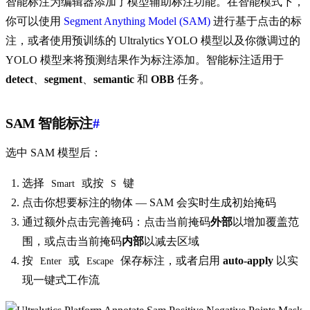
智能标注为编辑器添加了模型辅助标注功能。在智能模式下，
你可以使用
Segment Anything Model (SAM)
进行基于点击的标
注，或者使用预训练的 Ultralytics YOLO 模型以及你微调过的
YOLO 模型来将预测结果作为标注添加。智能标注适用于
detect
、
segment
、
semantic
和
OBB
任务。
SAM 智能标注
#
选中 SAM 模型后：
选择
或按
键
Smart
S
点击你想要标注的物体 — SAM 会实时生成初始掩码
通过额外点击完善掩码：点击当前掩码
外部
以增加覆盖范
围，或点击当前掩码
内部
以减去区域
按
或
保存标注，或者启用
auto-apply
以实
Enter
Escape
现一键式工作流