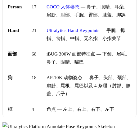
Person
17
COCO 人体姿态
— 鼻子、眼睛、耳朵、
肩膀、肘部、手腕、臀部、膝盖、脚踝
Hand
21
Ultralytics Hand Keypoints
— 手腕、拇
指、食指、中指、无名指、小指关节
面部
68
iBUG 300W 面部特征点 — 下颌、眉毛、
鼻子、眼睛、嘴巴
狗
18
AP-10K 动物姿态 — 鼻子、头部、颈部、
肩膀、尾根、尾巴以及 4 条腿（肘部、膝
盖、爪子）
框
4
角点 — 左上、右上、右下、左下