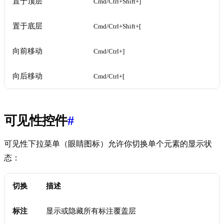
置于顶层
Cmd/Ctrl+Shift+]
置于底层
Cmd/Ctrl+Shift+[
向前移动
Cmd/Ctrl+]
向后移动
Cmd/Ctrl+[
可见性控件
#
可见性下拉菜单（眼睛图标）允许你切换单个元素的显示状
态：
切换
描述
标注
显示或隐藏所有标注覆盖层