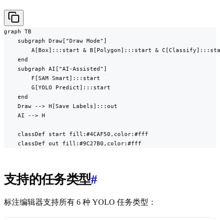
graph TB

    subgraph Draw["Draw Mode"]

        A[Box]:::start & B[Polygon]:::start & C[Classify]:::sta
    end

    subgraph AI["AI-Assisted"]

        F[SAM Smart]:::start

        G[YOLO Predict]:::start

    end

    Draw --> H[Save Labels]:::out

    AI --> H

    classDef start fill:#4CAF50,color:#fff

    classDef out fill:#9C27B0,color:#fff
支持的任务类型
#
标注编辑器支持所有 6 种 YOLO 任务类型：