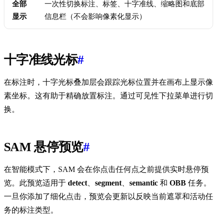
全部
一次性切换标注、标签、十字准线、缩略图和底部
显示
信息栏（不会影响像素化显示）
十字准线光标
#
在标注时，十字光标叠加层会跟踪光标位置并在画布上显示像
素坐标。这有助于精确放置标注。通过可见性下拉菜单进行切
换。
SAM 悬停预览
#
在智能模式下，SAM 会在你点击任何点之前提供实时悬停预
览。此预览适用于
detect
、
segment
、
semantic
和
OBB
任务。
一旦你添加了细化点击，预览会更新以反映当前遮罩和活动任
务的标注类型。