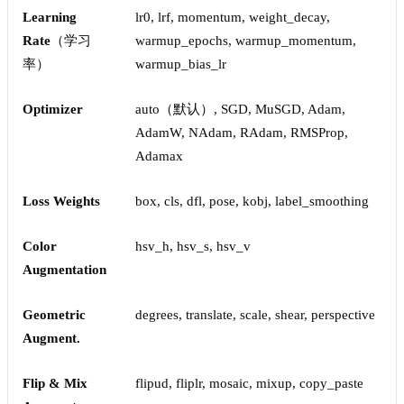
Learning
lr0, lrf, momentum, weight_decay,
Rate
（学习
warmup_epochs, warmup_momentum,
率）
warmup_bias_lr
Optimizer
auto（默认）, SGD, MuSGD, Adam,
AdamW, NAdam, RAdam, RMSProp,
Adamax
Loss Weights
box, cls, dfl, pose, kobj, label_smoothing
Color
hsv_h, hsv_s, hsv_v
Augmentation
Geometric
degrees, translate, scale, shear, perspective
Augment.
Flip & Mix
flipud, fliplr, mosaic, mixup, copy_paste