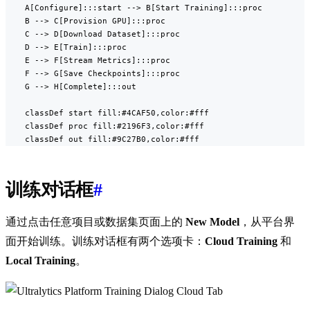
    A[Configure]:::start --> B[Start Training]:::proc

    B --> C[Provision GPU]:::proc

    C --> D[Download Dataset]:::proc

    D --> E[Train]:::proc

    E --> F[Stream Metrics]:::proc

    F --> G[Save Checkpoints]:::proc

    G --> H[Complete]:::out

    classDef start fill:#4CAF50,color:#fff

    classDef proc fill:#2196F3,color:#fff

    classDef out fill:#9C27B0,color:#fff
训练对话框
#
通过点击任意项目或数据集页面上的
New Model
，从平台界
面开始训练。训练对话框有两个选项卡：
Cloud Training
和
Local Training
。