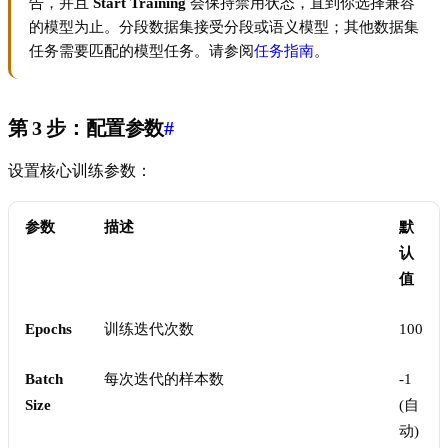
告，并且
Start Training
会保持禁用状态，直到你选择兼容
的模型为止。分段数据集接受分段或语义模型；其他数据集
任务需要匹配的模型任务。请参阅
任务指南
。
第 3 步：配置参数
#
设置核心训练参数：
参数
描述
默
认
值
Epochs
训练迭代次数
100
Batch
每次迭代的样本数
-1
Size
(自
动)