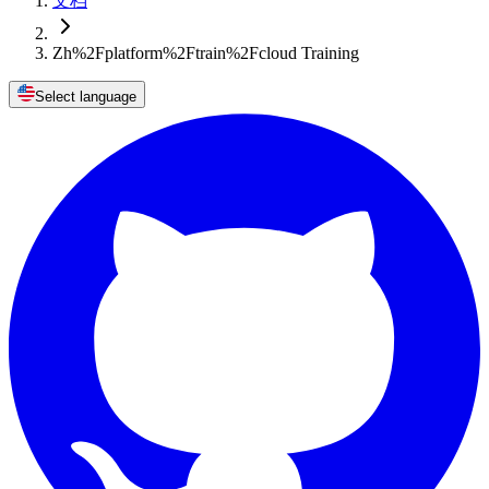
文档
Zh%2Fplatform%2Ftrain%2Fcloud Training
Select language