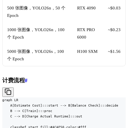
500 张图像，YOLO26n，50 个
RTX 4090
~$0.03
Epoch
1000 张图像，YOLO26n，100
RTX PRO
~$0.23
个 Epoch
6000
5000 张图像，YOLO26s，100
H100 SXM
~$1.56
个 Epoch
计费流程
#
graph LR

    A[Estimate Cost]:::start --> B[Balance Check]:::decide

    B --> C[Train]:::proc

    C --> D[Charge Actual Runtime]:::out

    classDef start fill:#4CAF50,color:#fff
