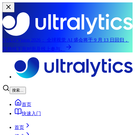
YOLO Vision 2026：
全球视觉 AI 盛会将于 9 月 13 日回归，
支持线下面对面及线上参与。
跳至主内容
搜索...
首页
快速入门
首页