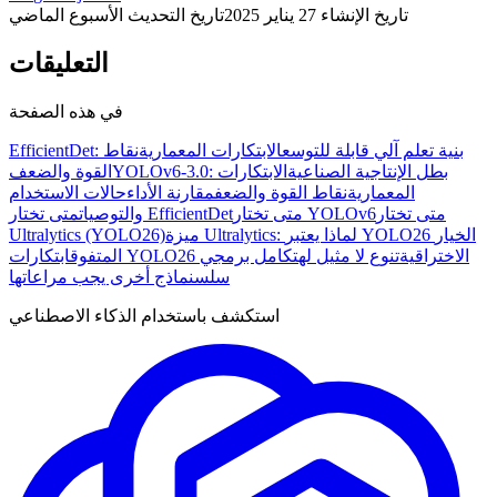
تاريخ الإنشاء
27 يناير 2025
تاريخ التحديث
الأسبوع الماضي
التعليقات
في هذه الصفحة
EfficientDet: بنية تعلم آلي قابلة للتوسع
الابتكارات المعمارية
نقاط
YOLOv6-3.0: بطل الإنتاجية الصناعية
الابتكارات
القوة والضعف
المعمارية
نقاط القوة والضعف
مقارنة الأداء
حالات الاستخدام
متى تختار
متى تختار YOLOv6
متى تختار EfficientDet
والتوصيات
ميزة Ultralytics: لماذا يعتبر YOLO26 الخيار
Ultralytics (YOLO26)
ابتكارات YOLO26 الاختراقية
تنوع لا مثيل له
تكامل برمجي
المتفوق
سلس
نماذج أخرى يجب مراعاتها
استكشف باستخدام الذكاء الاصطناعي