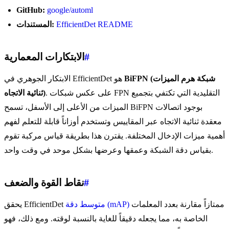
GitHub:
google/automl
EfficientDet README
المستندات:
#
الابتكارات المعمارية
BiFPN (شبكة هرم الميزات
الابتكار الجوهري في EfficientDet هو
. على عكس شبكات FPN التقليدية التي تكتفي بتجميع
ثنائية الاتجاه)
الميزات من الأعلى إلى الأسفل، تسمح BiFPN بوجود اتصالات
معقدة ثنائية الاتجاه عبر المقاييس وتستخدم أوزاناً قابلة للتعلم لفهم
أهمية ميزات الإدخال المختلفة. يقترن هذا بطريقة قياس مركبة تقوم
بقياس دقة الشبكة وعمقها وعرضها بشكل موحد في وقت واحد.
#
نقاط القوة والضعف
ممتازاً مقارنة بعدد المعلمات
متوسط دقة (mAP)
يحقق EfficientDet
الخاصة به، مما يجعله دقيقاً للغاية بالنسبة لوقته. ومع ذلك، فهو