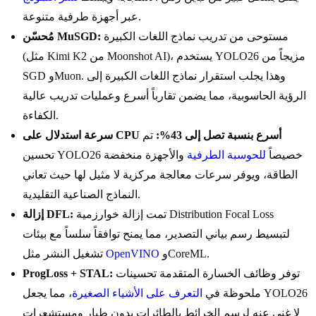
عبر أجهزة طرفية متنوعة.
مستوحى من تدريب نماذج اللغات الكبيرة
مُحسّن MuSGD:
(مثل Kimi K2 من Moonshot AI)، يستخدم YOLO26 مزيجاً من
SGD وMuon. وهذا يجلب استقرار نماذج اللغات الكبيرة إلى
الرؤية الحاسوبية، مما يضمن تقارباً أسرع وعمليات تدريب عالية
الكفاءة.
سرعة استدلال على CPU أسرع بنسبة تصل إلى 43%:
تم
تحسين YOLO26 خصيصاً
للحوسبة الطرفية
والأجهزة منخفضة
الطاقة، ويوفر سرعات معالجة مركزية لا مثيل لها حيث تعاني
النماذج الصناعية التقليدية.
تمت إزالة خوارزمية Distribution Focal Loss
إزالة DFL:
لتبسيط رسم بياني التصدير، مما يمنح توافقاً سلساً مع بيئات
وCoreML.
OpenVINO
تشغيل النشر مثل
توفر وظائف الخسارة المتقدمة تحسينات
ProgLoss + STAL:
ملحوظة في
التعرف على الأشياء الصغيرة
، مما يجعل YOLO26
لا غنى عنه لرسم الخرائط بالطائرات بدون طيار ومستشعرات