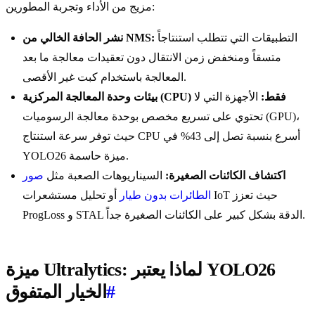
مزيج من الأداء وتجربة المطورين:
التطبيقات التي تتطلب استنتاجاً
نشر الحافة الخالي من NMS:
متسقاً ومنخفض زمن الانتقال دون تعقيدات معالجة ما بعد
المعالجة باستخدام كبت غير الأقصى.
بيئات وحدة المعالجة المركزية (CPU) فقط:
الأجهزة التي لا
تحتوي على تسريع مخصص بوحدة معالجة الرسوميات (GPU)،
حيث توفر سرعة استنتاج CPU أسرع بنسبة تصل إلى 43% في
YOLO26 ميزة حاسمة.
اكتشاف الكائنات الصغيرة:
السيناريوهات الصعبة مثل
صور
الطائرات بدون طيار
أو تحليل مستشعرات IoT حيث تعزز
ProgLoss و STAL الدقة بشكل كبير على الكائنات الصغيرة جداً.
ميزة Ultralytics: لماذا يعتبر YOLO26
#
الخيار المتفوق