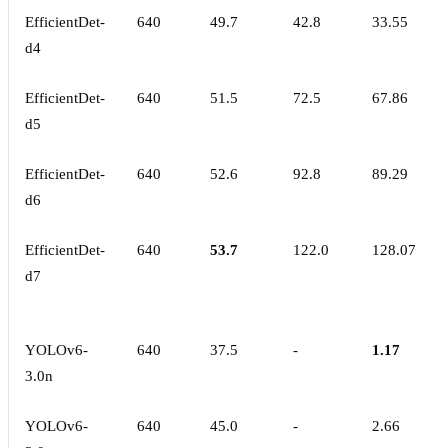
EfficientDet-
640
49.7
42.8
33.55
d4
EfficientDet-
640
51.5
72.5
67.86
d5
EfficientDet-
640
52.6
92.8
89.29
d6
EfficientDet-
640
53.7
122.0
128.07
d7
YOLOv6-
640
37.5
-
1.17
3.0n
YOLOv6-
640
45.0
-
2.66