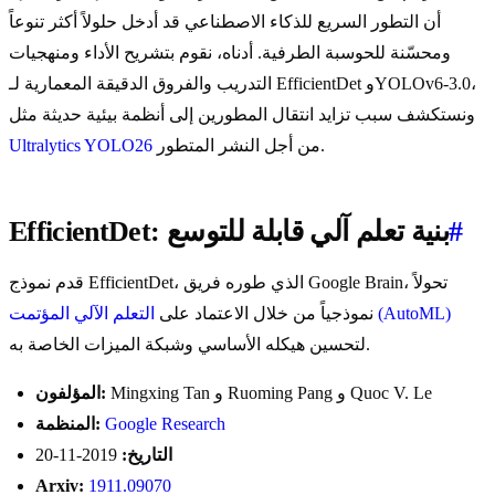
أن التطور السريع للذكاء الاصطناعي قد أدخل حلولاً أكثر تنوعاً
ومحسّنة للحوسبة الطرفية. أدناه، نقوم بتشريح الأداء ومنهجيات
التدريب والفروق الدقيقة المعمارية لـ EfficientDet وYOLOv6-3.0،
ونستكشف سبب تزايد انتقال المطورين إلى أنظمة بيئية حديثة مثل
من أجل النشر المتطور.
Ultralytics YOLO26
#
EfficientDet: بنية تعلم آلي قابلة للتوسع
قدم نموذج EfficientDet، الذي طوره فريق Google Brain، تحولاً
التعلم الآلي المؤتمت (AutoML)
نموذجياً من خلال الاعتماد على
لتحسين هيكله الأساسي وشبكة الميزات الخاصة به.
Mingxing Tan و Ruoming Pang و Quoc V. Le
المؤلفون:
Google Research
المنظمة:
التاريخ:
2019-11-20
Arxiv:
1911.09070