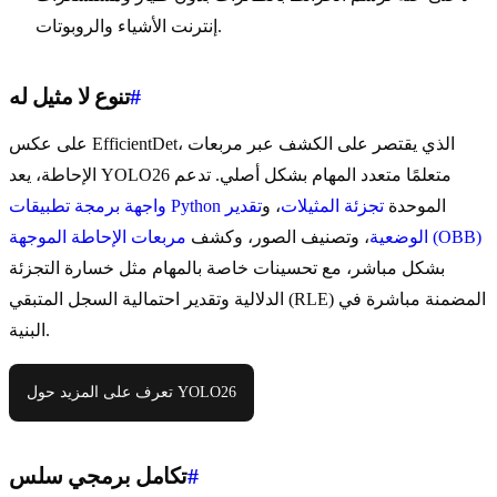
إنترنت الأشياء والروبوتات.
#
تنوع لا مثيل له
على عكس EfficientDet، الذي يقتصر على الكشف عبر مربعات
الإحاطة، يعد YOLO26 متعلمًا متعدد المهام بشكل أصلي. تدعم
الموحدة
تجزئة المثيلات
، و
تقدير
واجهة برمجة تطبيقات Python
مربعات الإحاطة الموجهة (OBB)
الوضعية
، وتصنيف الصور، وكشف
بشكل مباشر، مع تحسينات خاصة بالمهام مثل خسارة التجزئة
الدلالية وتقدير احتمالية السجل المتبقي (RLE) المضمنة مباشرة في
البنية.
تعرف على المزيد حول YOLO26
#
تكامل برمجي سلس