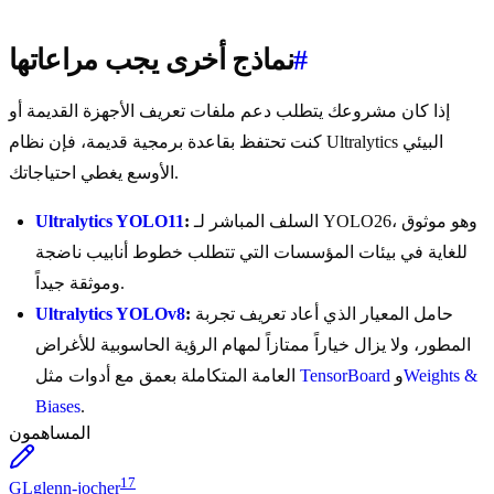
#
نماذج أخرى يجب مراعاتها
إذا كان مشروعك يتطلب دعم ملفات تعريف الأجهزة القديمة أو
كنت تحتفظ بقاعدة برمجية قديمة، فإن نظام Ultralytics البيئي
الأوسع يغطي احتياجاتك.
السلف المباشر لـ YOLO26، وهو موثوق
:
Ultralytics YOLO11
للغاية في بيئات المؤسسات التي تتطلب خطوط أنابيب ناضجة
وموثقة جيداً.
حامل المعيار الذي أعاد تعريف تجربة
:
Ultralytics YOLOv8
المطور، ولا يزال خياراً ممتازاً لمهام الرؤية الحاسوبية للأغراض
Weights &
و
TensorBoard
العامة المتكاملة بعمق مع أدوات مثل
Biases
.
المساهمون
17
GL
glenn-jocher