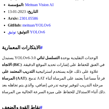
Meituan Vision AI
المؤسسة:
التاريخ:
2023-01-13
Arxiv:
2301.05586
GitHub:
meituan/YOLOv6
توثيق YOLOv6
التوثيق:
#
الابتكارات المعمارية
يستبدل YOLOv6-3.0 الوحدات التقليدية بوحدة
التسلسل ثنائي
في العنق للحفاظ على إشارات تحديد الموقع الدقيقة.
الاتجاه (BiC)
علاوة على ذلك، فإنه يستخدم استراتيجية
التدريب المعتمد على
. تدمج AAT فرعاً مساعداً يعتمد على المرساة أثناء
المرساة (AAT)
مرحلة التدريب لتوفير توجيه تدرجي إضافي، والذي يتم تجاهله بعد
ذلك أثناء الاستدلال للحفاظ على ميزة السرعة الخالية من المرساة.
#
نقاط القوة والضعف