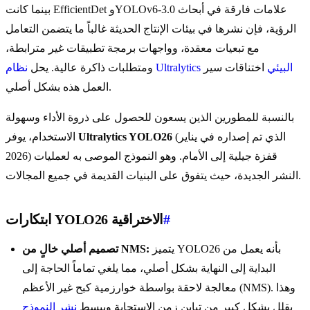
بينما كانت EfficientDet وYOLOv6-3.0 علامات فارقة في أبحاث
الرؤية، فإن نشرها في بيئات الإنتاج الحديثة غالباً ما يتضمن التعامل
مع تبعيات معقدة، وواجهات برمجة تطبيقات غير مترابطة،
نظام Ultralytics البيئي
اختناقات سير
ومتطلبات ذاكرة عالية. يحل
العمل هذه بشكل أصلي.
بالنسبة للمطورين الذين يسعون للحصول على ذروة الأداء وسهولة
(الذي تم إصداره في يناير
Ultralytics YOLO26
الاستخدام، يوفر
2026) قفزة جيلية إلى الأمام. وهو النموذج الموصى به لعمليات
النشر الجديدة، حيث يتفوق على البنيات القديمة في جميع المجالات.
#
ابتكارات YOLO26 الاختراقية
يتميز YOLO26 بأنه يعمل من
تصميم أصلي خالٍ من NMS:
البداية إلى النهاية بشكل أصلي، مما يلغي تماماً الحاجة إلى
معالجة لاحقة بواسطة خوارزمية كبح غير الأعظم (NMS). وهذا
يقلل بشكل كبير من تباين زمن الاستجابة ويبسط
نشر النموذج