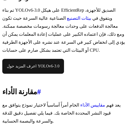
تم بناء YOLOv6-3.0 على هيكل EfficientRep الصديق للأجهزة،
ويتفوق في
بيئات التصنيع
الصناعية عالية السرعة حيث تكون
معالجة الدفعات على وحدات معالجة رسومات مخصصة ممكنة.
ومع ذلك، فإن اعتماده الكبير على عمليات إعادة المعلمات يمكن أن
يؤدي إلى انخفاض كبير في السرعة عند نشره على الأجهزة الطرفية
أو البيئات التي تعتمد بشكل صارم على حسابات CPU.
اعرف المزيد حول YOLOv6-3.0
#
مقارنة الأداء
يعد فهم
مقاييس الأداء
الخام أمراً أساسياً لاختيار نموذج يتوافق مع
قيود النشر المحددة الخاصة بك. فيما يلي تفصيل دقيق للدقة
والسرعة والبصمة الحسابية.