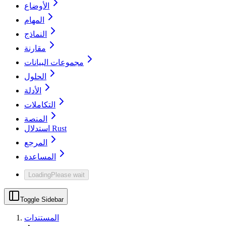
الأوضاع
المهام
النماذج
مقارنة
مجموعات البيانات
الحلول
الأدلة
التكاملات
المنصة
استدلال Rust
المرجع
المساعدة
Loading
Please wait
Toggle Sidebar
المستندات