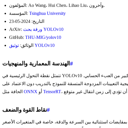
المؤلفون: Ao Wang، Hui Chen، Lihao Liu، وآخرون.
Tsinghua University
المؤسسة:
التاريخ: 2024-05-23
ورقة بحث YOLOv10
ArXiv:
GitHub:
THU-MIG/yolov10
توثيق YOLOv10
الوثائق:
#
الهندسة المعمارية والمنهجيات
تتمثل نقطة التحول الرئيسية في YOLOv10 في تصميمه النموذجي الموجه نحو كفاءة الدقة الشاملة. فهو يعمل على تحسين المكونات المختلفة من كلا المنظورين، مما يقلل بشكل كبير من العبء الحسابي.
زدوجة المتسقة للنموذج بالتدريب دون الاعتماد على NMS، وهو ما يترجم إلى مسار نشر مبسط من البداية إلى النهاية. وهذا مفيد بشكل خاص عند تصدير النماذج إلى تنسيقات
TensorRT
أو
ONNX
الحافة مثل
#
نقاط القوة والضعف
بين السرعة والدقة، خاصة في المتغيرات الأصغر (N و S). إن الحد الأدنى من زمن الانتقال يجعله مثالياً لبيئات الحافة عالية السرعة. ومع ذلك، في حين يتفوق YOLOv10 في