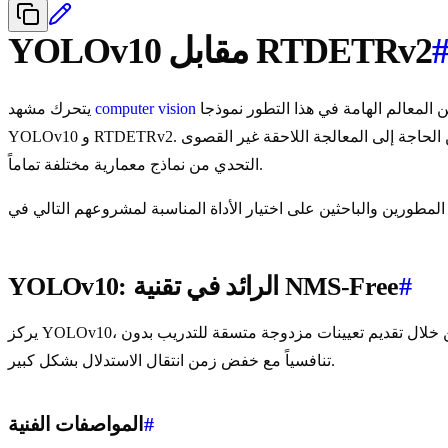
YOLOv10 مقابل RTDETRv2
بوتيرة متسارعة، حيث تعيد البنيات الجديدة باستمرار تعريف أحدث ما توصلت إليه التقنية في اكتشاف الكائنات في الوقت الفعلي. ومن بين المعالم الهامة في هذا التطور نموذجا
computer vision
يتحرك مشهد
YOLOv10 و RTDETRv2. يهدف كلا النموذجين إلى حل عقبة أساسية في مسارات الاكتشاف التقليدية من خلال التخلص من الحاجة إلى المعالجة اللاحقة غير القصوى (NMS)، ومع ذلك، فهما يتعاملان مع هذا
التحدي من نماذج معمارية مختلفة تماماً.
#
YOLOv10: الرائد في تقنية NMS-Free
يركز YOLOv10، الذي طوره باحثون في جامعة تسينغهوا، بشكل كبير على الكفاءة المعمارية وإزالة عقبات المعالجة اللاحقة. ومن خلال تقديم تعيينات مزدوجة متسقة للتدريب بدون NMS، فإنه يحقق أداءً
تنافسياً مع خفض زمن انتقال الاستدلال بشكل كبير.
#
المواصفات الفنية