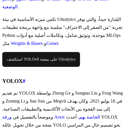
.
الوضعية
تكمن ميزته الأساسية في بيئة Ultralytics المُدارة جيداً، والتي توفر
تجربة "من الصفر إلى الاحتراف" سلسة مع واجهة برمجة تطبيقات
Python موحدة، وتوثيق شامل، وتكاملات أصلية مع أدوات MLOps
.
Comet
و
Weights & Biases
مثل
استكشف YOLOv8 على منصة Ultralytics
YOLOX
#
تم تقديم YOLOX بواسطة Zheng Ge و Songtao Liu و Feng Wang
و Zeming Li و Jian Sun من Megvii في 18 يوليو 2021، وكان يهدف
إلى سد الفجوة بين الأبحاث الأكاديمية والتطبيقات الصناعية.
ورقة Arxiv الخاصة بهم
، أحدث YOLOX
وموضحاً بالتفصيل في
ضجة من خلال تحويل عائلة YOLO نحو تصميم خالٍ من المراسي