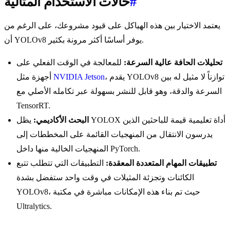
#
حالات الاستخدام المثالية
يعتمد الاختيار بين هذه الهياكل على قيود مشروعك، على الرغم من
أن YOLOv8 يوفر أساسًا أكثر مرونة بكثير.
تحليلات الحافة عالية السرعة:
للمعالجة في الوقت الفعلي على
، يقدم YOLOv8 توازناً لا مثيل له بين
NVIDIA Jetson
أجهزة مثل
السرعة والدقة، وهو قابل للنشر بسهولة عبر تكامله الأصلي مع
TensorRT.
البحث الأكاديمي:
يظل YOLOX أداة تعليمية قيمة للباحثين الذين
يدرسون الانتقال من المنهجيات القائمة على المخططات إلى
المنهجيات الخالية منها داخل PyTorch.
تطبيقات المهام المتعددة المعقدة:
التطبيقات التي تتطلب تتبع
الكائنات وتجزئة المثيلات في وقت واحد ستفضل بشدة
YOLOv8، حيث تم بناء هذه الإمكانات مباشرة في مكتبة
Ultralytics.