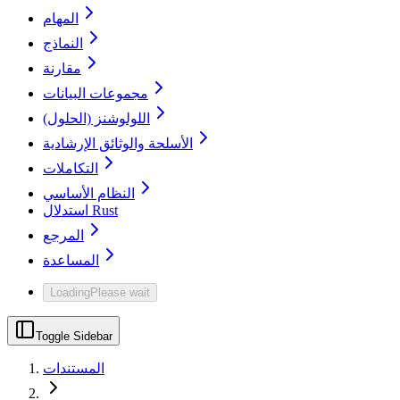
المهام
النماذج
مقارنة
مجموعات البيانات
اللولوشنز (الحلول)
الأسلحة والوثائق الإرشادية
التكاملات
النظام الأساسي
استدلال Rust
المرجع
المساعدة
Loading
Please wait
Toggle Sidebar
المستندات