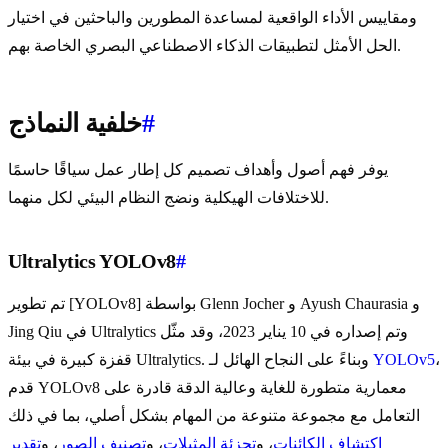
ومقاييس الأداء الواقعية لمساعدة المطورين والباحثين في اختيار
الحل الأمثل لتطبيقات الذكاء الاصطناعي البصري الخاصة بهم.
#
خلفية النماذج
يوفر فهم أصول وأهداف تصميم كل إطار عمل سياقًا حاسمًا
للاختلافات الهيكلية ونضج النظام البيئي لكل منهما.
Ultralytics YOLOv8
#
تم تطوير [YOLOv8] بواسطة Glenn Jocher و Ayush Chaurasia و
Jing Qiu في Ultralytics وتم إصداره في 10 يناير 2023، وقد مثّل
،
YOLOv5
قفزة كبيرة في بيئة Ultralytics. وبناءً على النجاح الهائل لـ
قدم YOLOv8 معمارية متطورة للغاية وعالية الدقة قادرة على
التعامل مع مجموعة متنوعة من المهام بشكل أصلي، بما في ذلك
اكتشاف الكائنات
، و
تجزئة المثيلات
، و
تصنيف الصور
، و
تقدير