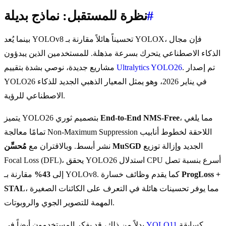
#
نظرة للمستقبل: نماذج بديلة
بينما يُعد YOLOv8 تحسیناً هائلاً مقارنة بـ YOLOX، فإن مجال
الذكاء الاصطناعي يتحرك بسرعة مذهلة. للمستخدمين الذين يبدؤون
. تم إصدار
Ultralytics YOLO26
مشاريع جديدة، نوصي بشدة بتقييم
YOLO26 في يناير 2026، وهو يمثل المعيار الذهبي الجديد للذكاء
الاصطناعي للرؤية.
، مما يلغي
End-to-End NMS-Free
يتميز YOLO26 بتصميم ثوري
تمامًا معالجة Non-Maximum Suppression اللاحقة لخطوط أنابيب
الجديد وإزالة توزيع
مُحسِّن MuSGD
نشر أبسط. وبالاقتران مع
Focal Loss (DFL)، يحقق YOLO26 استدلال CPU أسرع بنسبة تصل
ProgLoss +
مقارنة بـ YOLOv8. كما يقدم وظائف خسارة
إلى
43%
، مما يوفر تحسينات هائلة في التعرف على الكائنات الصغيرة
STAL
المهمة للتصوير الجوي والروبوتات.
كسابقة
YOLO11
بدلاً من ذلك، قد يفكر المستخدمون أيضاً في