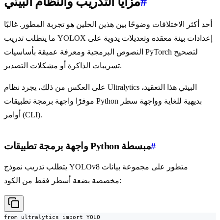
#
مزايا التدريب والنظام البيئي
أحد أكثر الاختلافات وضوحًا بين هذين الحلين هو تجربة المطور. غالبًا
ما يتطلب تدريب YOLOX إعدادات بيئة معقدة وتعديلات يدوية على
النصوص البرمجية ومعرفة عميقة بأساسيات PyTorch لتصحيح
تسريبات الذاكرة أو مشكلات التصدير.
على العكس من ذلك، يجرد نظام Ultralytics البيئي هذا التعقيد،
موفرًا واجهة برمجة تطبيقات Python بديهية للغاية وواجهة سطر
أوامر (CLI).
#
واجهة برمجة تطبيقات Python مبسطة
يتطلب تدريب نموذج YOLOv8 متطور على مجموعة بيانات
مخصصة بضعة أسطر فقط من الكود:
from ultralytics import YOLO
