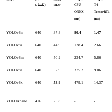
T4
CPU
(بكسل)
50-95
ONNX
TensorRT10
(ms)
(ms)
YOLOv8n
640
37.3
80.4
1.47
YOLOv8s
640
44.9
128.4
2.66
YOLOv8m
640
50.2
234.7
5.86
YOLOv8l
640
52.9
375.2
9.06
YOLOv8x
640
53.9
479.1
14.37
YOLOXnano
416
25.8
-
-