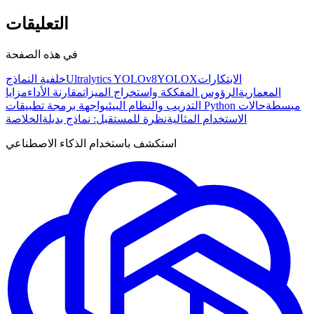
التعليقات
في هذه الصفحة
الابتكارات
YOLOX
Ultralytics YOLOv8
خلفية النماذج
المعمارية
الرؤوس المفككة واستخراج الميزات
مقارنة الأداء
مزايا
واجهة برمجة تطبيقات Python مبسطة
حالات
التدريب والنظام البيئي
الاستخدام المثالية
نظرة للمستقبل: نماذج بديلة
الخلاصة
استكشف باستخدام الذكاء الاصطناعي