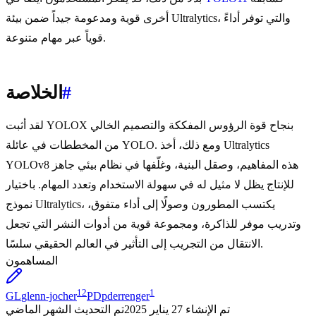
أخرى قوية ومدعومة جيداً ضمن بيئة Ultralytics، والتي توفر أداءً
قوياً عبر مهام متنوعة.
#
الخلاصة
لقد أثبت YOLOX بنجاح قوة الرؤوس المفككة والتصميم الخالي
من المخططات في عائلة YOLO. ومع ذلك، أخذ Ultralytics
YOLOv8 هذه المفاهيم، وصقل البنية، وغلّفها في نظام بيئي جاهز
للإنتاج يظل لا مثيل له في سهولة الاستخدام وتعدد المهام. باختيار
نموذج Ultralytics، يكتسب المطورون وصولًا إلى أداء متفوق،
وتدريب موفر للذاكرة، ومجموعة قوية من أدوات النشر التي تجعل
الانتقال من التجريب إلى التأثير في العالم الحقيقي سلسًا.
المساهمون
12
1
GL
glenn-jocher
PD
pderrenger
تم الإنشاء
27 يناير 2025
تم التحديث
الشهر الماضي