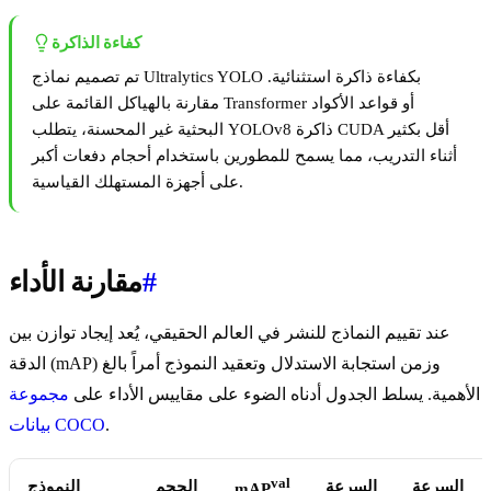
كفاءة الذاكرة
تم تصميم نماذج Ultralytics YOLO بكفاءة ذاكرة استثنائية.
مقارنة بالهياكل القائمة على Transformer أو قواعد الأكواد
البحثية غير المحسنة، يتطلب YOLOv8 ذاكرة CUDA أقل بكثير
أثناء التدريب، مما يسمح للمطورين باستخدام أحجام دفعات أكبر
على أجهزة المستهلك القياسية.
#
مقارنة الأداء
عند تقييم النماذج للنشر في العالم الحقيقي، يُعد إيجاد توازن بين
الدقة (mAP) وزمن استجابة الاستدلال وتعقيد النموذج أمراً بالغ
الأهمية. يسلط الجدول أدناه الضوء على مقاييس الأداء على
مجموعة
.
بيانات COCO
val
السرعة
السرعة
الحجم
النموذج
mAP