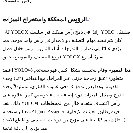
رأس الاكتشاف.
#
الرؤوس المفككة واستخراج الميزات
كان YOLOX رائدًا في دمج رأس مفكك في سلسلة YOLO. تقليديًا،
كان يتم تنفيذ مهام التصنيف والانحدار في رأس واحد موحد، مما
يؤدي غالبًا إلى تضارب التدرجات أثناء التدريب. ومن خلال فصل
فروع التصنيف والتموضع، حقق YOLOX تقاربًا أسرع.
اعتمد YOLOv8 هذا المفهوم وقام بتحسينه بشكل كبير. فهو يستخدم
وحدة C2f (عنق زجاجة جزئي عبر المراحل مع التفافين) متطورة
في عموده الفقري، مستبدلاً وحدة C3 القديمة. وهذا يعزز تدفق
التدرج وتمثيل الميزات دون إضافة عبء حوسبي كبير. علاوة على
ذلك، ينفذ YOLOv8 رأس اكتشاف متقدم خالٍ من المخططات
باستخدام Task-Aligned Assigner، حيث يطابق العينات الإيجابية
ديناميكيًا بناءً على مزيج من درجات التصنيف وتقاطع الاتحاد (IoU)،
مما يؤدي إلى دقة فائقة.