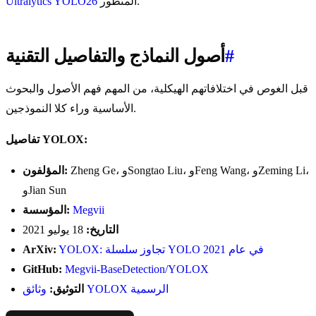
المتطور.
Ultralytics YOLO26
#
أصول النماذج والتفاصيل التقنية
قبل الغوص في اختلافاتهم الهيكلية، من المهم فهم الأصول والبحوث
الأساسية وراء كلا النموذجين.
تفاصيل YOLOX:
Zheng Ge، وSongtao Liu، وFeng Wang، وZeming Li،
المؤلفون:
وJian Sun
Megvii
المؤسسة:
التاريخ:
18 يوليو 2021
YOLOX: تجاوز سلسلة YOLO في عام 2021
ArXiv:
GitHub:
Megvii-BaseDetection/YOLOX
وثائق YOLOX الرسمية
التوثيق: