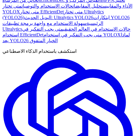
تحليل
EfficientDet: القياس المركب وBiFPN
الخالي من المرساة
الأداء والمقاييس
تحليل المقايضات
حالات الاستخدام والتوصيات
متى تختار
متى تختار Ultralytics
متى تختار EfficientDet
YOLOX
ابتكارات YOLO26
البديل الحديث: Ultralytics YOLO26
(YOLO26)
الرئيسية
سهولة الاستخدام مع واجهة برمجة تطبيقات
حالات الاستخدام في العالم الحقيقي
متى يجب التفكير في
Ultralytics
لماذا
متى يجب التفكير في استخدام YOLOX
استخدام EfficientDet
يعد YOLO26 الخيار المتفوق
استكشف باستخدام الذكاء الاصطناعي