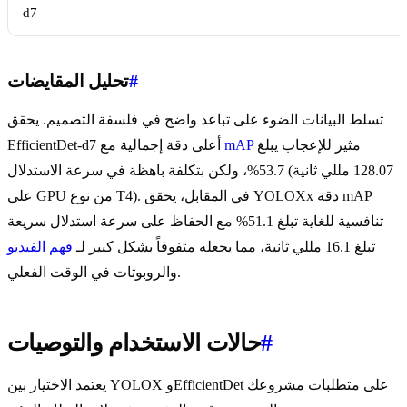
d7
#
تحليل المقايضات
تسلط البيانات الضوء على تباعد واضح في فلسفة التصميم. يحقق
مثير للإعجاب يبلغ
mAP
EfficientDet-d7 أعلى دقة إجمالية مع
53.7%، ولكن بتكلفة باهظة في سرعة الاستدلال (128.07 مللي ثانية
على GPU من نوع T4). في المقابل، يحقق YOLOXx دقة mAP
تنافسية للغاية تبلغ 51.1% مع الحفاظ على سرعة استدلال سريعة
تبلغ 16.1 مللي ثانية، مما يجعله متفوقاً بشكل كبير لـ
فهم الفيديو
والروبوتات في الوقت الفعلي.
#
حالات الاستخدام والتوصيات
يعتمد الاختيار بين YOLOX وEfficientDet على متطلبات مشروعك