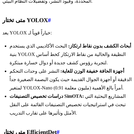
المحددة، وقيود النشر، وتفضيلات النظام البيئي.
#
متى تختار YOLOX
يعد YOLOX خياراً قوياً لـ:
أبحاث الكشف بدون نقاط ارتكاز:
البحث الأكاديمي الذي يستخدم
بنية YOLOX النظيفة والخالية من نقاط الارتكاز كخط أساس
لتجربة رؤوس كشف جديدة أو دوال خسارة مبتكرة.
أجهزة الحافة خفيفة الوزن للغاية:
النشر على وحدات التحكم
الدقيقة أو أجهزة الجوال القديمة حيث يكون البصمة الصغيرة جداً
لمتغير YOLOX-Nano (0.91 مليون معلمة) أمراً بالغ الأهمية.
المشاريع البحثية التي
دراسات تخصيص التصنيفات SimOTA:
تبحث في استراتيجيات تخصيص التصنيفات القائمة على النقل
الأمثل وتأثيرها على تقارب التدريب.
#
متى تختار EfficientDet