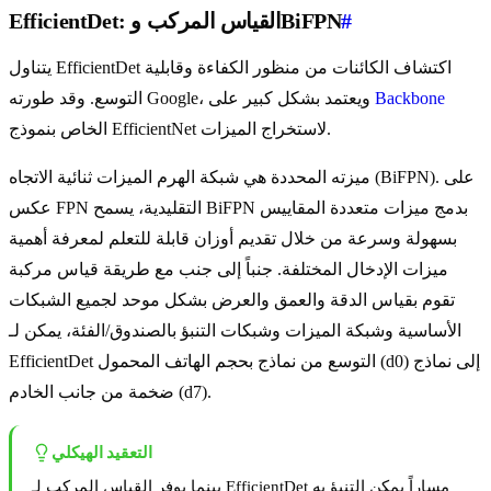
#
EfficientDet: القياس المركب وBiFPN
يتناول EfficientDet اكتشاف الكائنات من منظور الكفاءة وقابلية
Backbone
التوسع. وقد طورته Google، ويعتمد بشكل كبير على
الخاص بنموذج EfficientNet لاستخراج الميزات.
ميزته المحددة هي شبكة الهرم الميزات ثنائية الاتجاه (BiFPN). على
عكس FPN التقليدية، يسمح BiFPN بدمج ميزات متعددة المقاييس
بسهولة وسرعة من خلال تقديم أوزان قابلة للتعلم لمعرفة أهمية
ميزات الإدخال المختلفة. جنباً إلى جنب مع طريقة قياس مركبة
تقوم بقياس الدقة والعمق والعرض بشكل موحد لجميع الشبكات
الأساسية وشبكة الميزات وشبكات التنبؤ بالصندوق/الفئة، يمكن لـ
EfficientDet التوسع من نماذج بحجم الهاتف المحمول (d0) إلى نماذج
ضخمة من جانب الخادم (d7).
التعقيد الهيكلي
بينما يوفر القياس المركب لـ EfficientDet مساراً يمكن التنبؤ به