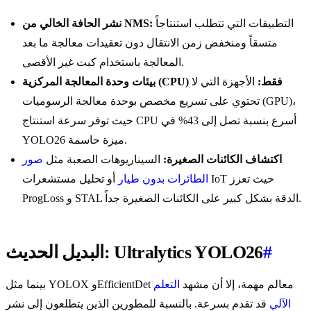
التطبيقات التي تتطلب استنتاجاً
نشر الحافة الخالي من NMS:
متسقاً ومنخفض زمن الانتقال دون تعقيدات معالجة ما بعد
المعالجة باستخدام كبت غير الأقصى.
بيئات وحدة المعالجة المركزية (CPU) فقط:
الأجهزة التي لا
تحتوي على تسريع مخصص بوحدة معالجة الرسوميات (GPU)،
حيث توفر سرعة استنتاج CPU أسرع بنسبة تصل إلى 43% في
YOLO26 ميزة حاسمة.
اكتشاف الكائنات الصغيرة:
السيناريوهات الصعبة مثل
صور
الطائرات بدون طيار
أو تحليل مستشعرات IoT حيث تعزز
ProgLoss و STAL الدقة بشكل كبير على الكائنات الصغيرة جداً.
#
البديل الحديث: Ultralytics YOLO26
بينما مثل YOLOX وEfficientDet معالم مهمة، إلا أن مشهد
التعلم
الآلي
قد تقدم بسرعة. بالنسبة للمطورين الذين يتطلعون إلى نشر