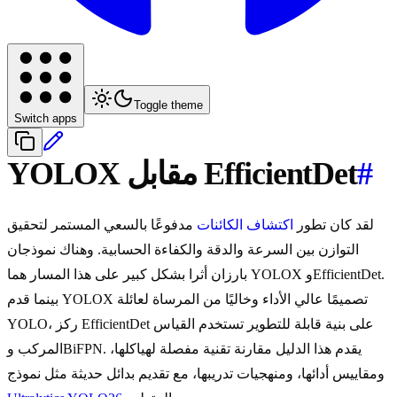
Toggle theme
Switch apps
#
YOLOX مقابل EfficientDet
لقد كان تطور
اكتشاف الكائنات
مدفوعًا بالسعي المستمر لتحقيق
التوازن بين السرعة والدقة والكفاءة الحسابية. وهناك نموذجان
بارزان أثرا بشكل كبير على هذا المسار هما YOLOX وEfficientDet.
بينما قدم YOLOX تصميمًا عالي الأداء وخاليًا من المرساة لعائلة
YOLO، ركز EfficientDet على بنية قابلة للتطوير تستخدم القياس
المركب وBiFPN. يقدم هذا الدليل مقارنة تقنية مفصلة لهياكلها،
ومقاييس أدائها، ومنهجيات تدريبها، مع تقديم بدائل حديثة مثل نموذج