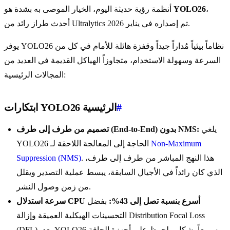
،
YOLO26
أنظمة رؤية حديثة اليوم، الخيار الموصى به بشدة هو
أحدث طراز رائد من Ultralytics تم إصداره في يناير 2026.
يوفر YOLO26 نظاماً بيئياً مُداراً جيداً وقفزة هائلة للأمام في كل من
السرعة وسهولة الاستخدام، متجاوزاً الهياكل القديمة في العديد من
المجالات الرئيسية:
#
ابتكارات YOLO26 الرئيسية
يلغي
تصميم من طرف إلى طرف (End-to-End) بدون NMS:
Non-Maximum
YOLO26 الحاجة إلى المعالجة اللاحقة لـ
. هذا النهج المباشر من طرف إلى طرف،
Suppression (NMS)
الذي كان رائداً في الأجيال السابقة، يبسط عملية التصدير ويقلل
من زمن وصول النشر.
سرعة استدلال CPU أسرع بنسبة تصل إلى 43%:
بفضل
التحسينات الهيكلية العميقة وإزالة Distribution Focal Loss
(DFL)، يعد YOLO26 سريعاً بشكل ملحوظ على أجهزة الحافة