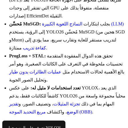
التي تفتقر إلى وحدات GPU منفصلة، متفوقاً بذلك على
إصدارات EfficientDet الثقيلة.
النماذج اللغوية الكبيرة (LLM)
بجلب ابتكارات
مُحسِّن MuSGD:
إلى الرؤية، يستخدم YOLO26 مُحسِّن MuSGD (هجين من SGD
وMuon) لتدريب مستقر للغاية وتقارب سريع، مما يؤدي إلى
ممتازة.
كفاءة تدريب
تحقق هذه الدوال المفقودة المتقدمة
ProgLoss + STAL:
تحسينات ملحوظة في التعرف على الكائنات الصغيرة، وهو أمر
بالغ الأهمية لحالات الاستخدام مثل
عمليات الطائرات بدون طيار
وتحليل الصور الجوية.
تعدد استخدامات لا مثيل له:
على عكس YOLOX، الذي يعد
كاشفاً للكائنات فقط، يدعم YOLO26 محلياً مجموعة واسعة من
المهام بما في ذلك
تجزئة المثيلات
، وتصنيف الصور، و
تقدير
.
مربع التحديد الموجه (OBB)
الوضع
، واكتشاف
تعرف على المزيد حول YOLO26