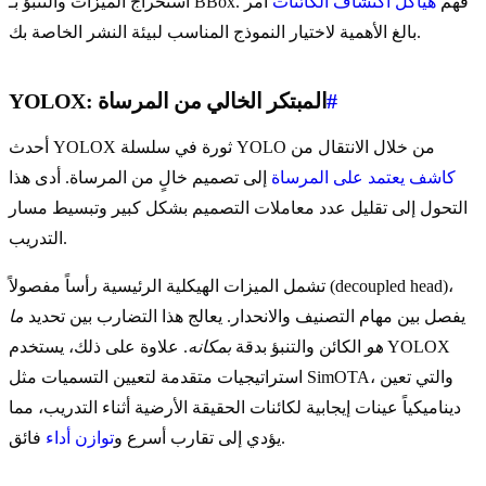
استخراج الميزات والتنبؤ بـ BBox. فهم
هياكل اكتشاف الكائنات
أمر
بالغ الأهمية لاختيار النموذج المناسب لبيئة النشر الخاصة بك.
#
YOLOX: المبتكر الخالي من المرساة
أحدث YOLOX ثورة في سلسلة YOLO من خلال الانتقال من
كاشف يعتمد على المرساة
إلى تصميم خالٍ من المرساة. أدى هذا
التحول إلى تقليل عدد معاملات التصميم بشكل كبير وتبسيط مسار
التدريب.
تشمل الميزات الهيكلية الرئيسية رأساً مفصولاً (decoupled head)،
يفصل بين مهام التصنيف والانحدار. يعالج هذا التضارب بين تحديد
ما
هو
الكائن والتنبؤ بدقة
بمكانه
. علاوة على ذلك، يستخدم YOLOX
استراتيجيات متقدمة لتعيين التسميات مثل SimOTA، والتي تعين
ديناميكياً عينات إيجابية لكائنات الحقيقة الأرضية أثناء التدريب، مما
فائق.
يؤدي إلى تقارب أسرع و
توازن أداء