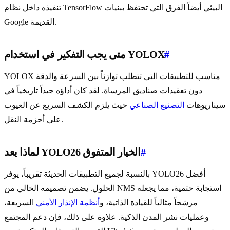
تنفيذه داخل نظام TensorFlow البيئي أيضاً الفرق التي تحتفظ ببنيات
Google القديمة.
#
متى يجب التفكير في استخدام YOLOX
YOLOX مناسب للتطبيقات التي تتطلب توازناً بين السرعة والدقة
دون تعقيدات صناديق المرساة. لقد كان أداؤه جيداً تاريخياً في
سيناريوهات
التصنيع الصناعي
حيث يلزم الكشف السريع عن العيوب
على أحزمة النقل.
#
لماذا يعد YOLO26 الخيار المتفوق
بالنسبة لجميع التطبيقات الحديثة تقريباً، يوفر YOLO26 أفضل
الحلول. يضمن تصميمه الخالي من NMS استجابة حتمية، مما يجعله
مرشحاً مثالياً للقيادة الذاتية، و
أنظمة الإنذار الأمني
السريعة،
وعمليات نشر المدن الذكية. علاوة على ذلك، فإن دعم المجتمع