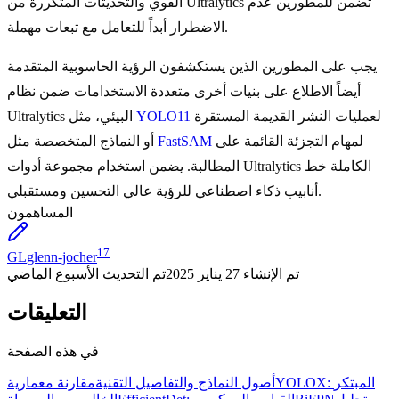
القوي والتحديثات المتكررة من Ultralytics تضمن للمطورين عدم
الاضطرار أبداً للتعامل مع تبعات مهملة.
يجب على المطورين الذين يستكشفون الرؤية الحاسوبية المتقدمة
أيضاً الاطلاع على بنيات أخرى متعددة الاستخدامات ضمن نظام
لعمليات النشر القديمة المستقرة
YOLO11
Ultralytics البيئي، مثل
لمهام التجزئة القائمة على
FastSAM
أو النماذج المتخصصة مثل
المطالبة. يضمن استخدام مجموعة أدوات Ultralytics الكاملة خط
أنابيب ذكاء اصطناعي للرؤية عالي التحسين ومستقبلي.
المساهمون
17
GL
glenn-jocher
تم الإنشاء
27 يناير 2025
تم التحديث
الأسبوع الماضي
التعليقات
في هذه الصفحة
YOLOX: المبتكر
أصول النماذج والتفاصيل التقنية
مقارنة معمارية