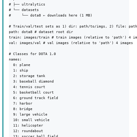
# ├── ultralytics

# └── datasets

#     └── dota8 ← downloads here (1 MB)

# Train/val/test sets as 1) dir: path/to/imgs, 2) file: path
path: dota8 # dataset root dir

train: images/train # train images (relative to 'path') 4 im
val: images/val # val images (relative to 'path') 4 images

# Classes for DOTA 1.0

names:

  0: plane

  1: ship

  2: storage tank

  3: baseball diamond

  4: tennis court

  5: basketball court

  6: ground track field

  7: harbor

  8: bridge

  9: large vehicle

  10: small vehicle

  11: helicopter

  12: roundabout

  13: soccer ball field
