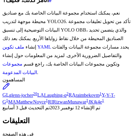
#
الأمر كذلك، فكيف؟
نعم، يمكنك استخدام مجموعة البيانات الخاصة بك مع صناديق
محيطة موجهة لتدريب YOLO26. تأكد من تحويل تعليقات مجموعة
البيانات التوضيحية إلى تنسيق YOLO OBB، والذي يتضمن تحديد
الصناديق المحيطة من خلال نقاط زواياها الأربع. يمكنك بعد ذلك
يحدد مسارات مجموعة البيانات والفئات
ملف تكوين YAML
إنشاء
والتفاصيل الضرورية الأخرى. لمزيد من المعلومات حول إنشاء
وتكوين مجموعات البيانات الخاصة بك، راجع قسم
مجموعات
.
البيانات المدعومة
المساهمون
20
2
1
GL
glenn-jocher
LA
Laughing-q
RA
raimbekovm
Y-
Y-T-
1
1
1
1
G
MA
MatthewNoyce
RI
RizwanMunawar
JK
jk4e
تم الإنشاء
12 نوفمبر 2023
تم التحديث
قبل 3 أسابيع
التعليقات
في هذه الصفحة