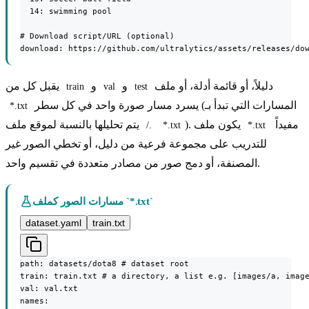
  14: swimming pool

# Download script/URL (optional)

download: https://github.com/ultralytics/assets/releases/do
دليلاً، أو قائمة أدلة، أو ملف
و
و
يقبل كل من
train
val
test
يسرد مسار صورة واحد في كل سطر (المسارات التي تبدأ بـ
*.txt
مفيداً
). يكون ملف
يتم تحليلها بالنسبة لموقع ملف
./
*.txt
*.txt
للتدريب على مجموعة فرعية من دليل، أو تخطي الصور غير
المصنفة، أو دمج صور من مصادر متعددة في تقسيم واحد.
مسارات الصور كملف `*.txt`
dataset.yaml
train.txt
path: datasets/dota8 # dataset root

train: train.txt # a directory, a list e.g. [images/a, image
val: val.txt

names:
