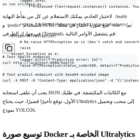
        logger.info(

uv run src/main.py
            f"Processed {len(request.instances)} instances, fou
        )

لاختبار الخادم، يمكنك الاستعلام عن كل من نقاط النهاية
/health
        return PredictionResponse(predictions=predictions)

. ثم،
باستخدام cURL. ضع صورة اختبار في مجلد
و
/predict
tests
في جهازك الطرفي (Terminal)، قم بتشغيل الأوامر التالية:
    except HTTPException:

        # Re-raise HTTPException as-is (don't catch and convert
        raise

    except Exception as e:

# Test health endpoint

        logger.error(f"Prediction error: {e}")

curl http://localhost:8080/health

        raise HTTPException(status_code=500, detail=f"Predicti
# Test predict endpoint with base64 encoded image

curl -X POST -H "Content-Type: application/json" -d "{\"instan
يجب أن تتلقى استجابة JSON مع الكائنات المكتشفة. في طلبك
الأول، توقع تأخيرًا قصيرًا، حيث يحتاج Ultralytics إلى سحب وتحميل
نموذج YOLO26.
توسيع صورة Docker الخاصة بـ Ultralytics