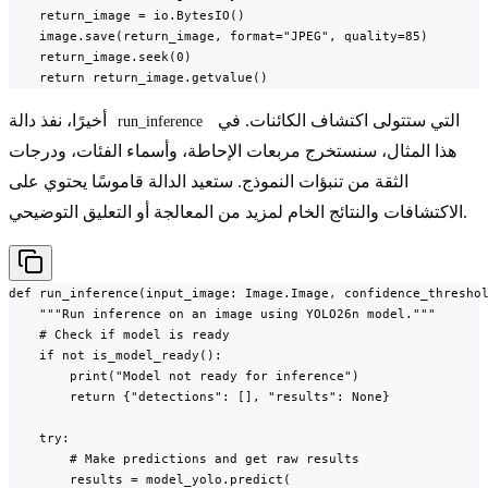
    return_image = io.BytesIO()

    image.save(return_image, format="JPEG", quality=85)

    return_image.seek(0)

    return return_image.getvalue()
التي ستتولى اكتشاف الكائنات. في
أخيرًا، نفذ دالة
run_inference
هذا المثال، سنستخرج مربعات الإحاطة، وأسماء الفئات، ودرجات
الثقة من تنبؤات النموذج. ستعيد الدالة قاموسًا يحتوي على
الاكتشافات والنتائج الخام لمزيد من المعالجة أو التعليق التوضيحي.
def run_inference(input_image: Image.Image, confidence_threshol
    """Run inference on an image using YOLO26n model."""

    # Check if model is ready

    if not is_model_ready():

        print("Model not ready for inference")

        return {"detections": [], "results": None}

    try:

        # Make predictions and get raw results

        results = model_yolo.predict(
