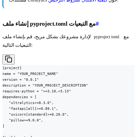
#
إنشاء ملف pyproject.toml مع التبعيات
مع
لإدارة مشروعك بشكل مريح، قم بإنشاء ملف
pyproject.toml
التبعيات التالية:
[project]

name = "YOUR_PROJECT_NAME"

version = "0.0.1"

description = "YOUR_PROJECT_DESCRIPTION"

requires-python = ">=3.10,<3.13"

dependencies = [

   "ultralytics>=8.3.0",

   "fastapi[all]>=0.89.1",

   "uvicorn[standard]>=0.20.0",

   "pillow>=9.0.0",

]
