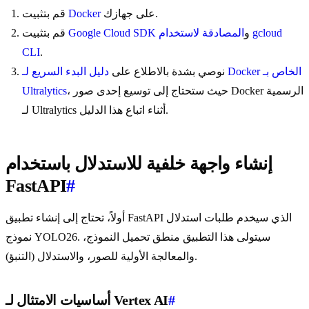
على جهازك.
Docker
قم بتثبيت
و
المصادقة لاستخدام gcloud
Google Cloud SDK
قم بتثبيت
CLI
.
نوصي بشدة بالاطلاع على
دليل البدء السريع لـ Docker الخاص بـ
، حيث ستحتاج إلى توسيع إحدى صور Docker الرسمية
Ultralytics
لـ Ultralytics أثناء اتباع هذا الدليل.
إنشاء واجهة خلفية للاستدلال باستخدام
FastAPI
#
أولاً، تحتاج إلى إنشاء تطبيق FastAPI الذي سيخدم طلبات استدلال
نموذج YOLO26. سيتولى هذا التطبيق منطق تحميل النموذج،
والمعالجة الأولية للصور، والاستدلال (التنبؤ).
#
أساسيات الامتثال لـ Vertex AI