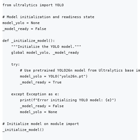
from ultralytics import YOLO

# Model initialization and readiness state

model_yolo = None

_model_ready = False

def _initialize_model():

    """Initialize the YOLO model."""

    global model_yolo, _model_ready

    try:

        # Use pretrained YOLO26n model from Ultralytics base im
        model_yolo = YOLO("yolo26n.pt")

        _model_ready = True

    except Exception as e:

        print(f"Error initializing YOLO model: {e}")

        _model_ready = False

        model_yolo = None

# Initialize model on module import

_initialize_model()
