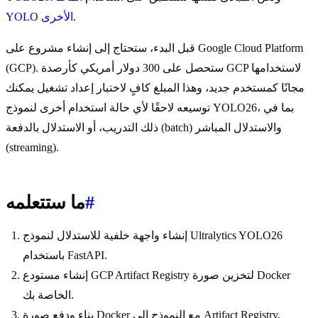
.
YOLO الأخرى
قبل البدء، ستحتاج إلى إنشاء مشروع على Google Cloud Platform
(GCP). ستحصل على 300 دولار أمريكي كأرصدة GCP لاستخدامها
مجانًا كمستخدم جديد، وهذا المبلغ كافٍ لاختبار إعداد تشغيل يمكنك
توسيعه لاحقًا لأي حالة استخدام أخرى لنموذج YOLO26، بما في
ذلك التدريب، أو الاستدلال بالدفعة (batch) والاستدلال المباشر
(streaming).
#
ما ستتعلمه
إنشاء واجهة خلفية للاستدلال لنموذج Ultralytics YOLO26
باستخدام FastAPI.
إنشاء مستودع GCP Artifact Registry لتخزين صورة Docker
الخاصة بك.
بناء ودفع صورة Docker مع النموذج إلى Artifact Registry.