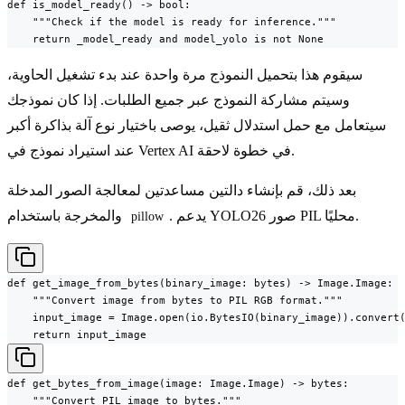
def is_model_ready() -> bool:

    """Check if the model is ready for inference."""

    return _model_ready and model_yolo is not None
سيقوم هذا بتحميل النموذج مرة واحدة عند بدء تشغيل الحاوية،
وسيتم مشاركة النموذج عبر جميع الطلبات. إذا كان نموذجك
سيتعامل مع حمل استدلال ثقيل، يوصى باختيار نوع آلة بذاكرة أكبر
عند استيراد نموذج في Vertex AI في خطوة لاحقة.
بعد ذلك، قم بإنشاء دالتين مساعدتين لمعالجة الصور المدخلة
. يدعم YOLO26 صور PIL محليًا.
والمخرجة باستخدام
pillow
def get_image_from_bytes(binary_image: bytes) -> Image.Image:

    """Convert image from bytes to PIL RGB format."""

    input_image = Image.open(io.BytesIO(binary_image)).convert(
    return input_image
def get_bytes_from_image(image: Image.Image) -> bytes:

    """Convert PIL image to bytes."""
