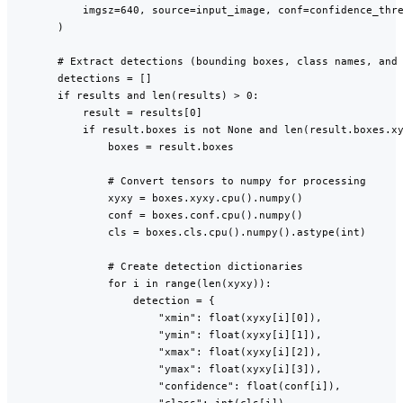
            imgsz=640, source=input_image, conf=confidence_thre
        )

        # Extract detections (bounding boxes, class names, and 
        detections = []

        if results and len(results) > 0:

            result = results[0]

            if result.boxes is not None and len(result.boxes.xy
                boxes = result.boxes

                # Convert tensors to numpy for processing

                xyxy = boxes.xyxy.cpu().numpy()

                conf = boxes.conf.cpu().numpy()

                cls = boxes.cls.cpu().numpy().astype(int)

                # Create detection dictionaries

                for i in range(len(xyxy)):

                    detection = {

                        "xmin": float(xyxy[i][0]),

                        "ymin": float(xyxy[i][1]),

                        "xmax": float(xyxy[i][2]),

                        "ymax": float(xyxy[i][3]),

                        "confidence": float(conf[i]),

                        "class": int(cls[i]),
