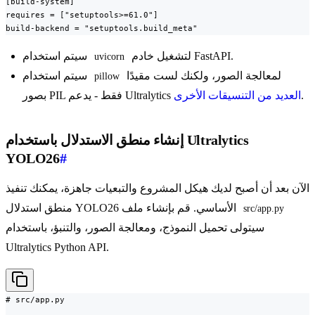
[build-system]

requires = ["setuptools>=61.0"]

build-backend = "setuptools.build_meta"
لتشغيل خادم FastAPI.
سيتم استخدام
uvicorn
لمعالجة الصور، ولكنك لست مقيدًا
سيتم استخدام
pillow
.
العديد من التنسيقات الأخرى
بصور PIL فقط - يدعم Ultralytics
إنشاء منطق الاستدلال باستخدام Ultralytics
YOLO26
#
الآن بعد أن أصبح لديك هيكل المشروع والتبعيات جاهزة، يمكنك تنفيذ
منطق استدلال YOLO26 الأساسي. قم بإنشاء ملف
src/app.py
سيتولى تحميل النموذج، ومعالجة الصور، والتنبؤ، باستخدام
Ultralytics Python API.
# src/app.py
