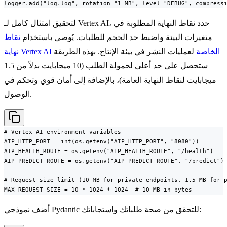
logger.add("log.log", rotation="1 MB", level="DEBUG", compress
لتحقيق امتثال كامل لـ Vertex AI، حدد نقاط النهاية المطلوبة في
متغيرات البيئة واضبط حد الحجم للطلبات. يُوصى باستخدام
نقاط
نهاية Vertex AI الخاصة
لعمليات النشر في بيئة الإنتاج. بهذه الطريقة
ستحصل على حد أعلى لحمولة الطلب (10 ميجابايت بدلاً من 1.5
ميجابايت لنقاط النهاية العامة)، بالإضافة إلى أمان قوي وتحكم في
الوصول.
# Vertex AI environment variables

AIP_HTTP_PORT = int(os.getenv("AIP_HTTP_PORT", "8080"))

AIP_HEALTH_ROUTE = os.getenv("AIP_HEALTH_ROUTE", "/health")

AIP_PREDICT_ROUTE = os.getenv("AIP_PREDICT_ROUTE", "/predict")

# Request size limit (10 MB for private endpoints, 1.5 MB for p
MAX_REQUEST_SIZE = 10 * 1024 * 1024  # 10 MB in bytes
أضف نموذجي Pydantic للتحقق من صحة طلباتك واستجاباتك: