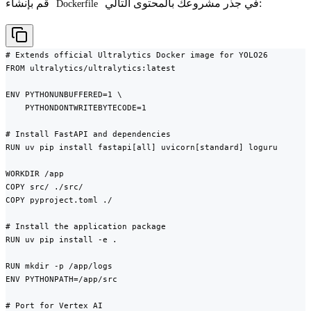
في جذر مشروعك بالمحتوى التالي:
قم بإنشاء
Dockerfile
# Extends official Ultralytics Docker image for YOLO26

FROM ultralytics/ultralytics:latest

ENV PYTHONUNBUFFERED=1 \

    PYTHONDONTWRITEBYTECODE=1

# Install FastAPI and dependencies

RUN uv pip install fastapi[all] uvicorn[standard] loguru

WORKDIR /app

COPY src/ ./src/

COPY pyproject.toml ./

# Install the application package

RUN uv pip install -e .

RUN mkdir -p /app/logs

ENV PYTHONPATH=/app/src

# Port for Vertex AI
