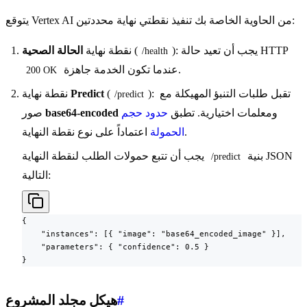
يتوقع Vertex AI من الحاوية الخاصة بك تنفيذ نقطتي نهاية محددتين:
): يجب أن تعيد حالة HTTP
(
نقطة نهاية
الحالة الصحية
/health
عندما تكون الخدمة جاهزة.
200 OK
): تقبل طلبات التنبؤ المهيكلة مع
Predict
نقطة نهاية
/predict
ومعلمات اختيارية. تطبق
حدود حجم
base64-encoded
صور
اعتماداً على نوع نقطة النهاية.
الحمولة
بنية JSON
يجب أن تتبع حمولات الطلب لنقطة النهاية
/predict
التالية:
{

    "instances": [{ "image": "base64_encoded_image" }],

    "parameters": { "confidence": 0.5 }

}
#
هيكل مجلد المشروع