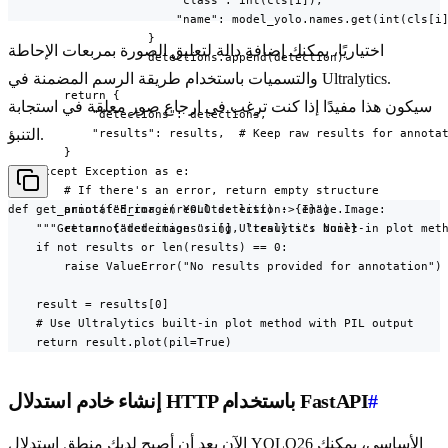
                        "name": model_yolo.names.get(int(cls[i]
                    }

اختياريًا، يمكنك إضافة دالة لتعليق الصورة بمربعات الإحاطة
                    detections.append(detection)

والتسميات باستخدام طريقة الرسم المضمنة في Ultralytics.
        return {

سيكون هذا مفيدًا إذا كنت ترغب في إرجاع صور معلقة في استجابة
            "detections": detections,

            "results": results,  # Keep raw results for annotat
التنبؤ.
        }

    except Exception as e:

        # If there's an error, return empty structure

        print(f"Error in YOLO detection: {e}")

def get_annotated_image(results: list) -> Image.Image:

        return {"detections": [], "results": None}
    """Get annotated image using Ultralytics built-in plot meth
    if not results or len(results) == 0:

        raise ValueError("No results provided for annotation")

    result = results[0]

    # Use Ultralytics built-in plot method with PIL output

    return result.plot(pil=True)
#
إنشاء خادم استدلال HTTP باستخدام FastAPI
الآن بعد أن أصبح لديك منطق استدلال YOLO26 الأساسي، يمكنك