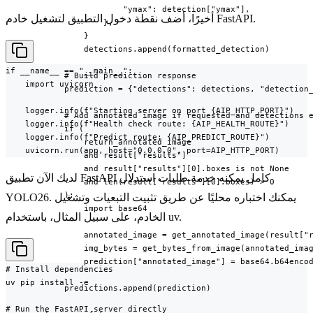
                        "ymax": detection["ymax"],

أخيرًا، أضف نقطة دخول التطبيق لتشغيل خادم FastAPI.
                    },

                }

                detections.append(formatted_detection)

if __name__ == "__main__":

            # Build prediction response

    import uvicorn

            prediction = {"detections": detections, "detection_
    logger.info(f"Starting server on port {AIP_HTTP_PORT}")

            # Add annotated image if requested and detections e
    logger.info(f"Health check route: {AIP_HEALTH_ROUTE}")

            if (

    logger.info(f"Predict route: {AIP_PREDICT_ROUTE}")

                return_annotated_image

    uvicorn.run(app, host="0.0.0.0", port=AIP_HTTP_PORT)
                and result["results"]

                and result["results"][0].boxes is not None

لديك الآن تطبيق FastAPI كامل يمكنه خدمة طلبات استدلال
                and len(result["results"][0].boxes) > 0

            ):

YOLO26. يمكنك اختباره محليًا عن طريق تثبيت التبعيات وتشغيل
                import base64

الخادم، على سبيل المثال، باستخدام uv.
                annotated_image = get_annotated_image(result["r
                img_bytes = get_bytes_from_image(annotated_imag
                prediction["annotated_image"] = base64.b64encod
# Install dependencies

uv pip install -e .

            predictions.append(prediction)

# Run the FastAPI server directly
