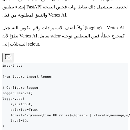
إنشاء تطبيق FastAPI لخدمته. سيشمل ذلك نقاط نهاية فحص الصحة
والتنبؤ المطلوبة من قبل Vertex AI.
أولاً، أضف الاستيرادات وقم بتكوين التسجيل (logging) لـ Vertex AI.
نظرًا لأن Vertex AI يعامل stderr كمخرج خطأ، فمن المنطقي توجيه
السجلات إلى stdout.
import sys

from loguru import logger

# Configure logger

logger.remove()

logger.add(

    sys.stdout,

    colorize=True,

    format="<green>{time:HH:mm:ss}</green> | <level>{message}</
    level=10,

)
