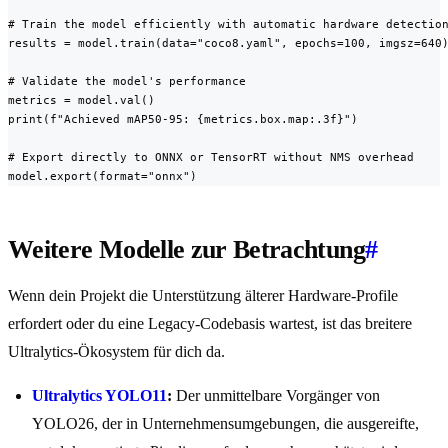
# Train the model efficiently with automatic hardware detection
results = model.train(data="coco8.yaml", epochs=100, imgsz=640)
# Validate the model's performance

metrics = model.val()

print(f"Achieved mAP50-95: {metrics.box.map:.3f}")

# Export directly to ONNX or TensorRT without NMS overhead

model.export(format="onnx")
Weitere Modelle zur Betrachtung
#
Wenn dein Projekt die Unterstützung älterer Hardware-Profile
erfordert oder du eine Legacy-Codebasis wartest, ist das breitere
Ultralytics-Ökosystem für dich da.
Ultralytics YOLO11
:
Der unmittelbare Vorgänger von
YOLO26, der in Unternehmensumgebungen, die ausgereifte,