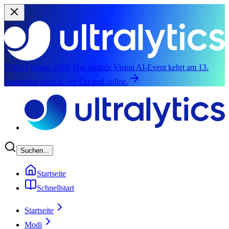
YOLO Vision 2026:
Das globale Vision AI-Event kehrt am 13.
September zurück, vor Ort und online.
Zum Hauptinhalt springen
Suchen...
Startseite
Schnellstart
Startseite
Modi