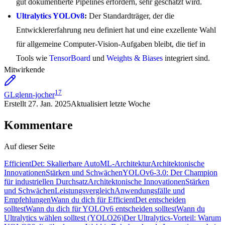
gut dokumentierte Pipelines erfordern, sehr geschätzt wird.
Ultralytics YOLOv8
:
Der Standardträger, der die
Entwicklererfahrung neu definiert hat und eine exzellente Wahl
für allgemeine Computer-Vision-Aufgaben bleibt, die tief in
Tools wie
TensorBoard
und
Weights & Biases
integriert sind.
Mitwirkende
17
GL
glenn-jocher
Erstellt
27. Jan. 2025
Aktualisiert
letzte Woche
Kommentare
Auf dieser Seite
EfficientDet: Skalierbare AutoML-Architektur
Architektonische
Innovationen
Stärken und Schwächen
YOLOv6-3.0: Der Champion
für industriellen Durchsatz
Architektonische Innovationen
Stärken
und Schwächen
Leistungsvergleich
Anwendungsfälle und
Empfehlungen
Wann du dich für EfficientDet entscheiden
solltest
Wann du dich für YOLOv6 entscheiden solltest
Wann du
Ultralytics wählen solltest (YOLO26)
Der Ultralytics-Vorteil: Warum