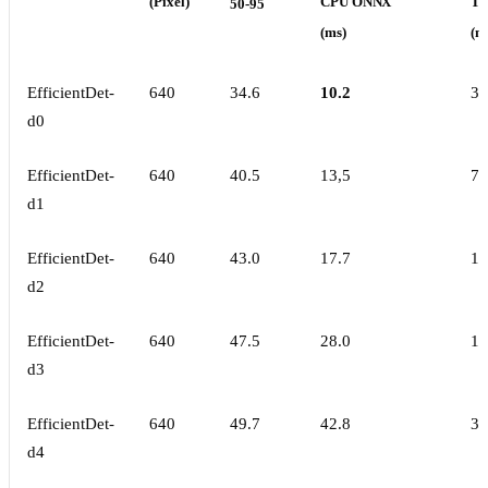
(Pixel)
CPU ONNX
T4
50-95
(ms)
(m
EfficientDet-
640
34.6
10.2
3.
d0
EfficientDet-
640
40.5
13,5
7.
d1
EfficientDet-
640
43.0
17.7
10
d2
EfficientDet-
640
47.5
28.0
19
d3
EfficientDet-
640
49.7
42.8
33
d4