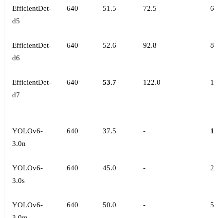
EfficientDet-
640
51.5
72.5
67
d5
EfficientDet-
640
52.6
92.8
89
d6
EfficientDet-
640
53.7
122.0
12
d7
YOLOv6-
640
37.5
-
1.
3.0n
YOLOv6-
640
45.0
-
2.
3.0s
YOLOv6-
640
50.0
-
5.
3.0m