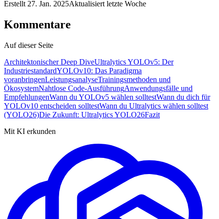
Erstellt
27. Jan. 2025
Aktualisiert
letzte Woche
Kommentare
Auf dieser Seite
Architektonischer Deep Dive
Ultralytics YOLOv5: Der
Industriestandard
YOLOv10: Das Paradigma
voranbringen
Leistungsanalyse
Trainingsmethoden und
Ökosystem
Nahtlose Code-Ausführung
Anwendungsfälle und
Empfehlungen
Wann du YOLOv5 wählen solltest
Wann du dich für
YOLOv10 entscheiden solltest
Wann du Ultralytics wählen solltest
(YOLO26)
Die Zukunft: Ultralytics YOLO26
Fazit
Mit KI erkunden