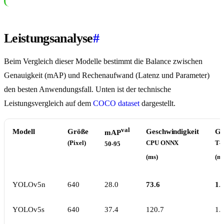
Leistungsanalyse
#
Beim Vergleich dieser Modelle bestimmt die Balance zwischen
Genauigkeit (mAP) und Rechenaufwand (Latenz und Parameter)
den besten Anwendungsfall. Unten ist der technische
Leistungsvergleich auf dem
COCO dataset
dargestellt.
val
Modell
Größe
Geschwindigkeit
Ge
mAP
(Pixel)
CPU ONNX
T4
50-95
(ms)
(ms
YOLOv5n
640
28.0
73.6
1.
YOLOv5s
640
37.4
120.7
1.