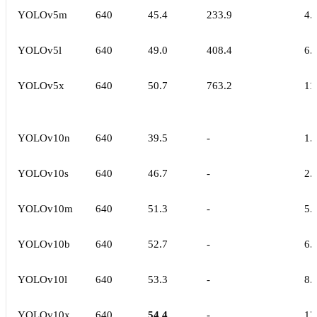
YOLOv5m
640
45.4
233.9
4.
YOLOv5l
640
49.0
408.4
6.
YOLOv5x
640
50.7
763.2
11
YOLOv10n
640
39.5
-
1.
YOLOv10s
640
46.7
-
2.
YOLOv10m
640
51.3
-
5.
YOLOv10b
640
52.7
-
6.
YOLOv10l
640
53.3
-
8.
YOLOv10x
640
54.4
-
12