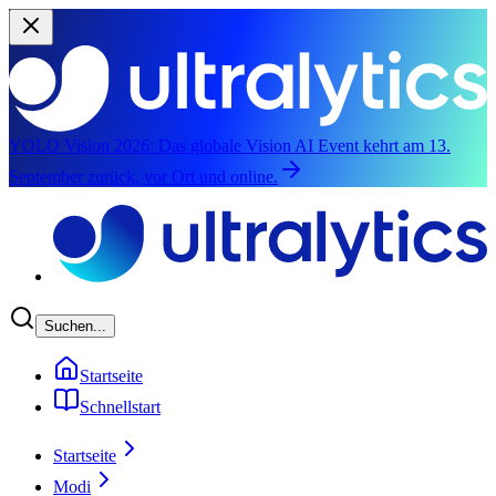
YOLO Vision 2026:
Das globale Vision AI Event kehrt am 13.
September zurück, vor Ort und online.
Zum Hauptinhalt springen
Suchen...
Startseite
Schnellstart
Startseite
Modi