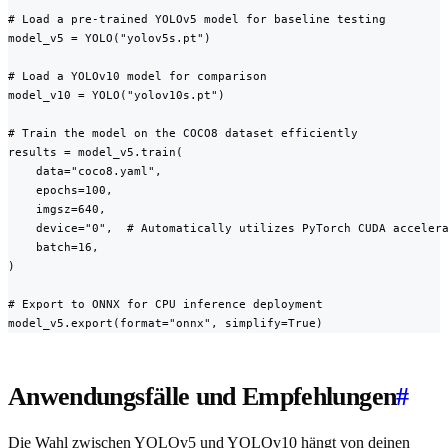
# Load a pre-trained YOLOv5 model for baseline testing

model_v5 = YOLO("yolov5s.pt")

# Load a YOLOv10 model for comparison

model_v10 = YOLO("yolov10s.pt")

# Train the model on the COCO8 dataset efficiently

results = model_v5.train(

    data="coco8.yaml",

    epochs=100,

    imgsz=640,

    device="0",  # Automatically utilizes PyTorch CUDA accelera
    batch=16,

)

# Export to ONNX for CPU inference deployment

model_v5.export(format="onnx", simplify=True)
Anwendungsfälle und Empfehlungen
#
Die Wahl zwischen YOLOv5 und YOLOv10 hängt von deinen