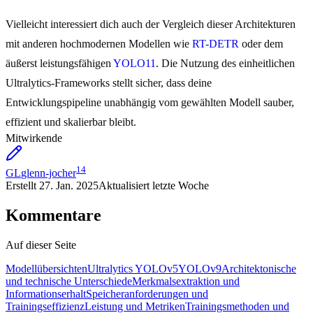
Vielleicht interessiert dich auch der Vergleich dieser Architekturen
mit anderen hochmodernen Modellen wie
RT-DETR
oder dem
äußerst leistungsfähigen
YOLO11
. Die Nutzung des einheitlichen
Ultralytics-Frameworks stellt sicher, dass deine
Entwicklungspipeline unabhängig vom gewählten Modell sauber,
effizient und skalierbar bleibt.
Mitwirkende
14
GL
glenn-jocher
Erstellt
27. Jan. 2025
Aktualisiert
letzte Woche
Kommentare
Auf dieser Seite
Modellübersichten
Ultralytics YOLOv5
YOLOv9
Architektonische
und technische Unterschiede
Merkmalsextraktion und
Informationserhalt
Speicheranforderungen und
Trainingseffizienz
Leistung und Metriken
Trainingsmethoden und