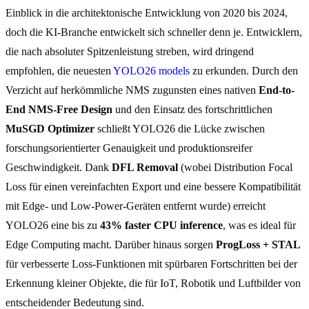
Einblick in die architektonische Entwicklung von 2020 bis 2024,
doch die KI-Branche entwickelt sich schneller denn je. Entwicklern,
die nach absoluter Spitzenleistung streben, wird dringend
empfohlen, die neuesten
YOLO26 models
zu erkunden. Durch den
Verzicht auf herkömmliche NMS zugunsten eines nativen
End-to-
End NMS-Free Design
und den Einsatz des fortschrittlichen
MuSGD Optimizer
schließt YOLO26 die Lücke zwischen
forschungsorientierter Genauigkeit und produktionsreifer
Geschwindigkeit. Dank
DFL Removal
(wobei Distribution Focal
Loss für einen vereinfachten Export und eine bessere Kompatibilität
mit Edge- und Low-Power-Geräten entfernt wurde) erreicht
YOLO26 eine bis zu
43% faster CPU inference
, was es ideal für
Edge Computing macht. Darüber hinaus sorgen
ProgLoss + STAL
für verbesserte Loss-Funktionen mit spürbaren Fortschritten bei der
Erkennung kleiner Objekte, die für IoT, Robotik und Luftbilder von
entscheidender Bedeutung sind.