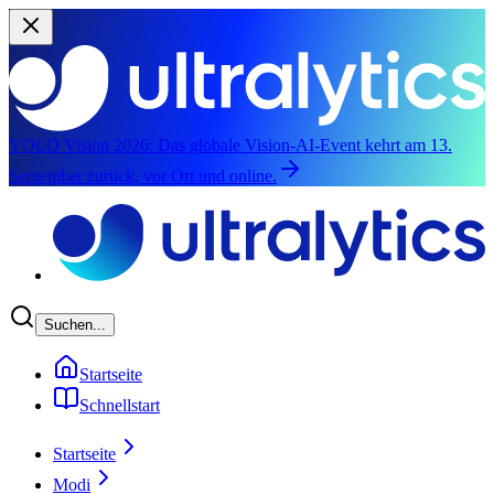
YOLO Vision 2026:
Das globale Vision-AI-Event kehrt am 13.
September zurück, vor Ort und online.
Zum Hauptinhalt springen
Suchen...
Startseite
Schnellstart
Startseite
Modi