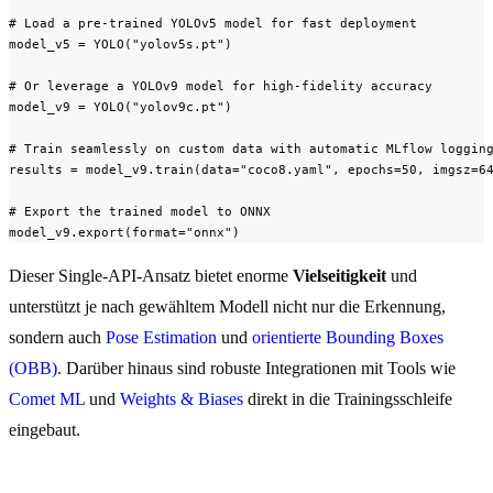
# Load a pre-trained YOLOv5 model for fast deployment

model_v5 = YOLO("yolov5s.pt")

# Or leverage a YOLOv9 model for high-fidelity accuracy

model_v9 = YOLO("yolov9c.pt")

# Train seamlessly on custom data with automatic MLflow logging
results = model_v9.train(data="coco8.yaml", epochs=50, imgsz=64
# Export the trained model to ONNX

model_v9.export(format="onnx")
Dieser Single-API-Ansatz bietet enorme
Vielseitigkeit
und
unterstützt je nach gewähltem Modell nicht nur die Erkennung,
sondern auch
Pose Estimation
und
orientierte Bounding Boxes
(OBB)
. Darüber hinaus sind robuste Integrationen mit Tools wie
Comet ML
und
Weights & Biases
direkt in die Trainingsschleife
eingebaut.