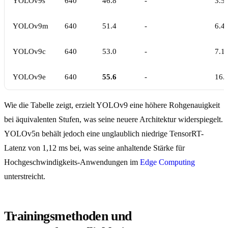
YOLOv9s
640
46.8
-
3.5
YOLOv9m
640
51.4
-
6.4
YOLOv9c
640
53.0
-
7.1
YOLOv9e
640
55.6
-
16.
Wie die Tabelle zeigt, erzielt YOLOv9 eine höhere Rohgenauigkeit
bei äquivalenten Stufen, was seine neuere Architektur widerspiegelt.
YOLOv5n behält jedoch eine unglaublich niedrige TensorRT-
Latenz von 1,12 ms bei, was seine anhaltende Stärke für
Hochgeschwindigkeits-Anwendungen im
Edge Computing
unterstreicht.
Trainingsmethoden und