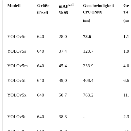
val
Modell
Größe
Geschwindigkeit
Ges
mAP
(Pixel)
CPU ONNX
T4 
50-95
(ms)
(ms)
YOLOv5n
640
28.0
73.6
1.1
YOLOv5s
640
37.4
120.7
1.9
YOLOv5m
640
45.4
233.9
4.0
YOLOv5l
640
49,0
408.4
6.6
YOLOv5x
640
50.7
763.2
11.
YOLOv9t
640
38.3
-
2.3