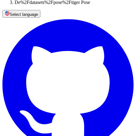
De%2Fdatasets%2Fpose%2Ftiger Pose
Select language