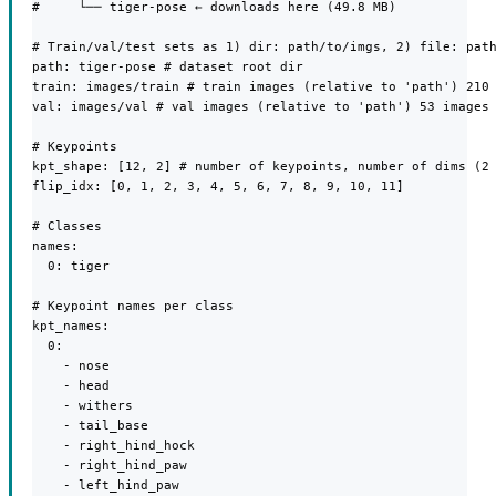
#     └── tiger-pose ← downloads here (49.8 MB)

# Train/val/test sets as 1) dir: path/to/imgs, 2) file: path
path: tiger-pose # dataset root dir

train: images/train # train images (relative to 'path') 210 
val: images/val # val images (relative to 'path') 53 images

# Keypoints

kpt_shape: [12, 2] # number of keypoints, number of dims (2 
flip_idx: [0, 1, 2, 3, 4, 5, 6, 7, 8, 9, 10, 11]

# Classes

names:

  0: tiger

# Keypoint names per class

kpt_names:

  0:

    - nose

    - head

    - withers

    - tail_base

    - right_hind_hock

    - right_hind_paw

    - left_hind_paw
