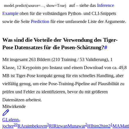
auf – siehe das
Inference
model.predict(source=..., show=True)
Example
oben für die vollständigen Python- und CLI-Snippets
sowie die Seite
Prediction
für eine umfassende Liste der Argumente.
Was sind die Vorteile der Verwendung des Tiger-
Pose Datensatzes für die Posen-Schätzung?
#
Mit insgesamt 263 Bildern (210 Training / 53 Validierung), 1
Klasse, 12 Keypoints pro Instanz und einem Download von ca. 49,8
MB ist Tiger-Pose kompakt genug für ein schnelles Handling, aber
vielfältig genug, um eine Pose-Training-Pipeline auf Plausibilität zu
prüfen und Fehler zu identifizieren, bevor du mit größeren
Datensätzen arbeitest.
Mitwirkende
GL
glenn-
20
3
2
1
jocher
RA
raimbekovm
RI
RizwanMunawar
HI
him2him2
MA
Mat