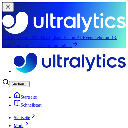
YOLO Vision 2026:
Das globale Vision-AI-Event kehrt am 13.
September zurück, vor Ort und online.
Zum Hauptinhalt springen
Suchen...
Startseite
Schnellstart
Startseite
Modi