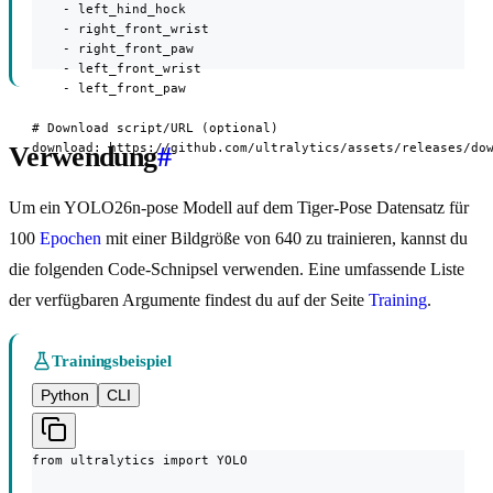
    - left_hind_hock

    - right_front_wrist

    - right_front_paw

    - left_front_wrist

    - left_front_paw

# Download script/URL (optional)

download: https://github.com/ultralytics/assets/releases/do
Verwendung
#
Um ein YOLO26n-pose Modell auf dem Tiger-Pose Datensatz für
100
Epochen
mit einer Bildgröße von 640 zu trainieren, kannst du
die folgenden Code-Schnipsel verwenden. Eine umfassende Liste
der verfügbaren Argumente findest du auf der Seite
Training
.
Trainingsbeispiel
Python
CLI
from ultralytics import YOLO
