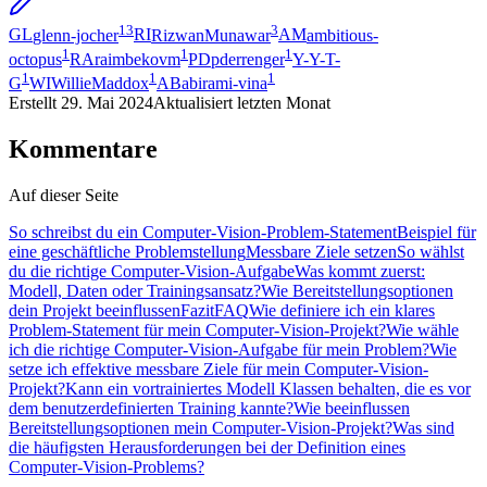
13
3
GL
glenn-jocher
RI
RizwanMunawar
AM
ambitious-
1
1
1
octopus
RA
raimbekovm
PD
pderrenger
Y-
Y-T-
1
1
1
G
WI
WillieMaddox
AB
abirami-vina
Erstellt
29. Mai 2024
Aktualisiert
letzten Monat
Kommentare
Auf dieser Seite
So schreibst du ein Computer-Vision-Problem-Statement
Beispiel für
eine geschäftliche Problemstellung
Messbare Ziele setzen
So wählst
du die richtige Computer-Vision-Aufgabe
Was kommt zuerst:
Modell, Daten oder Trainingsansatz?
Wie Bereitstellungsoptionen
dein Projekt beeinflussen
Fazit
FAQ
Wie definiere ich ein klares
Problem-Statement für mein Computer-Vision-Projekt?
Wie wähle
ich die richtige Computer-Vision-Aufgabe für mein Problem?
Wie
setze ich effektive messbare Ziele für mein Computer-Vision-
Projekt?
Kann ein vortrainiertes Modell Klassen behalten, die es vor
dem benutzerdefinierten Training kannte?
Wie beeinflussen
Bereitstellungsoptionen mein Computer-Vision-Projekt?
Was sind
die häufigsten Herausforderungen bei der Definition eines
Computer-Vision-Problems?