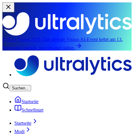
YOLO Vision 2026:
Das globale Vision-AI-Event kehrt am 13.
September zurück, vor Ort und online.
Zum Hauptinhalt springen
Suchen...
Startseite
Schnellstart
Startseite
Modi