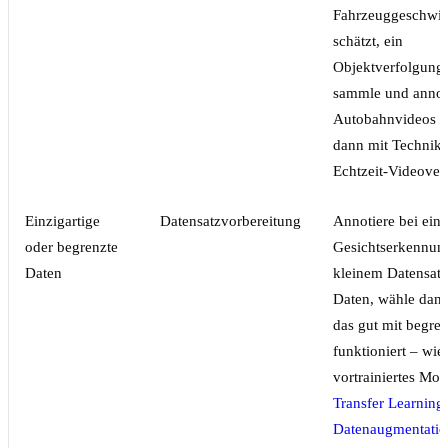
Fahrzeuggeschwin
schätzt, ein
Objektverfolgung
sammle und annot
Autobahnvideos un
dann mit Technike
Echtzeit-Videover
Einzigartige
Datensatzvorbereitung
Annotiere bei ein
oder begrenzte
Gesichtserkennun
Daten
kleinem Datensatz
Daten, wähle dann
das gut mit begre
funktioniert – wie
vortrainiertes Mod
Transfer Learning
Datenaugmentatio