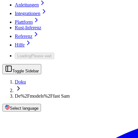
Anleitungen
Integrationen
Plattform
Rust-Inferenz
Referenz
Hilfe
Loading
Please wait
Toggle Sidebar
Doku
De%2Fmodels%2Ffast Sam
Select language