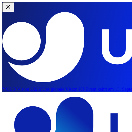
YOLO Vision 2026:
Das globale Vision-KI-Event kehrt am 13. Septe
Zum Hauptinhalte springen