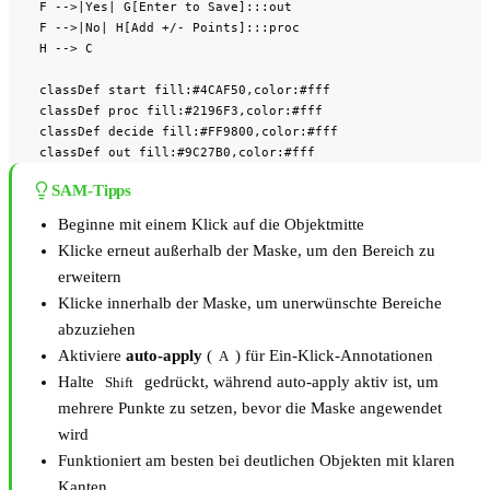
    F -->|Yes| G[Enter to Save]:::out

    F -->|No| H[Add +/- Points]:::proc

    H --> C

    classDef start fill:#4CAF50,color:#fff

    classDef proc fill:#2196F3,color:#fff

    classDef decide fill:#FF9800,color:#fff

    classDef out fill:#9C27B0,color:#fff
SAM-Tipps
Beginne mit einem Klick auf die Objektmitte
Klicke erneut außerhalb der Maske, um den Bereich zu
erweitern
Klicke innerhalb der Maske, um unerwünschte Bereiche
abzuziehen
Aktiviere
auto-apply
(
) für Ein-Klick-Annotationen
A
Halte
gedrückt, während auto-apply aktiv ist, um
Shift
mehrere Punkte zu setzen, bevor die Maske angewendet
wird
Funktioniert am besten bei deutlichen Objekten mit klaren
Kanten