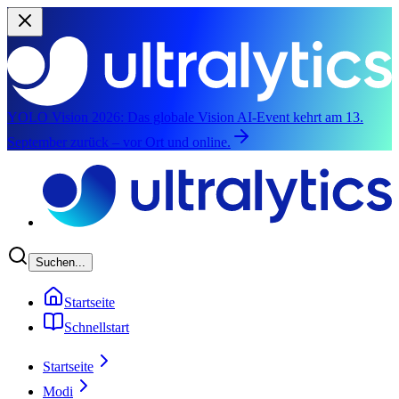
YOLO Vision 2026:
Das globale Vision AI-Event kehrt am 13.
September zurück – vor Ort und online.
Zum Hauptinhalt springen
Suchen...
Startseite
Schnellstart
Startseite
Modi