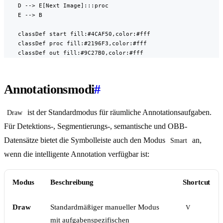
    D --> E[Next Image]:::proc

    E --> B

    classDef start fill:#4CAF50,color:#fff

    classDef proc fill:#2196F3,color:#fff

    classDef out fill:#9C27B0,color:#fff
Annotationsmodi
#
ist der Standardmodus für räumliche Annotationsaufgaben.
Draw
Für Detektions-, Segmentierungs-, semantische und OBB-
Datensätze bietet die Symbolleiste auch den Modus
an,
Smart
wenn die intelligente Annotation verfügbar ist:
Modus
Beschreibung
Shortcut
Draw
Standardmäßiger manueller Modus
V
mit aufgabenspezifischen