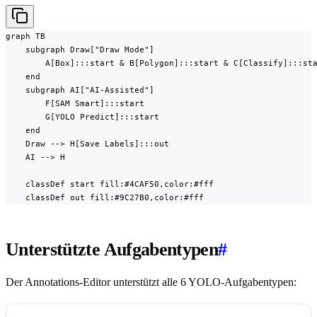
graph TB

    subgraph Draw["Draw Mode"]

        A[Box]:::start & B[Polygon]:::start & C[Classify]:::sta
    end

    subgraph AI["AI-Assisted"]

        F[SAM Smart]:::start

        G[YOLO Predict]:::start

    end

    Draw --> H[Save Labels]:::out

    AI --> H

    classDef start fill:#4CAF50,color:#fff

    classDef out fill:#9C27B0,color:#fff
Unterstützte Aufgabentypen
#
Der Annotations-Editor unterstützt alle 6 YOLO-Aufgabentypen: