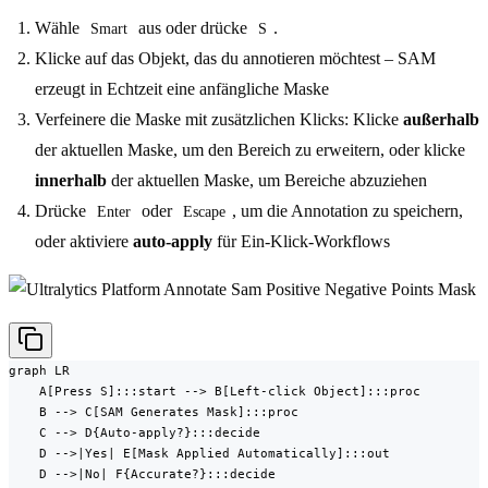
Wähle
aus oder drücke
.
Smart
S
Klicke auf das Objekt, das du annotieren möchtest – SAM
erzeugt in Echtzeit eine anfängliche Maske
Verfeinere die Maske mit zusätzlichen Klicks: Klicke
außerhalb
der aktuellen Maske, um den Bereich zu erweitern, oder klicke
innerhalb
der aktuellen Maske, um Bereiche abzuziehen
Drücke
oder
, um die Annotation zu speichern,
Enter
Escape
oder aktiviere
auto-apply
für Ein-Klick-Workflows
graph LR

    A[Press S]:::start --> B[Left-click Object]:::proc

    B --> C[SAM Generates Mask]:::proc

    C --> D{Auto-apply?}:::decide

    D -->|Yes| E[Mask Applied Automatically]:::out

    D -->|No| F{Accurate?}:::decide
