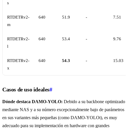
s
RTDETRv2-
640
51.9
-
7.51
m
RTDETRv2-
640
53.4
-
9.76
l
RTDETRv2-
640
54.3
-
15.03
x
Casos de uso ideales
#
Dónde destaca DAMO-YOLO:
Debido a su backbone optimizado
mediante NAS y a su número excepcionalmente bajo de parámetros
en sus variantes más pequeñas (como DAMO-YOLOt), es muy
adecuado para su implementación en hardware con grandes