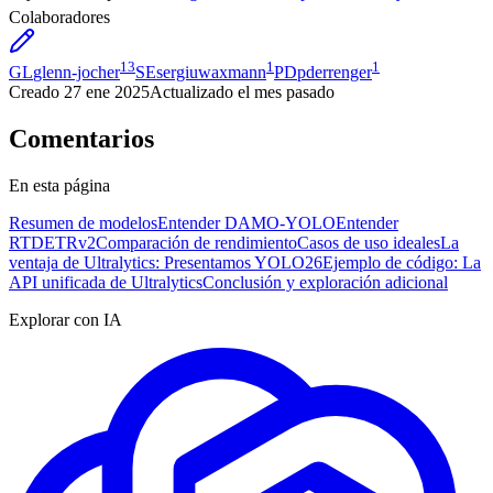
Colaboradores
13
1
1
GL
glenn-jocher
SE
sergiuwaxmann
PD
pderrenger
Creado
27 ene 2025
Actualizado
el mes pasado
Comentarios
En esta página
Resumen de modelos
Entender DAMO-YOLO
Entender
RTDETRv2
Comparación de rendimiento
Casos de uso ideales
La
ventaja de Ultralytics: Presentamos YOLO26
Ejemplo de código: La
API unificada de Ultralytics
Conclusión y exploración adicional
Explorar con IA