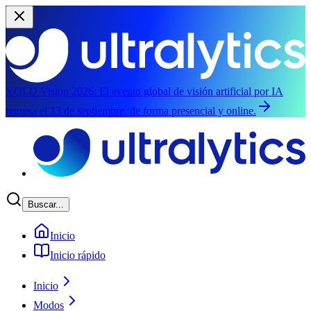
YOLO Vision 2026:
El evento global de visión artificial por IA
regresa el 13 de septiembre, de forma presencial y online.
Saltar al contenido principal
Buscar...
Inicio
Inicio rápido
Inicio
Modos