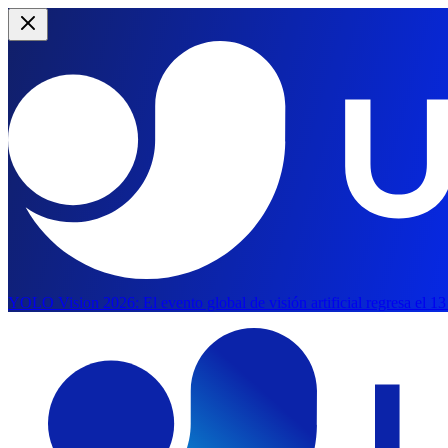
YOLO Vision 2026:
El evento global de visión artificial regresa el 1
Saltar al contenido principal