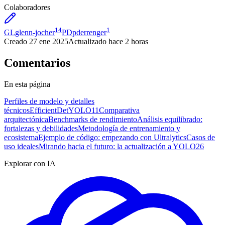
Colaboradores
14
1
GL
glenn-jocher
PD
pderrenger
Creado
27 ene 2025
Actualizado
hace 2 horas
Comentarios
En esta página
Perfiles de modelo y detalles
técnicos
EfficientDet
YOLO11
Comparativa
arquitectónica
Benchmarks de rendimiento
Análisis equilibrado:
fortalezas y debilidades
Metodología de entrenamiento y
ecosistema
Ejemplo de código: empezando con Ultralytics
Casos de
uso ideales
Mirando hacia el futuro: la actualización a YOLO26
Explorar con IA