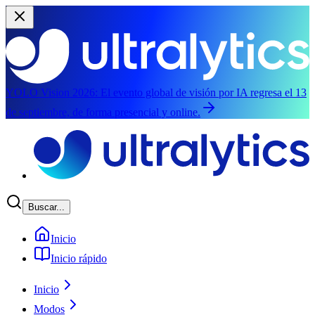
YOLO Vision 2026:
El evento global de visión por IA regresa el 13
de septiembre, de forma presencial y online.
Saltar al contenido principal
Buscar...
Inicio
Inicio rápido
Inicio
Modos