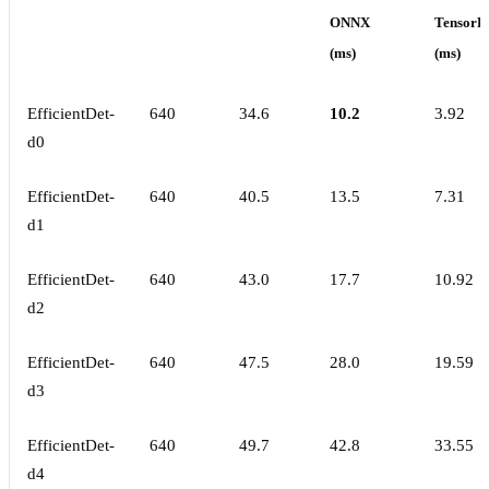
ONNX
TensorR
(ms)
(ms)
EfficientDet-
640
34.6
10.2
3.92
d0
EfficientDet-
640
40.5
13.5
7.31
d1
EfficientDet-
640
43.0
17.7
10.92
d2
EfficientDet-
640
47.5
28.0
19.59
d3
EfficientDet-
640
49.7
42.8
33.55
d4