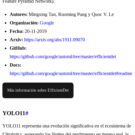
Feature Pyramid Network).
Autores:
Mingxing Tan, Ruoming Pang y Quoc V. Le
Organización:
Google
Fecha:
20-11-2019
Arxiv:
https://arxiv.org/abs/1911.09070
GitHub:
https://github.com/google/automl/tree/master/efficientdet
Docs:
https://github.com/google/automl/tree/master/efficientdet#readme
Más información sobre EfficientDet
YOLO11
#
YOLO11 representa una evolución significativa en el ecosistema de
Ultralytics, superando los límites del rendimiento en tiempo real, la