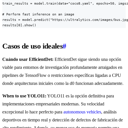
train_results = model.train(data="coco8.yaml", epochs=50, imgsz
# Perform fast inference on an image

results = model.predict("https://ultralytics.com/images/bus.jpg
results[0].show()
Casos de uso ideales
#
Cuándo usar EfficientDet:
EfficientDet sigue siendo una opción
viable para entornos de investigación profundamente arraigados en
pipelines de TensorFlow o restricciones específicas ligadas a CPU
donde arquitecturas iniciales como la d0 funcionan adecuadamente.
When to use YOLO11:
YOLO11 es la opción definitiva para
implementaciones empresariales modernas. Su velocidad
excepcional lo hace perfecto para
autonomous vehicles
, análisis
deportivos en tiempo real y detección de defectos de fabricación de
alto rendimiento. Además, su menor uso de memoria permite una