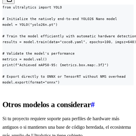
from ultralytics import YOLO

# Initialize the natively end-to-end YOLO26 Nano model

model = YOLO("yolo26n.pt")

# Train the model efficiently with automatic hardware detection
results = model.train(data="coco8.yaml", epochs=100, imgsz=640)
# Validate the model's performance

metrics = model.val()

print(f"Achieved mAP50-95: {metrics.box.map:.3f}")

# Export directly to ONNX or TensorRT without NMS overhead

model.export(format="onnx")
Otros modelos a considerar
#
Si tu proyecto requiere soporte para perfiles de hardware más
antiguos o si mantienes una base de código heredada, el ecosistema
más amplio de Ultralytics te tiene cubierto.