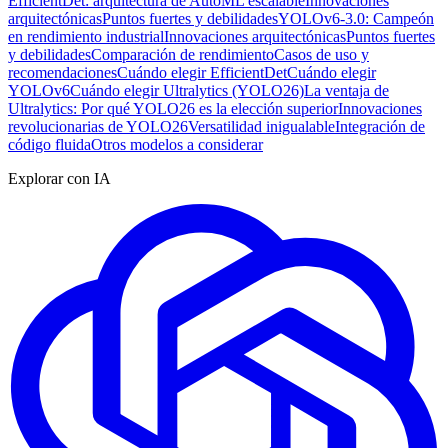
EfficientDet: arquitectura de AutoML escalable
Innovaciones
arquitectónicas
Puntos fuertes y debilidades
YOLOv6-3.0: Campeón
en rendimiento industrial
Innovaciones arquitectónicas
Puntos fuertes
y debilidades
Comparación de rendimiento
Casos de uso y
recomendaciones
Cuándo elegir EfficientDet
Cuándo elegir
YOLOv6
Cuándo elegir Ultralytics (YOLO26)
La ventaja de
Ultralytics: Por qué YOLO26 es la elección superior
Innovaciones
revolucionarias de YOLO26
Versatilidad inigualable
Integración de
código fluida
Otros modelos a considerar
Explorar con IA