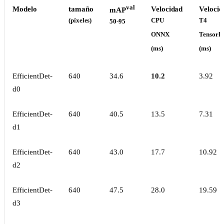
val
Modelo
tamaño
Velocidad
Velocid
mAP
(píxeles)
CPU
T4
50-95
ONNX
TensorR
(ms)
(ms)
EfficientDet-
640
34.6
10.2
3.92
d0
EfficientDet-
640
40.5
13.5
7.31
d1
EfficientDet-
640
43.0
17.7
10.92
d2
EfficientDet-
640
47.5
28.0
19.59
d3