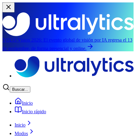
YOLO Vision 2026:
El evento global de visión por IA regresa el 13
de septiembre, de forma presencial y online.
Saltar al contenido principal
Buscar...
Inicio
Inicio rápido
Inicio
Modos