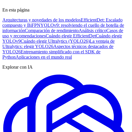
En esta página
Arquitecturas y novedades de los modelos
EfficientDet: Escalado
compuesto y BiFPN
YOLOv9: resolviendo el cuello de botella de
información
Comparación de rendimiento
Análisis crítico
Casos de
uso y recomendaciones
Cuándo elegir EfficientDet
Cuándo elegir
YOLOv9
Cuándo elegir Ultralytics (YOLO26)
La ventaja de
Ultralytics: elegir YOLO26
Aspectos técnicos destacados de
YOLO26
Entrenamiento simplificado con el SDK de
Python
Aplicaciones en el mundo real
Explorar con IA