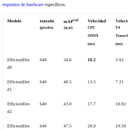
requisitos de hardware
específicos.
val
Modelo
tamaño
Velocidad
Velocid
mAP
(píxeles)
CPU
T4
50-95
ONNX
TensorR
(ms)
(ms)
EfficientDet-
640
34.6
10.2
3.92
d0
EfficientDet-
640
40.5
13.5
7.31
d1
EfficientDet-
640
43.0
17.7
10.92
d2
EfficientDet-
640
47.5
28.0
19.59