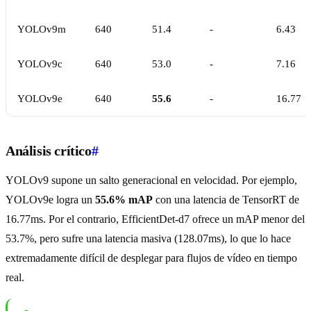
YOLOv9m
640
51.4
-
6.43
YOLOv9c
640
53.0
-
7.16
YOLOv9e
640
55.6
-
16.77
Análisis crítico
#
YOLOv9 supone un salto generacional en velocidad. Por ejemplo,
YOLOv9e logra un
55.6% mAP
con una latencia de TensorRT de
16.77ms. Por el contrario, EfficientDet-d7 ofrece un mAP menor del
53.7%, pero sufre una latencia masiva (128.07ms), lo que lo hace
extremadamente difícil de desplegar para flujos de vídeo en tiempo
real.