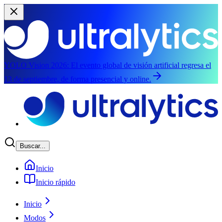
YOLO Vision 2026:
El evento global de visión artificial regresa el
13 de septiembre, de forma presencial y online.
Saltar al contenido principal
Buscar...
Inicio
Inicio rápido
Inicio
Modos