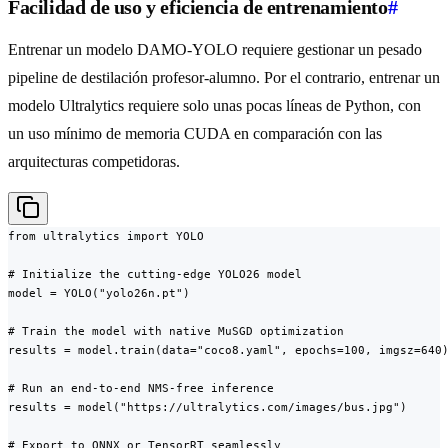
Facilidad de uso y eficiencia de entrenamiento
#
Entrenar un modelo DAMO-YOLO requiere gestionar un pesado
pipeline de destilación profesor-alumno. Por el contrario, entrenar un
modelo Ultralytics requiere solo unas pocas líneas de Python, con
un uso mínimo de memoria CUDA en comparación con las
arquitecturas competidoras.
from ultralytics import YOLO

# Initialize the cutting-edge YOLO26 model

model = YOLO("yolo26n.pt")

# Train the model with native MuSGD optimization

results = model.train(data="coco8.yaml", epochs=100, imgsz=640)
# Run an end-to-end NMS-free inference

results = model("https://ultralytics.com/images/bus.jpg")

# Export to ONNX or TensorRT seamlessly
