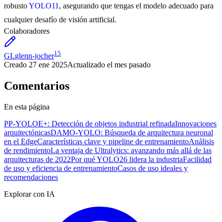
robusto
YOLO11
, asegurando que tengas el modelo adecuado para
cualquier desafío de visión artificial.
Colaboradores
15
GL
glenn-jocher
Creado
27 ene 2025
Actualizado
el mes pasado
Comentarios
En esta página
PP-YOLOE+: Detección de objetos industrial refinada
Innovaciones
arquitectónicas
DAMO-YOLO: Búsqueda de arquitectura neuronal
en el Edge
Características clave y pipeline de entrenamiento
Análisis
de rendimiento
La ventaja de Ultralytics: avanzando más allá de las
arquitecturas de 2022
Por qué YOLO26 lidera la industria
Facilidad
de uso y eficiencia de entrenamiento
Casos de uso ideales y
recomendaciones
Explorar con IA