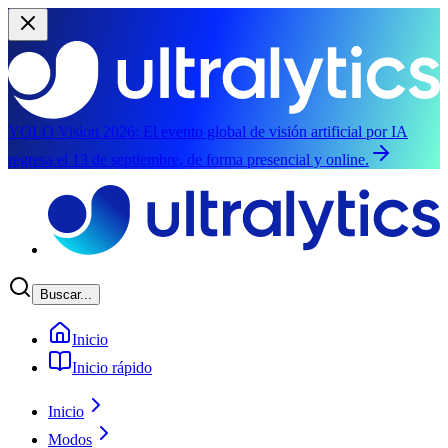
YOLO Vision 2026:
El evento global de visión artificial por IA
regresa el 13 de septiembre, de forma presencial y online.
Saltar al contenido principal
Buscar...
Inicio
Inicio rápido
Inicio
Modos