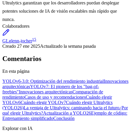
Ultralytics garantizan que los desarrolladores puedan desplegar
potentes soluciones de IA de visión escalables más rápido que
nunca.
Colaboradores
15
GL
glenn-jocher
Creado
27 ene 2025
Actualizado
la semana pasada
Comentarios
En esta página
YOLOv6-3.0: Optimización del rendimiento industrial
Innovaciones
arquitectónicas
YOLOv7: El pionero de los "bag-of-
freebies"
Innovaciones arquitectónicas
Comparación de
rendimiento
Casos de uso y recomendaciones
Cuándo elegir
YOLOv6
Cuándo elegir YOLOv7
Cuándo elegir Ultralytics
(YOLO26)
La ventaja de Ultralytics: caminando hacia el futuro
¿Por
qué elegir Ultralytics?
Actualización a YOLO26
Ejemplo de código:
Entrenamiento simplificado
Conclusión
Explorar con IA