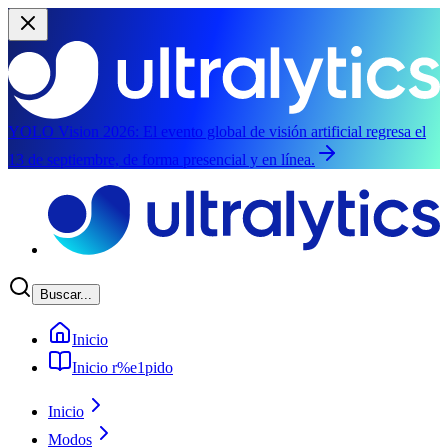
YOLO Vision 2026:
El evento global de visión artificial regresa el
13 de septiembre, de forma presencial y en línea.
Saltar al contenido principal
Buscar...
Inicio
Inicio r%e1pido
Inicio
Modos