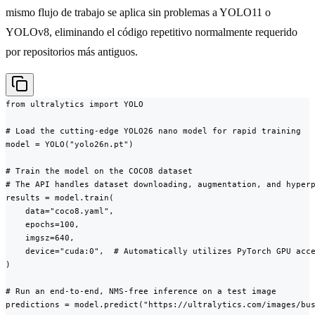
mismo flujo de trabajo se aplica sin problemas a YOLO11 o
YOLOv8, eliminando el código repetitivo normalmente requerido
por repositorios más antiguos.
from ultralytics import YOLO

# Load the cutting-edge YOLO26 nano model for rapid training

model = YOLO("yolo26n.pt")

# Train the model on the COCO8 dataset

# The API handles dataset downloading, augmentation, and hyperp
results = model.train(

    data="coco8.yaml",

    epochs=100,

    imgsz=640,

    device="cuda:0",  # Automatically utilizes PyTorch GPU acce
)

# Run an end-to-end, NMS-free inference on a test image

predictions = model.predict("https://ultralytics.com/images/bus