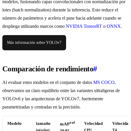
modelos, fusionando capas convolucionales con normalización por
lotes (batch normalization) durante la inferencia. Esto reduce el
número de parámetros y acelera el pase hacia adelante cuando se
despliega utilizando marcos como
NVIDIA TensorRT
o
ONNX
.
Más información sobre YOLOv7
Comparación de rendimiento
#
Al evaluar estos modelos en el conjunto de datos
MS COCO
,
observamos un claro equilibrio entre las variantes ultraligeras de
YOLOv6 y las arquitecturas de YOLOv7, fuertemente
parametrizadas y centradas en la precisión.
val
Modelo
tamaño
Velocidad
Velocidad
mAP
(píxeles)
CPU
T4
50-95