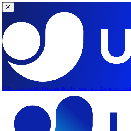
YOLO Vision 2026:
El evento global de visión por IA regresa el 13 
Saltar al contenido principal