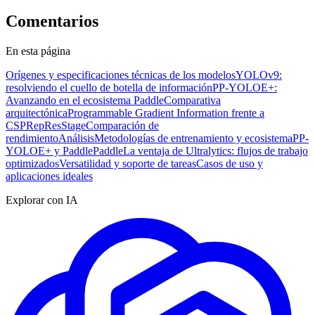
Comentarios
En esta página
Orígenes y especificaciones técnicas de los modelos
YOLOv9:
resolviendo el cuello de botella de información
PP-YOLOE+:
Avanzando en el ecosistema Paddle
Comparativa
arquitectónica
Programmable Gradient Information frente a
CSPRepResStage
Comparación de
rendimiento
Análisis
Metodologías de entrenamiento y ecosistema
PP-
YOLOE+ y PaddlePaddle
La ventaja de Ultralytics: flujos de trabajo
optimizados
Versatilidad y soporte de tareas
Casos de uso y
aplicaciones ideales
Explorar con IA