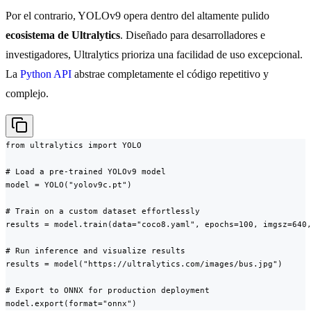
Por el contrario, YOLOv9 opera dentro del altamente pulido
ecosistema de Ultralytics
. Diseñado para desarrolladores e
investigadores, Ultralytics prioriza una facilidad de uso excepcional.
La
Python API
abstrae completamente el código repetitivo y
complejo.
from ultralytics import YOLO

# Load a pre-trained YOLOv9 model

model = YOLO("yolov9c.pt")

# Train on a custom dataset effortlessly

results = model.train(data="coco8.yaml", epochs=100, imgsz=640,
# Run inference and visualize results

results = model("https://ultralytics.com/images/bus.jpg")

# Export to ONNX for production deployment

model.export(format="onnx")