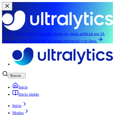
YOLO Vision 2026:
El evento global de visión artificial por IA
regresa el 13 de septiembre, de forma presencial y en línea.
Saltar al contenido principal
Buscar...
Inicio
Inicio rápido
Inicio
Modos