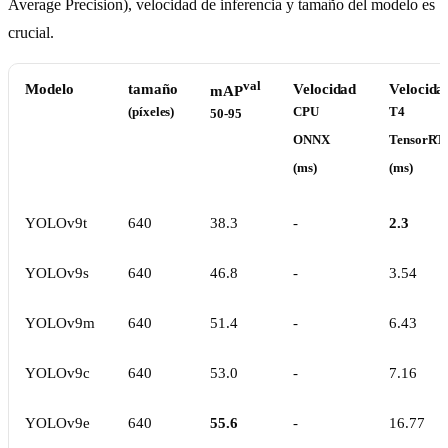
Average Precision), velocidad de inferencia y tamaño del modelo es
crucial.
val
Modelo
tamaño
Velocidad
Velocida
mAP
(píxeles)
CPU
T4
50-95
ONNX
TensorRT
(ms)
(ms)
YOLOv9t
640
38.3
-
2.3
YOLOv9s
640
46.8
-
3.54
YOLOv9m
640
51.4
-
6.43
YOLOv9c
640
53.0
-
7.16
YOLOv9e
640
55.6
-
16.77