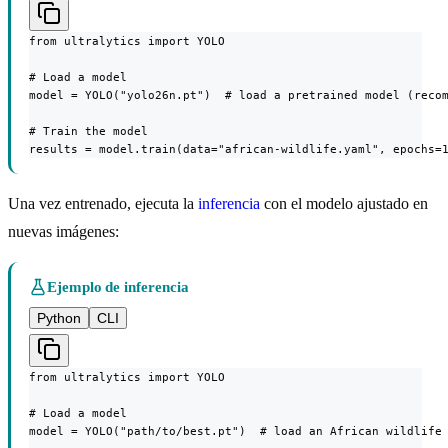
from ultralytics import YOLO

# Load a model

model = YOLO("yolo26n.pt")  # load a pretrained model (recom
# Train the model

results = model.train(data="african-wildlife.yaml", epochs=
Una vez entrenado, ejecuta la
inferencia
con el modelo ajustado en
nuevas imágenes:
Ejemplo de inferencia
Python
CLI
from ultralytics import YOLO

# Load a model

model = YOLO("path/to/best.pt")  # load an African wildlife 