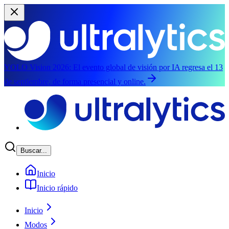
YOLO Vision 2026:
El evento global de visión por IA regresa el 13
de septiembre, de forma presencial y online.
Saltar al contenido principal
Buscar...
Inicio
Inicio rápido
Inicio
Modos