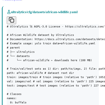
ultralytics/cfg/datasets/african-wildlife.yaml
# Ultralytics 🚀 AGPL-3.0 License - https://ultralytics.com/l
# African Wildlife dataset by Ultralytics

# Documentation: https://docs.ultralytics.com/datasets/detec
# Example usage: yolo train data=african-wildlife.yaml

# parent

# ├── ultralytics

# └── datasets

#     └── african-wildlife ← downloads here (100 MB)

# Train/val/test sets as 1) dir: path/to/imgs, 2) file: path
path: african-wildlife # dataset root dir

train: images/train # train images (relative to 'path') 1052
val: images/val # val images (relative to 'path') 225 images
test: images/test # test images (relative to 'path') 227 ima
# Classes

names:

  0: buffalo
