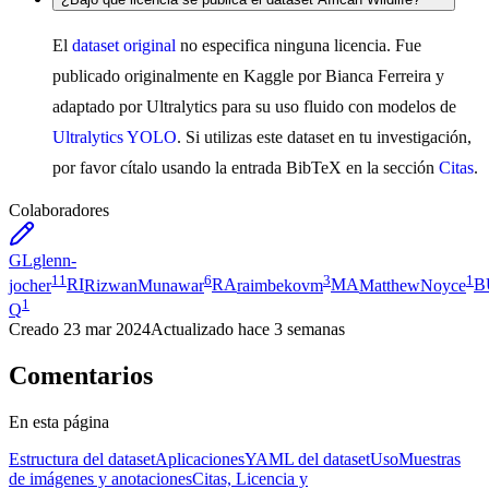
El
dataset original
no especifica ninguna licencia. Fue
publicado originalmente en Kaggle por Bianca Ferreira y
adaptado por Ultralytics para su uso fluido con modelos de
Ultralytics YOLO
. Si utilizas este dataset en tu investigación,
por favor cítalo usando la entrada BibTeX en la sección
Citas
.
Colaboradores
GL
glenn-
11
6
3
1
jocher
RI
RizwanMunawar
RA
raimbekovm
MA
MatthewNoyce
B
1
Q
Creado
23 mar 2024
Actualizado
hace 3 semanas
Comentarios
En esta página
Estructura del dataset
Aplicaciones
YAML del dataset
Uso
Muestras
de imágenes y anotaciones
Citas, Licencia y