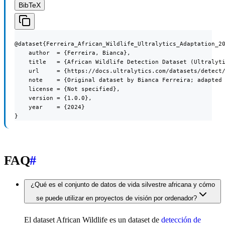
BibTeX
@dataset{Ferreira_African_Wildlife_Ultralytics_Adaptation_20
    author  = {Ferreira, Bianca},

    title   = {African Wildlife Detection Dataset (Ultralyti
    url     = {https://docs.ultralytics.com/datasets/detect/
    note    = {Original dataset by Bianca Ferreira; adapted 
    license = {Not specified},

    version = {1.0.0},

    year    = {2024}

}
FAQ
#
¿Qué es el conjunto de datos de vida silvestre africana y cómo
se puede utilizar en proyectos de visión por ordenador?
El dataset African Wildlife es un dataset de
detección de