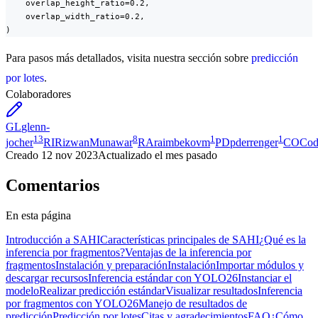
    overlap_height_ratio=0.2,

    overlap_width_ratio=0.2,

)
Para pasos más detallados, visita nuestra sección sobre
predicción
por lotes
.
Colaboradores
GL
glenn-
13
8
1
1
jocher
RI
RizwanMunawar
RA
raimbekovm
PD
pderrenger
CO
Cod
Creado
12 nov 2023
Actualizado
el mes pasado
Comentarios
En esta página
Introducción a SAHI
Características principales de SAHI
¿Qué es la
inferencia por fragmentos?
Ventajas de la inferencia por
fragmentos
Instalación y preparación
Instalación
Importar módulos y
descargar recursos
Inferencia estándar con YOLO26
Instanciar el
modelo
Realizar predicción estándar
Visualizar resultados
Inferencia
por fragmentos con YOLO26
Manejo de resultados de
predicción
Predicción por lotes
Citas y agradecimientos
FAQ
¿Cómo