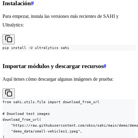
Instalación
#
Para empezar, instala las versiones más recientes de SAHI y
Ultralytics:
pip install -U ultralytics sahi
Importar módulos y descargar recursos
#
Aquí tienes cómo descargar algunas imágenes de prueba:
from sahi.utils.file import download_from_url

# Download test images

download_from_url(

    "https://raw.githubusercontent.com/obss/sahi/main/demo/demo
    "demo_data/small-vehicles1.jpeg",

)
