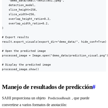
    "demo_data/small-vehicles1.jpeg",

    detection_model,

    slice_height=256,

    slice_width=256,

    overlap_height_ratio=0.2,

    overlap_width_ratio=0.2,

)

# Export results

result.export_visuals(export_dir="demo_data/", hide_conf=True)

# Open the predicted image

processed_image = Image.open("demo_data/prediction_visual.png")
# Display the predicted image

processed_image.show()
Manejo de resultados de predicción
#
SAHI proporciona un objeto
, que puede
PredictionResult
convertirse a varios formatos de anotación: