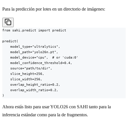
Para la predicción por lotes en un directorio de imágenes:
from sahi.predict import predict

predict(

    model_type="ultralytics",

    model_path="yolo26n.pt",

    model_device="cpu",  # or 'cuda:0'

    model_confidence_threshold=0.4,

    source="path/to/dir",

    slice_height=256,

    slice_width=256,

    overlap_height_ratio=0.2,

    overlap_width_ratio=0.2,

)
Ahora estás listo para usar YOLO26 con SAHI tanto para la
inferencia estándar como para la de fragmentos.