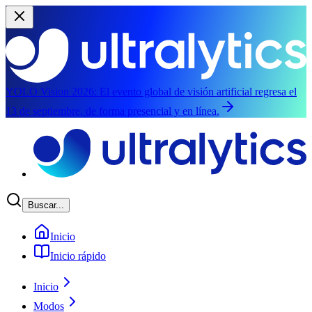
YOLO Vision 2026:
El evento global de visión artificial regresa el
13 de septiembre, de forma presencial y en línea.
Saltar al contenido principal
Buscar...
Inicio
Inicio rápido
Inicio
Modos