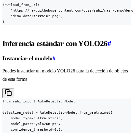
download_from_url(

    "https://raw.githubusercontent.com/obss/sahi/main/demo/demo
    "demo_data/terrain2.png",

)
Inferencia estándar con YOLO26
#
Instanciar el modelo
#
Puedes instanciar un modelo YOLO26 para la detección de objetos
de esta forma:
from sahi import AutoDetectionModel

detection_model = AutoDetectionModel.from_pretrained(

    model_type="ultralytics",

    model_path="yolo26n.pt",

    confidence_threshold=0.3,
