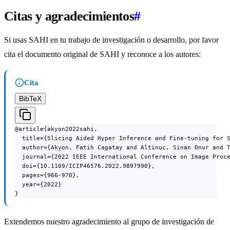
Citas y agradecimientos
#
Si usas SAHI en tu trabajo de investigación o desarrollo, por favor
cita el documento original de SAHI y reconoce a los autores:
Cita
BibTeX
@article{akyon2022sahi,

  title={Slicing Aided Hyper Inference and Fine-tuning for S
  author={Akyon, Fatih Cagatay and Altinuc, Sinan Onur and T
  journal={2022 IEEE International Conference on Image Proce
  doi={10.1109/ICIP46576.2022.9897990},

  pages={966-970},

  year={2022}

}
Extendemos nuestro agradecimiento al grupo de investigación de