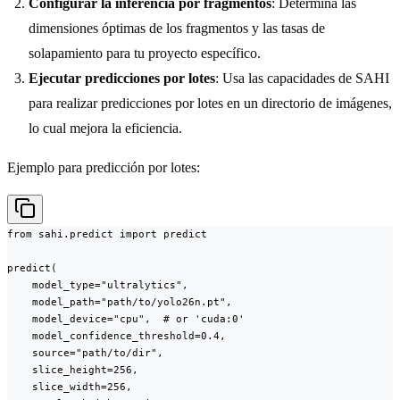
Configurar la inferencia por fragmentos
: Determina las
dimensiones óptimas de los fragmentos y las tasas de
solapamiento para tu proyecto específico.
Ejecutar predicciones por lotes
: Usa las capacidades de SAHI
para realizar predicciones por lotes en un directorio de imágenes,
lo cual mejora la eficiencia.
Ejemplo para predicción por lotes:
from sahi.predict import predict

predict(

    model_type="ultralytics",

    model_path="path/to/yolo26n.pt",

    model_device="cpu",  # or 'cuda:0'

    model_confidence_threshold=0.4,

    source="path/to/dir",

    slice_height=256,

    slice_width=256,
