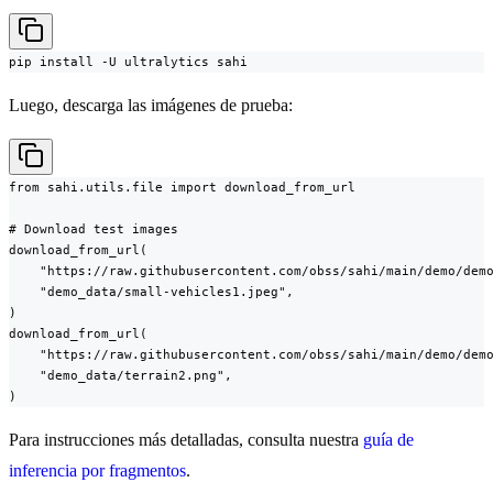
pip install -U ultralytics sahi
Luego, descarga las imágenes de prueba:
from sahi.utils.file import download_from_url

# Download test images

download_from_url(

    "https://raw.githubusercontent.com/obss/sahi/main/demo/demo
    "demo_data/small-vehicles1.jpeg",

)

download_from_url(

    "https://raw.githubusercontent.com/obss/sahi/main/demo/demo
    "demo_data/terrain2.png",

)
Para instrucciones más detalladas, consulta nuestra
guía de
inferencia por fragmentos
.