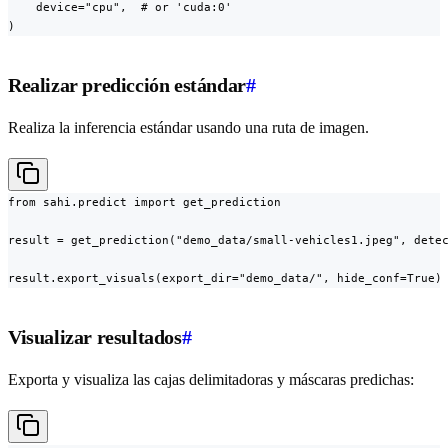
    device="cpu",  # or 'cuda:0'

)
Realizar predicción estándar
#
Realiza la inferencia estándar usando una ruta de imagen.
from sahi.predict import get_prediction

result = get_prediction("demo_data/small-vehicles1.jpeg", detec
result.export_visuals(export_dir="demo_data/", hide_conf=True)
Visualizar resultados
#
Exporta y visualiza las cajas delimitadoras y máscaras predichas: