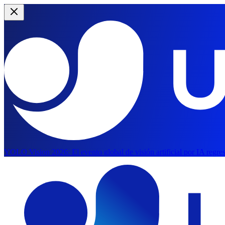
YOLO Vision 2026:
El evento global de visión artificial por IA regr
Saltar al contenido principal