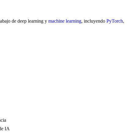
rabajo de deep learning y
machine learning
, incluyendo
PyTorch
,
ncia
 de IA