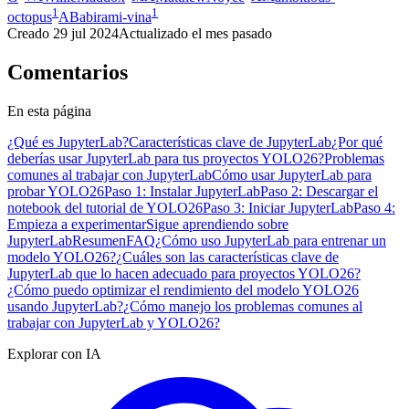
1
1
octopus
AB
abirami-vina
Creado
29 jul 2024
Actualizado
el mes pasado
Comentarios
En esta página
¿Qué es JupyterLab?
Características clave de JupyterLab
¿Por qué
deberías usar JupyterLab para tus proyectos YOLO26?
Problemas
comunes al trabajar con JupyterLab
Cómo usar JupyterLab para
probar YOLO26
Paso 1: Instalar JupyterLab
Paso 2: Descargar el
notebook del tutorial de YOLO26
Paso 3: Iniciar JupyterLab
Paso 4:
Empieza a experimentar
Sigue aprendiendo sobre
JupyterLab
Resumen
FAQ
¿Cómo uso JupyterLab para entrenar un
modelo YOLO26?
¿Cuáles son las características clave de
JupyterLab que lo hacen adecuado para proyectos YOLO26?
¿Cómo puedo optimizar el rendimiento del modelo YOLO26
usando JupyterLab?
¿Cómo manejo los problemas comunes al
trabajar con JupyterLab y YOLO26?
Explorar con IA