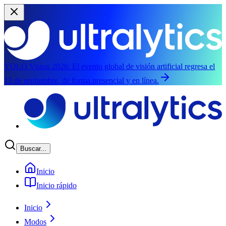
YOLO Vision 2026:
El evento global de visión artificial regresa el
13 de septiembre, de forma presencial y en línea.
Saltar al contenido principal
Buscar...
Inicio
Inicio rápido
Inicio
Modos