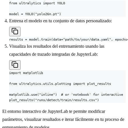
from ultralytics import YOLO

model = YOLO("yolo26n.pt")
Entrena el modelo en tu conjunto de datos personalizado:
results = model.train(data="path/to/your/data.yaml", epochs
Visualiza los resultados del entrenamiento usando las
capacidades de trazado integradas de JupyterLab:
import matplotlib

from ultralytics.utils.plotting import plot_results

matplotlib.use("inline")  # or 'notebook' for interactive

plot_results("runs/detect/train/results.csv")
El entorno interactivo de JupyterLab te permite modificar
parámetros, visualizar resultados e iterar fácilmente en tu proceso de
entrenamiento de modelos.