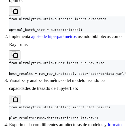
óptimo:
from ultralytics.utils.autobatch import autobatch

optimal_batch_size = autobatch(model)
Implementa
ajuste de hiperparámetros
usando bibliotecas como
Ray Tune:
from ultralytics.utils.tuner import run_ray_tune

best_results = run_ray_tune(model, data="path/to/data.yaml"
Visualiza y analiza las métricas del modelo usando las
capacidades de trazado de JupyterLab:
from ultralytics.utils.plotting import plot_results

plot_results("runs/detect/train/results.csv")
Experimenta con diferentes arquitecturas de modelos y
formatos