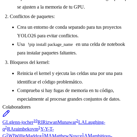
se ajusten a la memoria de tu GPU.
Conflictos de paquetes:
Crea un entorno de conda separado para tus proyectos
YOLO26 para evitar conflictos.
Usa
en una celda de notebook
!pip install package_name
para instalar paquetes faltantes.
Bloqueos del kernel:
Reinicia el kernel y ejecuta las celdas una por una para
identificar el código problemático.
Comprueba si hay fugas de memoria en tu código,
especialmente al procesar grandes conjuntos de datos.
Colaboradores
10
2
GL
glenn-jocher
RI
RizwanMunawar
LA
Laughing-
2
1
q
RA
raimbekovm
Y-
Y-T-
1
1
1
G
WI
WillieMaddox
MA
MatthewNoyce
AM
ambitious-