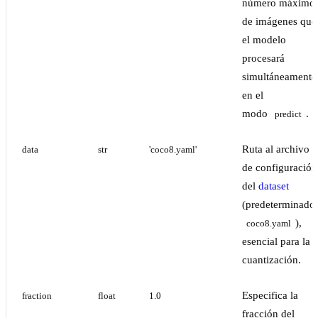
número máximo
de imágenes que
el modelo
procesará
simultáneamente
en el
modo
.
predict
Ruta al archivo
data
str
'coco8.yaml'
de configuración
del
dataset
(predeterminado:
),
coco8.yaml
esencial para la
cuantización.
Especifica la
fraction
float
1.0
fracción del