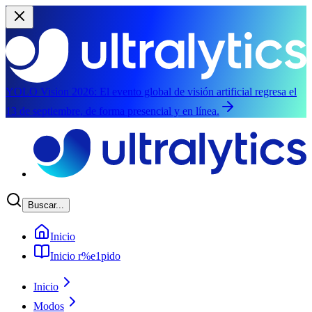
YOLO Vision 2026:
El evento global de visión artificial regresa el
13 de septiembre, de forma presencial y en línea.
Saltar al contenido principal
Buscar...
Inicio
Inicio r%e1pido
Inicio
Modos