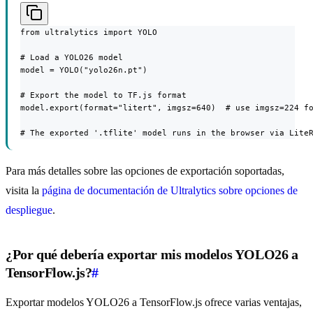
from ultralytics import YOLO

# Load a YOLO26 model

model = YOLO("yolo26n.pt")

# Export the model to TF.js format

model.export(format="litert", imgsz=640)  # use imgsz=224 fo
# The exported '.tflite' model runs in the browser via Lite
Para más detalles sobre las opciones de exportación soportadas,
visita la
página de documentación de Ultralytics sobre opciones de
despliegue
.
¿Por qué debería exportar mis modelos YOLO26 a
TensorFlow.js?
#
Exportar modelos YOLO26 a TensorFlow.js ofrece varias ventajas,