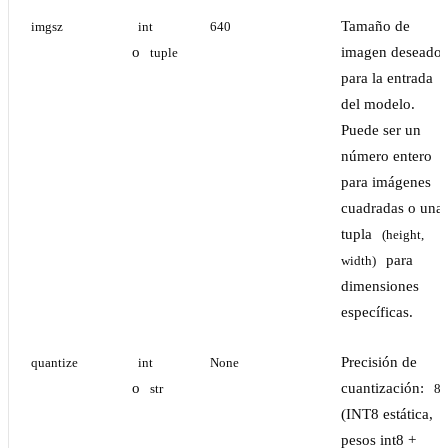
Tamaño de
imgsz
int
640
o
imagen deseado
tuple
para la entrada
del modelo.
Puede ser un
número entero
para imágenes
cuadradas o una
tupla
(height, 
para
width)
dimensiones
específicas.
Precisión de
quantize
int
None
o
cuantización:
str
8
(INT8 estática,
pesos int8 +