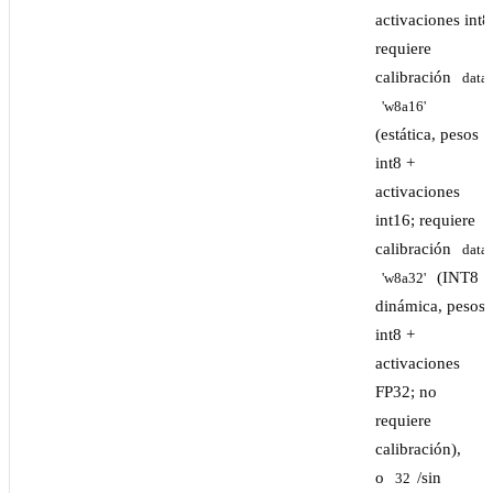
activaciones int8
requiere
calibración
data
'w8a16'
(estática, pesos
int8 +
activaciones
int16; requiere
calibración
data
(INT8
'w8a32'
dinámica, pesos
int8 +
activaciones
FP32; no
requiere
calibración),
o
/sin
32