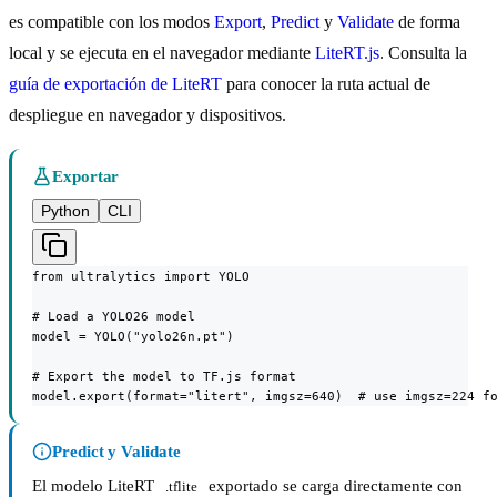
es compatible con los modos
Export
,
Predict
y
Validate
de forma
local y se ejecuta en el navegador mediante
LiteRT.js
. Consulta la
guía de exportación de LiteRT
para conocer la ruta actual de
despliegue en navegador y dispositivos.
Exportar
Python
CLI
from ultralytics import YOLO

# Load a YOLO26 model

model = YOLO("yolo26n.pt")

# Export the model to TF.js format

model.export(format="litert", imgsz=640)  # use imgsz=224 f
Predict y Validate
El modelo LiteRT
exportado se carga directamente con
.tflite