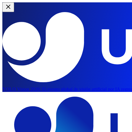
YOLO Vision 2026:
El evento global de visión artificial por IA regr
Saltar al contenido principal