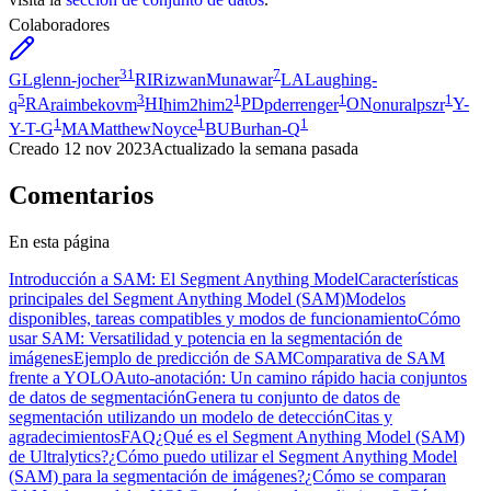
Colaboradores
31
7
GL
glenn-jocher
RI
RizwanMunawar
LA
Laughing-
5
3
1
1
1
q
RA
raimbekovm
HI
him2him2
PD
pderrenger
ON
onuralpszr
Y-
1
1
1
Y-T-G
MA
MatthewNoyce
BU
Burhan-Q
Creado
12 nov 2023
Actualizado
la semana pasada
Comentarios
En esta página
Introducción a SAM: El Segment Anything Model
Características
principales del Segment Anything Model (SAM)
Modelos
disponibles, tareas compatibles y modos de funcionamiento
Cómo
usar SAM: Versatilidad y potencia en la segmentación de
imágenes
Ejemplo de predicción de SAM
Comparativa de SAM
frente a YOLO
Auto-anotación: Un camino rápido hacia conjuntos
de datos de segmentación
Genera tu conjunto de datos de
segmentación utilizando un modelo de detección
Citas y
agradecimientos
FAQ
¿Qué es el Segment Anything Model (SAM)
de Ultralytics?
¿Cómo puedo utilizar el Segment Anything Model
(SAM) para la segmentación de imágenes?
¿Cómo se comparan