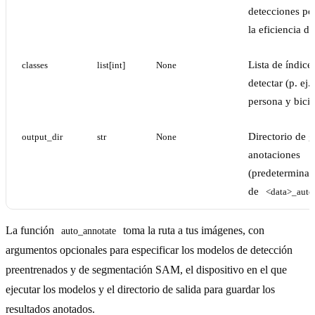
detecciones po
la eficiencia d
Lista de índice
classes
list[int]
None
detectar (p. ej.
persona y bicic
Directorio de 
output_dir
str
None
anotaciones
(predeterminad
de
<data>_auto
La función
toma la ruta a tus imágenes, con
auto_annotate
argumentos opcionales para especificar los modelos de detección
preentrenados y de segmentación SAM, el dispositivo en el que
ejecutar los modelos y el directorio de salida para guardar los
resultados anotados.