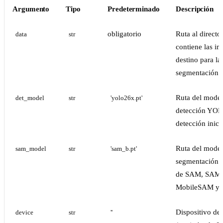
Argumento
Tipo
Predeterminado
Descripción
obligatorio
Ruta al directo
data
str
contiene las i
destino para la
segmentación.
Ruta del model
det_model
str
'yolo26x.pt'
detección YOL
detección inici
Ruta del mode
sam_model
str
'sam_b.pt'
segmentación (
de SAM, SAM 
MobileSAM y 
Dispositivo de
device
str
''