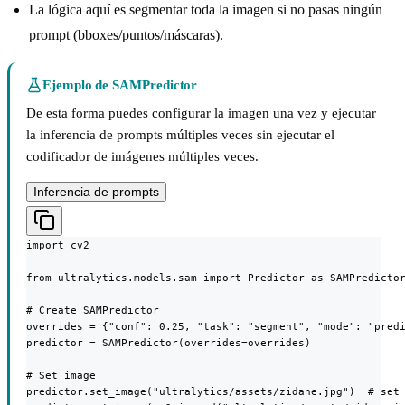
La lógica aquí es segmentar toda la imagen si no pasas ningún
prompt (bboxes/puntos/máscaras).
Ejemplo de SAMPredictor
De esta forma puedes configurar la imagen una vez y ejecutar
la inferencia de prompts múltiples veces sin ejecutar el
codificador de imágenes múltiples veces.
Inferencia de prompts
import cv2

from ultralytics.models.sam import Predictor as SAMPredictor
# Create SAMPredictor

overrides = {"conf": 0.25, "task": "segment", "mode": "predi
predictor = SAMPredictor(overrides=overrides)

# Set image

predictor.set_image("ultralytics/assets/zidane.jpg")  # set 