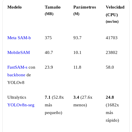
Modelo
Tamaño
Parámetros
Velocidad
(MB)
(M)
(CPU)
(ms/im)
Meta SAM-b
375
93.7
41703
MobileSAM
40.7
10.1
23802
FastSAM-s
con
23.9
11.8
58.0
backbone
de
YOLOv8
Ultralytics
7.1
(52.8x
3.4
(27.6x
24.8
YOLOv8n-seg
más
menos)
(1682x
pequeño)
más
rápido)