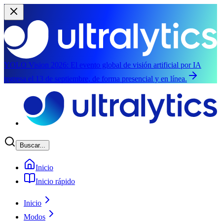
YOLO Vision 2026:
El evento global de visión artificial por IA
regresa el 13 de septiembre, de forma presencial y en línea.
Saltar al contenido principal
Buscar...
Inicio
Inicio rápido
Inicio
Modos