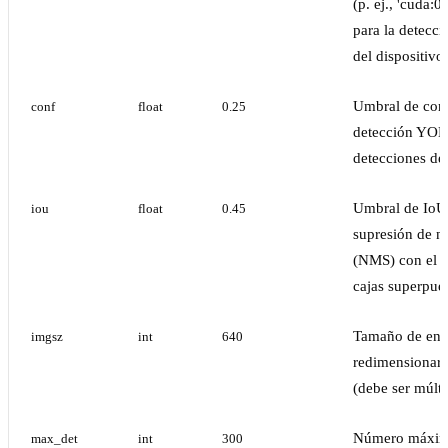
(p. ej., 'cuda:0',
para la detecc
del dispositivo)
Umbral de con
conf
float
0.25
detección YOLO
detecciones déb
Umbral de IoU 
iou
float
0.45
supresión de 
(NMS) con el fi
cajas superpues
Tamaño de ent
imgsz
int
640
redimensionar
(debe ser múlti
Número máxim
max_det
int
300