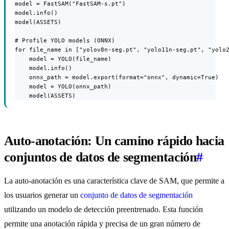
model = FastSAM("FastSAM-s.pt")

model.info()

model(ASSETS)

# Profile YOLO models (ONNX)

for file_name in ["yolov8n-seg.pt", "yolo11n-seg.pt", "yolo2
    model = YOLO(file_name)

    model.info()

    onnx_path = model.export(format="onnx", dynamic=True)

    model = YOLO(onnx_path)

    model(ASSETS)
Auto-anotación: Un camino rápido hacia
conjuntos de datos de segmentación
#
La auto-anotación es una característica clave de SAM, que permite a
los usuarios generar un
conjunto de datos de segmentación
utilizando un modelo de detección preentrenado. Esta función
permite una anotación rápida y precisa de un gran número de