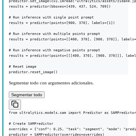
predictor.set_image(cv2.imread("ultralytics/assets/zidane.jp
results = predictor(bboxes=[439, 437, 524, 709])

# Run inference with single point prompt

results = predictor(points=[900, 370], labels=[1])

# Run inference with multiple points prompt

results = predictor(points=[[400, 370], [900, 370]], labels=
# Run inference with negative points prompt

results = predictor(points=[[[400, 370], [900, 370]]], label
# Reset image

predictor.reset_image()
Segmentar todo con argumentos adicionales.
Segmentar todo
from ultralytics.models.sam import Predictor as SAMPredictor
# Create SAMPredictor

overrides = {"conf": 0.25, "task": "segment", "mode": "predi
predictor = SAMPredictor(overrides=overrides)
