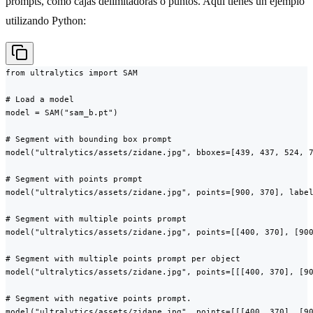
prompts, como cajas delimitadoras o puntos. Aquí tienes un ejemplo
utilizando Python:
from ultralytics import SAM

# Load a model

model = SAM("sam_b.pt")

# Segment with bounding box prompt

model("ultralytics/assets/zidane.jpg", bboxes=[439, 437, 524, 7
# Segment with points prompt

model("ultralytics/assets/zidane.jpg", points=[900, 370], label
# Segment with multiple points prompt

model("ultralytics/assets/zidane.jpg", points=[[400, 370], [900
# Segment with multiple points prompt per object

model("ultralytics/assets/zidane.jpg", points=[[[400, 370], [90
# Segment with negative points prompt.

model("ultralytics/assets/zidane.jpg", points=[[[400, 370], [9