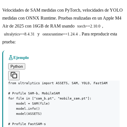
Velocidades de SAM medidas con PyTorch, velocidades de YOLO
medidas con ONNX Runtime. Pruebas realizadas en un Apple M4
Air de 2025 con 16GB de RAM usando
,
torch==2.10.0
y
. Para reproducir esta
ultralytics==8.4.31
onnxruntime==1.24.4
prueba:
Ejemplo
Python
from ultralytics import ASSETS, SAM, YOLO, FastSAM

# Profile SAM-b, MobileSAM

for file in ["sam_b.pt", "mobile_sam.pt"]:

    model = SAM(file)

    model.info()

    model(ASSETS)

# Profile FastSAM-s
