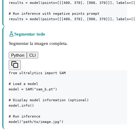
results = model(points=[[[400, 370], [900, 370]]], labels=[[
# Run inference with negative points prompt

results = model(points=[[[400, 370], [900, 370]]], labels=[
Segmentar todo
Segmentar la imagen completa.
Python
CLI
from ultralytics import SAM

# Load a model

model = SAM("sam_b.pt")

# Display model information (optional)

model.info()

# Run inference

model("path/to/image.jpg")