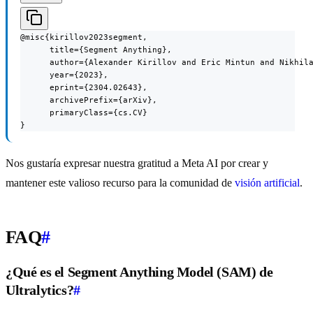
@misc{kirillov2023segment,

      title={Segment Anything},

      author={Alexander Kirillov and Eric Mintun and Nikhila
      year={2023},

      eprint={2304.02643},

      archivePrefix={arXiv},

      primaryClass={cs.CV}

}
Nos gustaría expresar nuestra gratitud a Meta AI por crear y
mantener este valioso recurso para la comunidad de
visión artificial
.
FAQ
#
¿Qué es el Segment Anything Model (SAM) de
Ultralytics?
#