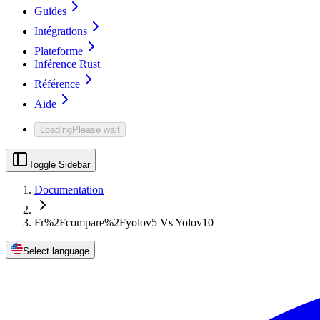
Guides
Intégrations
Plateforme
Inférence Rust
Référence
Aide
Loading
Please wait
Toggle Sidebar
Documentation
Fr%2Fcompare%2Fyolov5 Vs Yolov10
Select language