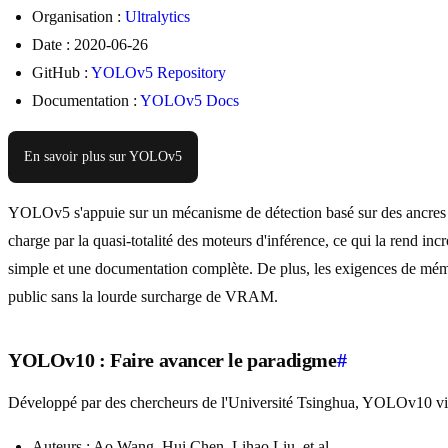
Organisation :
Ultralytics
Date : 2020-06-26
GitHub :
YOLOv5 Repository
Documentation :
YOLOv5 Docs
En savoir plus sur YOLOv5
YOLOv5 s'appuie sur un mécanisme de détection basé sur des ancres 
charge par la quasi-totalité des moteurs d'inférence, ce qui la rend i
simple et une documentation complète. De plus, les exigences de mém
public sans la lourde surcharge de VRAM.
YOLOv10 : Faire avancer le paradigme
#
Développé par des chercheurs de l'Université Tsinghua, YOLOv10 visait
Auteurs : Ao Wang, Hui Chen, Lihao Liu, et al.