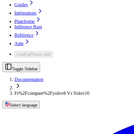
Guides
Intégrations
Plateforme
Inférence Rust
Référence
Aide
Loading
Please wait
Toggle Sidebar
Documentation
Fr%2Fcompare%2Fyolov8 Vs Yolov10
Select language