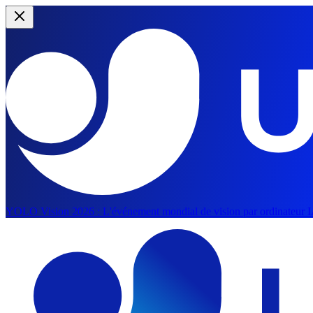
YOLO Vision 2026 :
L'événement mondial de vision par ordinateur IA
Passer au contenu principal