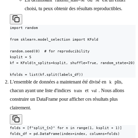
random_state=M
M
choisi, tu peux obtenir des résultats reproductibles.
import random

from sklearn.model_selection import KFold

random.seed(0)  # for reproducibility

ksplit = 5

kf = KFold(n_splits=ksplit, shuffle=True, random_state=20) 
kfolds = list(kf.split(labels_df))
L'ensemble de données a maintenant été divisé en
plis,
k
chacun ayant une liste d'indices
et
. Nous allons
train
val
construire un DataFrame pour afficher ces résultats plus
clairement.
folds = [f"split_{n}" for n in range(1, ksplit + 1)]

folds_df = pd.DataFrame(index=index, columns=folds)
