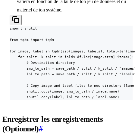
variera en fonction de la taille de ton jeu de données et du
matériel de ton système.
import shutil

from tqdm import tqdm

for image, label in tqdm(zip(images, labels), total=len(imag
    for split, k_split in folds_df.loc[image.stem].items():

        # Destination directory

        img_to_path = save_path / split / k_split / "images"
        lbl_to_path = save_path / split / k_split / "labels"
        # Copy image and label files to new directory (Samef
        shutil.copy(image, img_to_path / image.name)

        shutil.copy(label, lbl_to_path / label.name)
Enregistrer les enregistrements
(Optionnel)
#