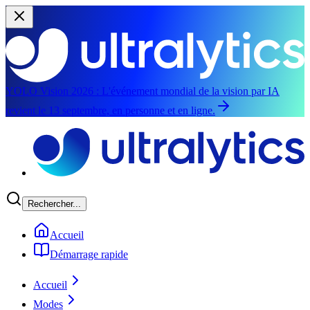
YOLO Vision 2026 :
L'événement mondial de la vision par IA
revient le 13 septembre, en personne et en ligne.
Aller au contenu principal
Rechercher...
Accueil
Démarrage rapide
Accueil
Modes