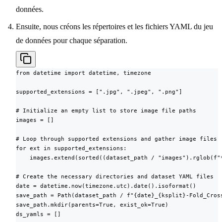
données.
Ensuite, nous créons les répertoires et les fichiers YAML du jeu
de données pour chaque séparation.
from datetime import datetime, timezone

supported_extensions = [".jpg", ".jpeg", ".png"]

# Initialize an empty list to store image file paths

images = []

# Loop through supported extensions and gather image files

for ext in supported_extensions:

    images.extend(sorted((dataset_path / "images").rglob(f"*
# Create the necessary directories and dataset YAML files

date = datetime.now(timezone.utc).date().isoformat()

save_path = Path(dataset_path / f"{date}_{ksplit}-Fold_Cross
save_path.mkdir(parents=True, exist_ok=True)

ds_yamls = []
