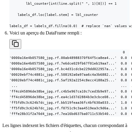
        lbl_counter[int(line.split(" ", 1)[0])] += 1

    labels_df.loc[label.stem] = lbl_counter

labels_df = labels_df.fillna(0.0)  # replace `nan` values w
Voici un aperçu du DataFrame rempli :
                                                       0    
'0000a16e4b057580_jpg.rf.00ab48988370f64f5ca8ea4...'  0.0  0
'0000a16e4b057580_jpg.rf.7e6dce029fb67f01eb19aa7...'  0.0  0
'0000a16e4b057580_jpg.rf.bc4d31cdcbe229dd022957a...'  0.0  0
'00020ebf74c4881c_jpg.rf.508192a0a97aa6c4a3b6882...'  0.0  0
'00020ebf74c4881c_jpg.rf.5af192a2254c8ecc4188a25...'  0.0  0
 ...                                                  ...  .
'ff4cd45896de38be_jpg.rf.c4b5e967ca10c7ced3b9e97...'  0.0  0
'ff4cd45896de38be_jpg.rf.ea4c1d37d2884b3e3cbce08...'  0.0  0
'ff5fd9c3c624b7dc_jpg.rf.bb519feaa36fc4bf630a033...'  1.0  0
'ff5fd9c3c624b7dc_jpg.rf.f0751c9c3aa4519ea3c9d6a...'  1.0  0
'fffe28b31f2a70d4_jpg.rf.7ea16bd637ba0711c53b540...'  0.0  
Les lignes indexent les fichiers d'étiquettes, chacun correspondant à