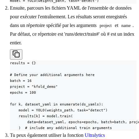
model = YOLO(weights_path, task="detect")
Ensuite, parcours les fichiers YAML de l'ensemble de données
pour exécuter l'entraînement. Les résultats seront enregistrés
dans un répertoire spécifié par les arguments
et
.
project
name
Par défaut, ce répertoire est 'runs/detect/train#' où # est un index
entier.
results = {}

# Define your additional arguments here

batch = 16

project = "kfold_demo"

epochs = 100

for k, dataset_yaml in enumerate(ds_yamls):

    model = YOLO(weights_path, task="detect")

    results[k] = model.train(

        data=dataset_yaml, epochs=epochs, batch=batch, proje
    )  # include any additional train arguments
Tu peux également utiliser la fonction
Ultralytics