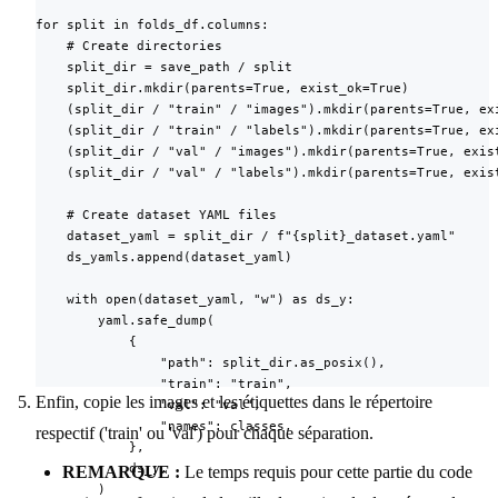
for split in folds_df.columns:

    # Create directories

    split_dir = save_path / split

    split_dir.mkdir(parents=True, exist_ok=True)

    (split_dir / "train" / "images").mkdir(parents=True, exi
    (split_dir / "train" / "labels").mkdir(parents=True, exi
    (split_dir / "val" / "images").mkdir(parents=True, exist
    (split_dir / "val" / "labels").mkdir(parents=True, exist
    # Create dataset YAML files

    dataset_yaml = split_dir / f"{split}_dataset.yaml"

    ds_yamls.append(dataset_yaml)

    with open(dataset_yaml, "w") as ds_y:

        yaml.safe_dump(

            {

                "path": split_dir.as_posix(),

                "train": "train",

Enfin, copie les images et les étiquettes dans le répertoire
                "val": "val",

                "names": classes,

respectif ('train' ou 'val') pour chaque séparation.
            },

            ds_y,

REMARQUE :
Le temps requis pour cette partie du code
        )