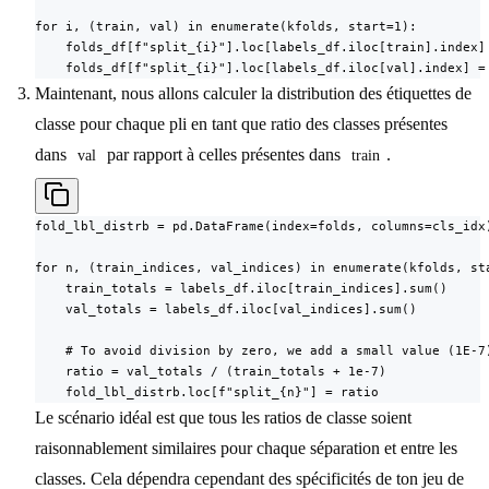
for i, (train, val) in enumerate(kfolds, start=1):

    folds_df[f"split_{i}"].loc[labels_df.iloc[train].index] 
    folds_df[f"split_{i}"].loc[labels_df.iloc[val].index] =
Maintenant, nous allons calculer la distribution des étiquettes de
classe pour chaque pli en tant que ratio des classes présentes
dans
par rapport à celles présentes dans
.
val
train
fold_lbl_distrb = pd.DataFrame(index=folds, columns=cls_idx)
for n, (train_indices, val_indices) in enumerate(kfolds, sta
    train_totals = labels_df.iloc[train_indices].sum()

    val_totals = labels_df.iloc[val_indices].sum()

    # To avoid division by zero, we add a small value (1E-7)
    ratio = val_totals / (train_totals + 1e-7)

    fold_lbl_distrb.loc[f"split_{n}"] = ratio
Le scénario idéal est que tous les ratios de classe soient
raisonnablement similaires pour chaque séparation et entre les
classes. Cela dépendra cependant des spécificités de ton jeu de