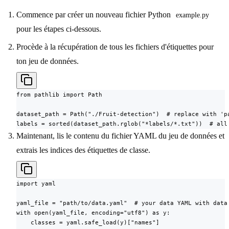
Commence par créer un nouveau fichier Python
example.py
pour les étapes ci-dessous.
Procède à la récupération de tous les fichiers d'étiquettes pour
ton jeu de données.
from pathlib import Path

dataset_path = Path("./Fruit-detection")  # replace with 'pa
labels = sorted(dataset_path.rglob("*labels/*.txt"))  # all
Maintenant, lis le contenu du fichier YAML du jeu de données et
extrais les indices des étiquettes de classe.
import yaml

yaml_file = "path/to/data.yaml"  # your data YAML with data 
with open(yaml_file, encoding="utf8") as y:

    classes = yaml.safe_load(y)["names"]
