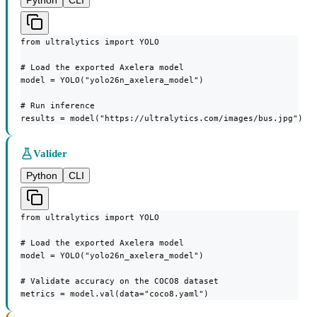
from ultralytics import YOLO

# Load the exported Axelera model

model = YOLO("yolo26n_axelera_model")

# Run inference

results = model("https://ultralytics.com/images/bus.jpg")
Valider
Python
CLI
from ultralytics import YOLO

# Load the exported Axelera model

model = YOLO("yolo26n_axelera_model")

# Validate accuracy on the COCO8 dataset

metrics = model.val(data="coco8.yaml")