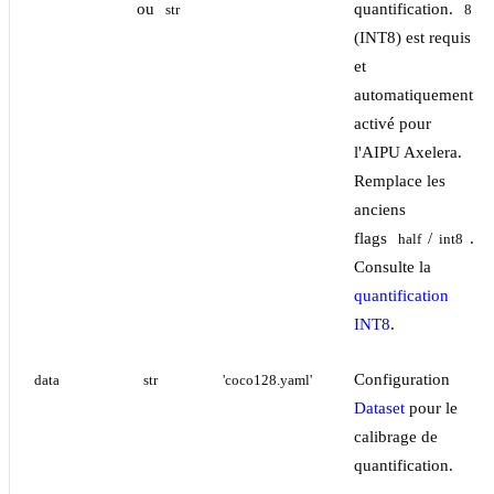
ou
quantification.
str
8
(INT8) est requis
et
automatiquement
activé pour
l'AIPU Axelera.
Remplace les
anciens
flags
/
.
half
int8
Consulte la
quantification
INT8
.
Configuration
data
str
'coco128.yaml'
Dataset
pour le
calibrage de
quantification.