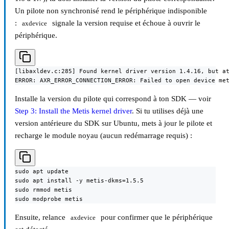
Un pilote non synchronisé rend le périphérique indisponible
:
signale la version requise et échoue à ouvrir le
axdevice
périphérique.
[libaxldev.c:285] Found kernel driver version 1.4.16, but at
ERROR: AXR_ERROR_CONNECTION_ERROR: Failed to open device me
Installe la version du pilote qui correspond à ton SDK — voir
Step 3: Install the Metis kernel driver
. Si tu utilises déjà une
version antérieure du SDK sur Ubuntu, mets à jour le pilote et
recharge le module noyau (aucun redémarrage requis) :
sudo apt update

sudo apt install -y metis-dkms=1.5.5

sudo rmmod metis

sudo modprobe metis
Ensuite, relance
pour confirmer que le périphérique
axdevice