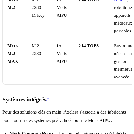
M.2
2280
Metis
robotique,
M-Key
AIPU
appareils
médicaux
portables
Metis
M.2
1x
214 TOPS
Environne
M.2
2280
Metis
nécessitan
MAX
AIPU
gestion
thermique
avancée
Systèmes intégrés
#
Pour des solutions clés en main, Axelera s'associe à des fabricants
pour fournir des systèmes pré-validés pour le Metis AIPU.
Metis Compute Board
: Un appareil autonome en périphérie