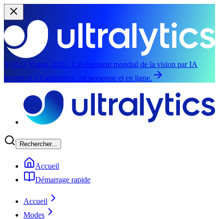
YOLO Vision 2026 :
L'événement mondial de la vision par IA
revient le 13 septembre, en personne et en ligne.
Aller au contenu principal
Rechercher...
Accueil
Démarrage rapide
Accueil
Modes