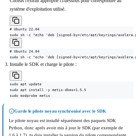
Choisis l'extrait approprié ci-dessous pour correspondre au
système d'exploitation utilisé.
# Ubuntu 22.04

sudo sh -c "echo 'deb [signed-by=/etc/apt/keyrings/axelera.
# Ubuntu 24.04

sudo sh -c "echo 'deb [signed-by=/etc/apt/keyrings/axelera.
Installe le SDK et charge le pilote :
sudo apt update

sudo apt install -y metis-dkms=1.5.5

sudo modprobe metis
Garde le pilote noyau synchronisé avec le SDK
Le pilote noyau est installé séparément des paquets SDK
Python, donc après avoir mis à jour le SDK (par exemple de
1.6 à 1.7), tu dois installer la version du pilote correspondante.