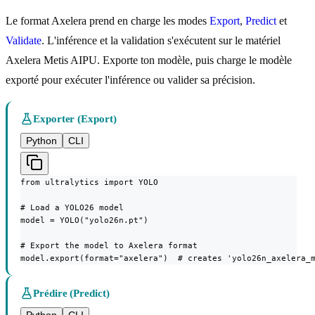
Le format Axelera prend en charge les modes
Export
,
Predict
et
Validate
. L'inférence et la validation s'exécutent sur le matériel
Axelera Metis AIPU. Exporte ton modèle, puis charge le modèle
exporté pour exécuter l'inférence ou valider sa précision.
Exporter (Export)
Python
CLI
from ultralytics import YOLO

# Load a YOLO26 model

model = YOLO("yolo26n.pt")

# Export the model to Axelera format

model.export(format="axelera")  # creates 'yolo26n_axelera_
Prédire (Predict)
Python
CLI