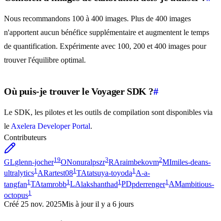
Nous recommandons 100 à 400 images. Plus de 400 images
n'apportent aucun bénéfice supplémentaire et augmentent le temps
de quantification. Expérimente avec 100, 200 et 400 images pour
trouver l'équilibre optimal.
Où puis-je trouver le Voyager SDK ?
#
Le SDK, les pilotes et les outils de compilation sont disponibles via
le
Axelera Developer Portal
.
Contributeurs
19
3
2
GL
glenn-jocher
ON
onuralpszr
RA
raimbekovm
MI
miles-deans-
1
1
1
ultralytics
AR
artest08
TA
tatsuya-toyoda
A-
a-
1
1
1
1
tangfan
TA
tamrobb
LA
lakshanthad
PD
pderrenger
AM
ambitious-
1
octopus
Créé
25 nov. 2025
Mis à jour
il y a 6 jours