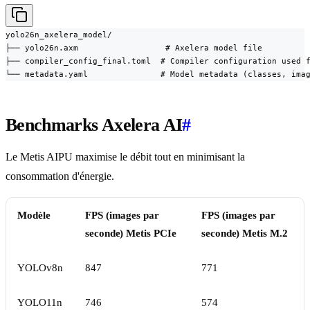
yolo26n_axelera_model/

├── yolo26n.axm                  # Axelera model file

├── compiler_config_final.toml  # Compiler configuration used f
└── metadata.yaml               # Model metadata (classes, ima
Benchmarks Axelera AI
#
Le Metis AIPU maximise le débit tout en minimisant la
consommation d'énergie.
Modèle
FPS (images par
FPS (images par
seconde) Metis PCIe
seconde) Metis M.2
YOLOv8n
847
771
YOLO11n
746
574