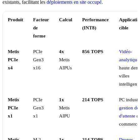
existants, facilitant les
déploiements en site occupé
.
Produit
Facteur
Calcul
Performance
Applicati
de
(INT8)
cible
forme
Metis
PCIe
4x
856 TOPS
Vidéo-
PCIe
Gen3
Metis
analytique
x4
x16
AIPUs
haute dens
villes
intelligent
Metis
PCIe
1x
214 TOPS
PC industri
PCIe
Gen3
Metis
gestion de 
x1
x1
AIPU
d'attente
da
commerce
Metis
M.2
1x
214 TOPS
Drones
,