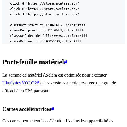
    click G "https://store.axelera.ai/"

    click H "https://store.axelera.ai/"

    click J "https://store.axelera.ai/"

    classDef start fill:#4CAF50,color:#fff

    classDef proc fill:#2196F3,color:#fff

    classDef decide fill:#FF9800,color:#fff

    classDef out fill:#9C27B0,color:#fff
Portefeuille matériel
#
La gamme de matériel Axelera est optimisée pour exécuter
Ultralytics YOLO26
et les versions antérieures avec une grande
efficacité en FPS par watt.
Cartes accélératrices
#
Ces cartes permettent l'accélération IA dans les appareils hôtes