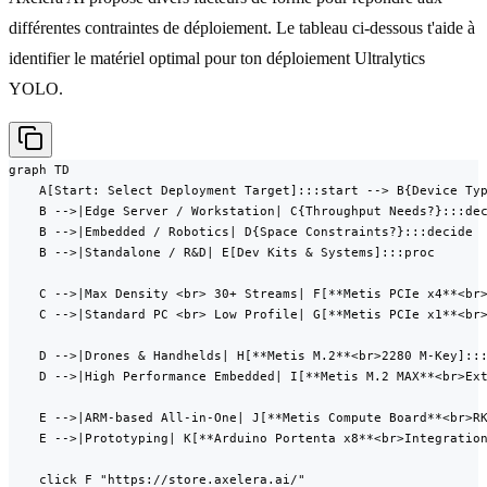
différentes contraintes de déploiement. Le tableau ci-dessous t'aide à
identifier le matériel optimal pour ton déploiement Ultralytics
YOLO.
graph TD

    A[Start: Select Deployment Target]:::start --> B{Device Typ
    B -->|Edge Server / Workstation| C{Throughput Needs?}:::dec
    B -->|Embedded / Robotics| D{Space Constraints?}:::decide

    B -->|Standalone / R&D| E[Dev Kits & Systems]:::proc

    C -->|Max Density <br> 30+ Streams| F[**Metis PCIe x4**<br>
    C -->|Standard PC <br> Low Profile| G[**Metis PCIe x1**<br>
    D -->|Drones & Handhelds| H[**Metis M.2**<br>2280 M-Key]:::
    D -->|High Performance Embedded| I[**Metis M.2 MAX**<br>Ext
    E -->|ARM-based All-in-One| J[**Metis Compute Board**<br>RK
    E -->|Prototyping| K[**Arduino Portenta x8**<br>Integration
    click F "https://store.axelera.ai/"
