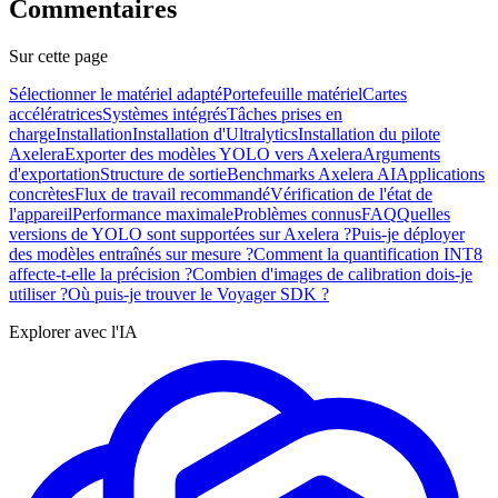
Commentaires
Sur cette page
Sélectionner le matériel adapté
Portefeuille matériel
Cartes
accélératrices
Systèmes intégrés
Tâches prises en
charge
Installation
Installation d'Ultralytics
Installation du pilote
Axelera
Exporter des modèles YOLO vers Axelera
Arguments
d'exportation
Structure de sortie
Benchmarks Axelera AI
Applications
concrètes
Flux de travail recommandé
Vérification de l'état de
l'appareil
Performance maximale
Problèmes connus
FAQ
Quelles
versions de YOLO sont supportées sur Axelera ?
Puis-je déployer
des modèles entraînés sur mesure ?
Comment la quantification INT8
affecte-t-elle la précision ?
Combien d'images de calibration dois-je
utiliser ?
Où puis-je trouver le Voyager SDK ?
Explorer avec l'IA