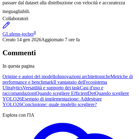
passare dal dataset alla distribuzione con velocità e accuratezza
ineguagliabili.
Collaboratori
9
GL
glenn-jocher
Creato
14 gen 2026
Aggiornato
7 ore fa
Commenti
In questa pagina
Origine e autori del modello
Innovazioni architettoniche
Metriche di
performance e benchmark
Il vantaggio dell'ecosistema
Ultralytics
Versatilità e supporto dei task
Casi d'uso e
raccomandazioni
Quando scegliere EfficientDet
Quando scegliere
YOLO26
Esempio di implementazione: Addestrare
YOLO26
Conclusione: quale modello scegliere?
Esplora con l'IA