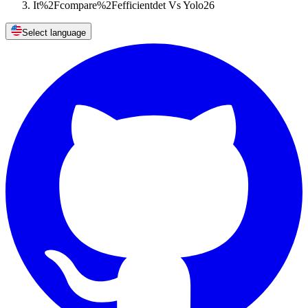
It%2Fcompare%2Fefficientdet Vs Yolo26
Select language