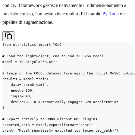
codice. Il framework gestisce nativamente il ridimensionamento a
precisione mista, l'orchestrazione multi-GPU tramite
PyTorch
e le
pipeline di augmentazione.
from ultralytics import YOLO

# Load the lightweight, end-to-end YOLO26n model

model = YOLO("yolo26n.pt")

# Train on the COCO8 dataset leveraging the robust MuSGD optimi
results = model.train(

    data="coco8.yaml",

    epochs=100,

    imgsz=640,

    device=0,  # Automatically engages GPU acceleration

)

# Export natively to ONNX without NMS plugins

exported_path = model.export(format="onnx")

print(f"Model seamlessly exported to: {exported_path}")