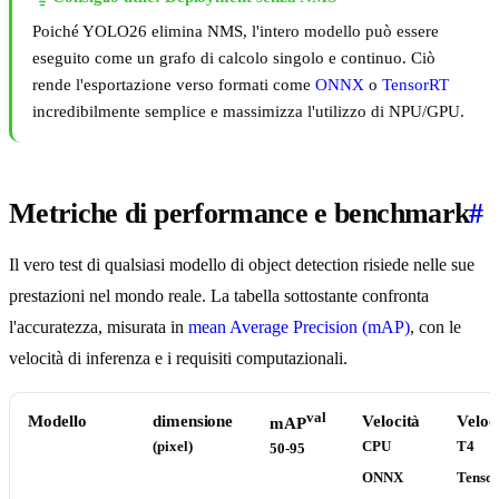
Poiché YOLO26 elimina NMS, l'intero modello può essere
eseguito come un grafo di calcolo singolo e continuo. Ciò
rende l'esportazione verso formati come
ONNX
o
TensorRT
incredibilmente semplice e massimizza l'utilizzo di NPU/GPU.
Metriche di performance e benchmark
#
Il vero test di qualsiasi modello di object detection risiede nelle sue
prestazioni nel mondo reale. La tabella sottostante confronta
l'accuratezza, misurata in
mean Average Precision (mAP)
, con le
velocità di inferenza e i requisiti computazionali.
val
Modello
dimensione
Velocità
Veloc
mAP
(pixel)
CPU
T4
50-95
ONNX
Tenso