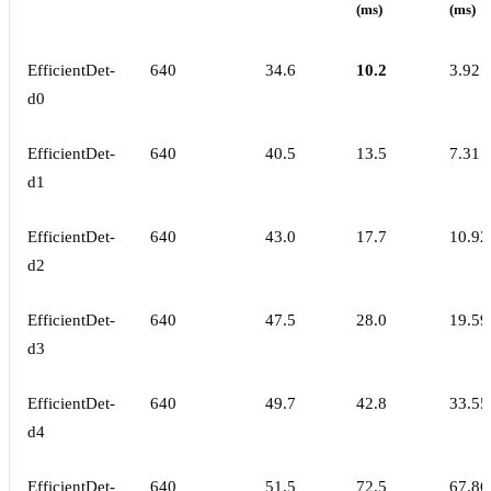
(ms)
(ms)
EfficientDet-
640
34.6
10.2
3.92
d0
EfficientDet-
640
40.5
13.5
7.31
d1
EfficientDet-
640
43.0
17.7
10.92
d2
EfficientDet-
640
47.5
28.0
19.59
d3
EfficientDet-
640
49.7
42.8
33.55
d4
EfficientDet-
640
51.5
72.5
67.86