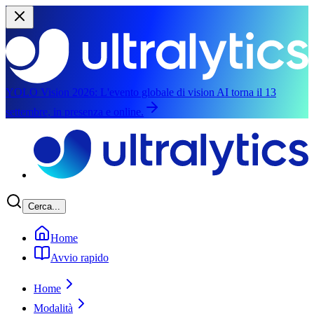
YOLO Vision 2026:
L'evento globale di vision AI torna il 13
settembre, in presenza e online.
Passa al contenuto principale
Cerca...
Home
Avvio rapido
Home
Modalità