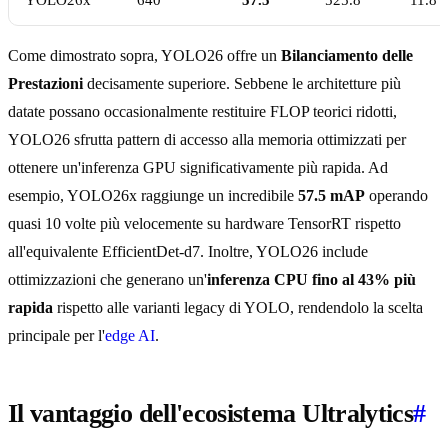
YOLO26x
640
57.5
525.8
11.8
Come dimostrato sopra, YOLO26 offre un
Bilanciamento delle
Prestazioni
decisamente superiore. Sebbene le architetture più
datate possano occasionalmente restituire FLOP teorici ridotti,
YOLO26 sfrutta pattern di accesso alla memoria ottimizzati per
ottenere un'inferenza GPU significativamente più rapida. Ad
esempio, YOLO26x raggiunge un incredibile
57.5 mAP
operando
quasi 10 volte più velocemente su hardware TensorRT rispetto
all'equivalente EfficientDet-d7. Inoltre, YOLO26 include
ottimizzazioni che generano un'
inferenza CPU fino al 43% più
rapida
rispetto alle varianti legacy di YOLO, rendendolo la scelta
principale per l'
edge AI
.
Il vantaggio dell'ecosistema Ultralytics
#