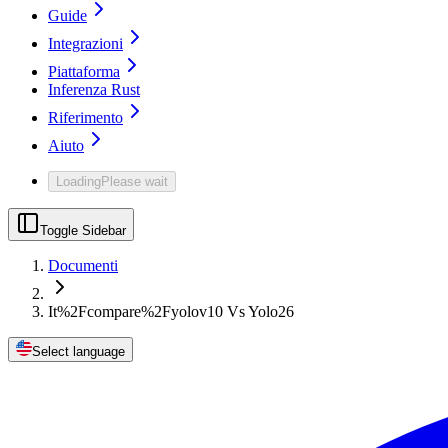
Guide
Integrazioni
Piattaforma
Inferenza Rust
Riferimento
Aiuto
Loading
Please wait
Toggle Sidebar
Documenti
It%2Fcompare%2Fyolov10 Vs Yolo26
Select language