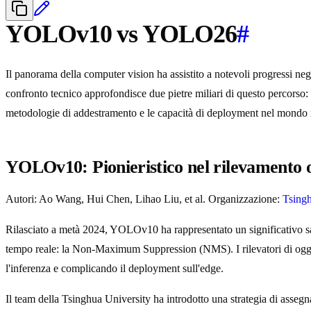
YOLOv10 vs YOLO26
#
Il panorama della computer vision ha assistito a notevoli progressi ne
confronto tecnico approfondisce due pietre miliari di questo percors
metodologie di addestramento e le capacità di deployment nel mondo re
YOLOv10: Pionieristico nel rilevamento o
Autori: Ao Wang, Hui Chen, Lihao Liu, et al. Organizzazione:
Tsingh
Rilasciato a metà 2024, YOLOv10 ha rappresentato un significativo salto
tempo reale: la Non-Maximum Suppression (NMS). I rilevatori di ogget
l'inferenza e complicando il deployment sull'edge.
Il team della Tsinghua University ha introdotto una strategia di ass