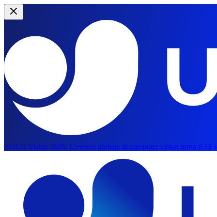
YOLO Vision 2026:
L'evento globale di computer vision torna il 13 s
Salta al contenuto principale