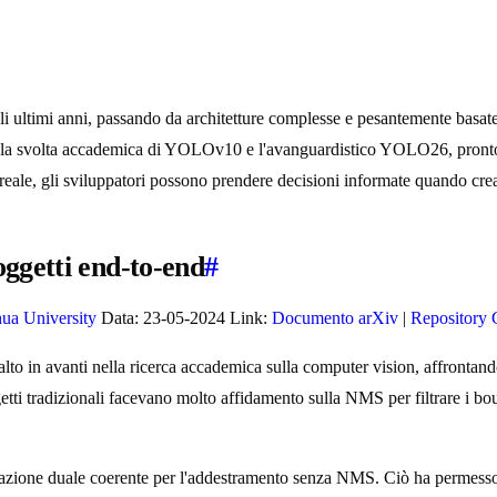
gli ultimi anni, passando da architetture complesse e pesantemente basat
o: la svolta accademica di YOLOv10 e l'avanguardistico YOLO26, pronto p
ale, gli sviluppatori possono prendere decisioni informate quando crea
ggetti end-to-end
#
ua University
Data: 23-05-2024 Link:
Documento arXiv
|
Repository
 in avanti nella ricerca accademica sulla computer vision, affrontando u
ti tradizionali facevano molto affidamento sulla NMS per filtrare i bo
egnazione duale coerente per l'addestramento senza NMS. Ciò ha permess