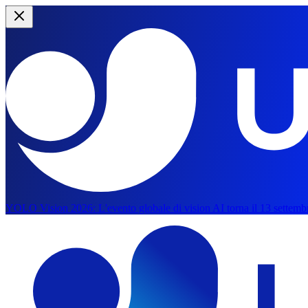
YOLO Vision 2026:
L'evento globale di vision AI torna il 13 settemb
Vai al contenuto principale