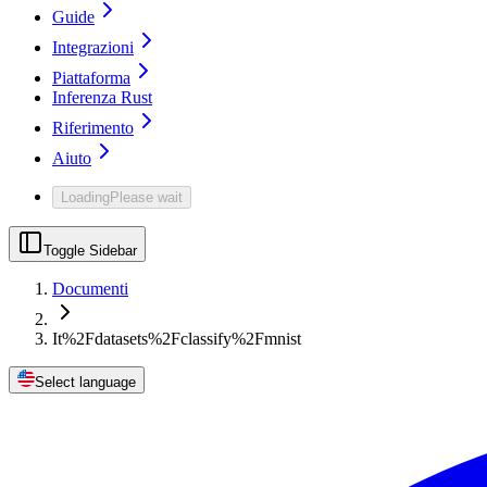
Guide
Integrazioni
Piattaforma
Inferenza Rust
Riferimento
Aiuto
Loading
Please wait
Toggle Sidebar
Documenti
It%2Fdatasets%2Fclassify%2Fmnist
Select language