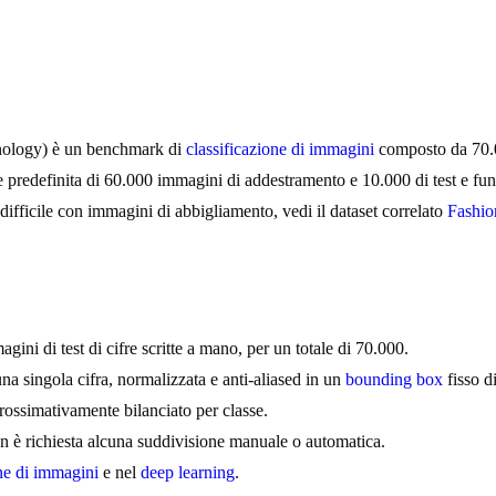
hnology) è un benchmark di
classificazione di immagini
composto da 70.00
one predefinita di 60.000 immagini di addestramento e 10.000 di test e 
 difficile con immagini di abbigliamento, vedi il dataset correlato
Fashi
 di test di cifre scritte a mano, per un totale di 70.000.
a singola cifra, normalizzata e anti-aliased in un
bounding box
fisso d
ossimativamente bilanciato per classe.
non è richiesta alcuna suddivisione manuale o automatica.
one di immagini
e nel
deep learning
.