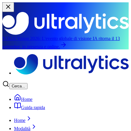
YOLO Vision 2026:
L'evento globale di visione IA ritorna il 13
settembre, in presenza e online.
Salta al contenuto principale
Cerca...
Home
Guida rapida
Home
Modalità