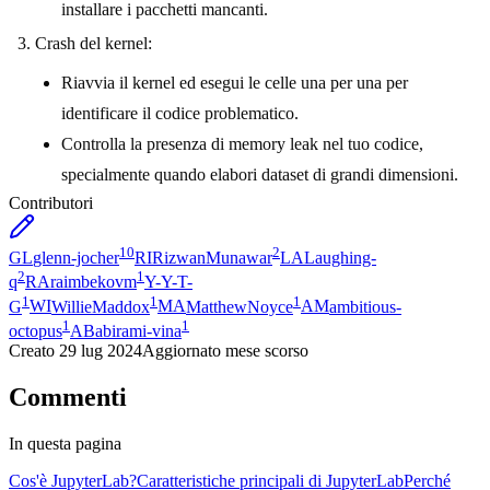
installare i pacchetti mancanti.
Crash del kernel:
Riavvia il kernel ed esegui le celle una per una per
identificare il codice problematico.
Controlla la presenza di memory leak nel tuo codice,
specialmente quando elabori dataset di grandi dimensioni.
Contributori
10
2
GL
glenn-jocher
RI
RizwanMunawar
LA
Laughing-
2
1
q
RA
raimbekovm
Y-
Y-T-
1
1
1
G
WI
WillieMaddox
MA
MatthewNoyce
AM
ambitious-
1
1
octopus
AB
abirami-vina
Creato
29 lug 2024
Aggiornato
mese scorso
Commenti
In questa pagina
Cos'è JupyterLab?
Caratteristiche principali di JupyterLab
Perché