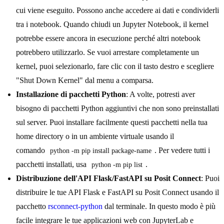
cui viene eseguito. Possono anche accedere ai dati e condividerli
tra i notebook. Quando chiudi un Jupyter Notebook, il kernel
potrebbe essere ancora in esecuzione perché altri notebook
potrebbero utilizzarlo. Se vuoi arrestare completamente un
kernel, puoi selezionarlo, fare clic con il tasto destro e scegliere
"Shut Down Kernel" dal menu a comparsa.
Installazione di pacchetti Python
: A volte, potresti aver
bisogno di pacchetti Python aggiuntivi che non sono preinstallati
sul server. Puoi installare facilmente questi pacchetti nella tua
home directory o in un ambiente virtuale usando il
comando
. Per vedere tutti i
python -m pip install package-name
pacchetti installati, usa
.
python -m pip list
Distribuzione dell'API Flask/FastAPI su Posit Connect
: Puoi
distribuire le tue API Flask e FastAPI su Posit Connect usando il
pacchetto
rsconnect-python
dal terminale. In questo modo è più
facile integrare le tue applicazioni web con JupyterLab e