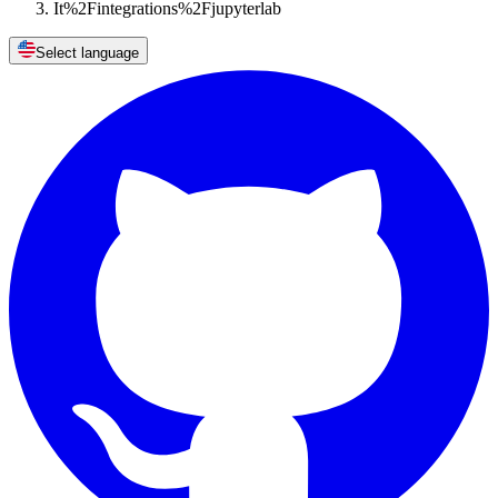
It%2Fintegrations%2Fjupyterlab
Select language