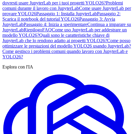
dovresti usare JupyterLab per i tuoi progetti YOLO26?
Problemi
comuni durante il lavoro con JupyterLab
Come usare JupyterLab per
provare YOLO26
Passaggio 1: Installa JupyterLab
Passaggio 2:
Scarica il notebook del tutorial YOLO26
Passaggio 3: Avvia
JupyterLab
Passaggio 4: Inizia a sperimentare
Continua a imparare su
JupyterLab
Riepilogo
FAQ
Come uso JupyterLab per addestrare un
modello YOLO26?
Quali sono le caratteristiche chiave di
JupyterLab che lo rendono adatto ai progetti YOLO26?
Come posso
ottimizzare le prestazioni del modello YOLO26 usando JupyterLab?
Come gestisco i problemi comuni quando lavoro con JupyterLab e
YOLO26?
Esplora con l'IA