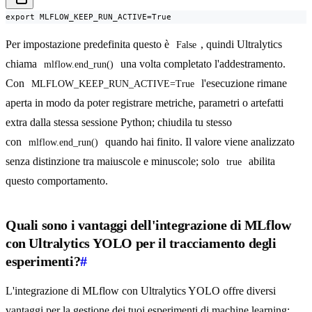
export MLFLOW_KEEP_RUN_ACTIVE=True
Per impostazione predefinita questo è
, quindi Ultralytics
False
chiama
una volta completato l'addestramento.
mlflow.end_run()
Con
l'esecuzione rimane
MLFLOW_KEEP_RUN_ACTIVE=True
aperta in modo da poter registrare metriche, parametri o artefatti
extra dalla stessa sessione Python; chiudila tu stesso
con
quando hai finito. Il valore viene analizzato
mlflow.end_run()
senza distinzione tra maiuscole e minuscole; solo
abilita
true
questo comportamento.
Quali sono i vantaggi dell'integrazione di MLflow
con Ultralytics YOLO per il tracciamento degli
esperimenti?
#
L'integrazione di MLflow con Ultralytics YOLO offre diversi
vantaggi per la gestione dei tuoi esperimenti di machine learning: