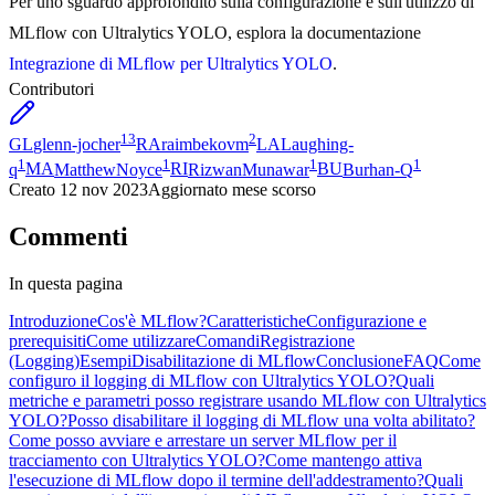
Per uno sguardo approfondito sulla configurazione e sull'utilizzo di
MLflow con Ultralytics YOLO, esplora la documentazione
Integrazione di MLflow per Ultralytics YOLO
.
Contributori
13
2
GL
glenn-jocher
RA
raimbekovm
LA
Laughing-
1
1
1
1
q
MA
MatthewNoyce
RI
RizwanMunawar
BU
Burhan-Q
Creato
12 nov 2023
Aggiornato
mese scorso
Commenti
In questa pagina
Introduzione
Cos'è MLflow?
Caratteristiche
Configurazione e
prerequisiti
Come utilizzare
Comandi
Registrazione
(Logging)
Esempi
Disabilitazione di MLflow
Conclusione
FAQ
Come
configuro il logging di MLflow con Ultralytics YOLO?
Quali
metriche e parametri posso registrare usando MLflow con Ultralytics
YOLO?
Posso disabilitare il logging di MLflow una volta abilitato?
Come posso avviare e arrestare un server MLflow per il
tracciamento con Ultralytics YOLO?
Come mantengo attiva
l'esecuzione di MLflow dopo il termine dell'addestramento?
Quali