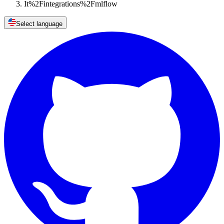
It%2Fintegrations%2Fmlflow
Select language