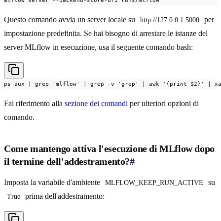
mlflow server --backend-store-uri runs/mlflow
Questo comando avvia un server locale su
per
http://127.0.0.1:5000
impostazione predefinita. Se hai bisogno di arrestare le istanze del
server MLflow in esecuzione, usa il seguente comando bash:
ps aux | grep 'mlflow' | grep -v 'grep' | awk '{print $2}' | x
Fai riferimento alla
sezione dei comandi
per ulteriori opzioni di
comando.
Come mantengo attiva l'esecuzione di MLflow dopo
il termine dell'addestramento?
#
Imposta la variabile d'ambiente
su
MLFLOW_KEEP_RUN_ACTIVE
prima dell'addestramento:
True