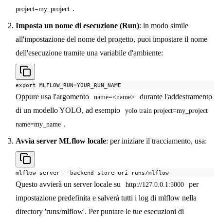
.
project=my_project
Imposta un nome di esecuzione (Run)
: in modo simile
all'impostazione del nome del progetto, puoi impostare il nome
dell'esecuzione tramite una variabile d'ambiente:
export MLFLOW_RUN=YOUR_RUN_NAME
Oppure usa l'argomento
durante l'addestramento
name=<name>
di un modello YOLO, ad esempio
yolo train project=my_project 
.
name=my_name
Avvia server MLflow locale
: per iniziare il tracciamento, usa:
mlflow server --backend-store-uri runs/mlflow
Questo avvierà un server locale su
per
http://127.0.0.1:5000
impostazione predefinita e salverà tutti i log di mlflow nella
directory 'runs/mlflow'. Per puntare le tue esecuzioni di