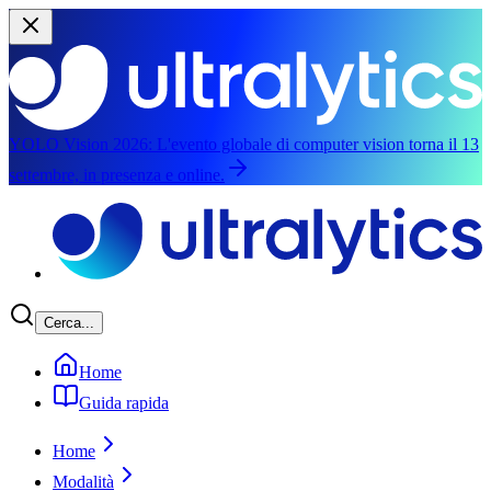
YOLO Vision 2026:
L'evento globale di computer vision torna il 13
settembre, in presenza e online.
Salta al contenuto principale
Cerca...
Home
Guida rapida
Home
Modalità