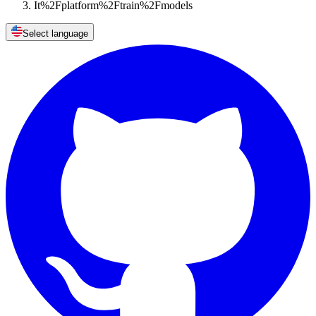
It%2Fplatform%2Ftrain%2Fmodels
Select language