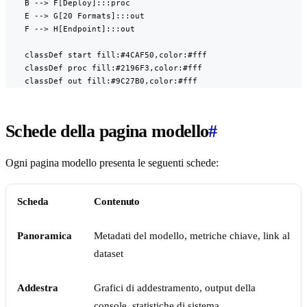
    B --> F[Deploy]:::proc

    E --> G[20 Formats]:::out

    F --> H[Endpoint]:::out

    classDef start fill:#4CAF50,color:#fff

    classDef proc fill:#2196F3,color:#fff

    classDef out fill:#9C27B0,color:#fff
Schede della pagina modello
#
Ogni pagina modello presenta le seguenti schede:
Scheda
Contenuto
Panoramica
Metadati del modello, metriche chiave, link al
dataset
Addestra
Grafici di addestramento, output della
console, statistiche di sistema