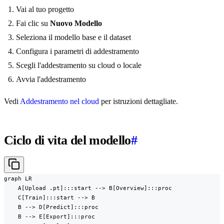
Vai al tuo progetto
Fai clic su
Nuovo Modello
Seleziona il modello base e il dataset
Configura i parametri di addestramento
Scegli l'addestramento su cloud o locale
Avvia l'addestramento
Vedi
Addestramento nel cloud
per istruzioni dettagliate.
Ciclo di vita del modello
#
graph LR

    A[Upload .pt]:::start --> B[Overview]:::proc

    C[Train]:::start --> B

    B --> D[Predict]:::proc

    B --> E[Export]:::proc
