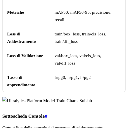
Metriche
mAP50, mAP50-95, precisione,
recall
Loss di
train/box_loss, train/cls_loss,
Addestramento
train/dfl_loss
Loss di Validazione
val/box_loss, val/cls_loss,
val/dfl_loss
Tasso di
lr/pg0, lr/pg1, lr/pg2
apprendimento
Sottoscheda Console
#
Output live della console dal processo di addestramento: