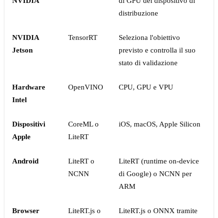
NVIDIA
di GPU del dispositivo di
distribuzione
NVIDIA
TensorRT
Seleziona l'obiettivo
Jetson
previsto e controlla il suo
stato di validazione
Hardware
OpenVINO
CPU, GPU e VPU
Intel
Dispositivi
CoreML o
iOS, macOS, Apple Silicon
Apple
LiteRT
Android
LiteRT o
LiteRT (runtime on-device
NCNN
di Google) o NCNN per
ARM
Browser
LiteRT.js o
LiteRT.js o ONNX tramite