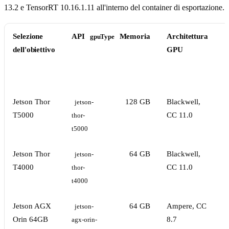
13.2 e TensorRT 10.16.1.11 all'interno del container di esportazione.
Selezione
API
Memoria
Architettura
P
gpuType
dell'obiettivo
GPU
Jetson Thor
128 GB
Blackwell,
3
jetson-
T5000
CC 11.0
thor-
t5000
Jetson Thor
64 GB
Blackwell,
3
jetson-
T4000
CC 11.0
thor-
t4000
Jetson AGX
64 GB
Ampere, CC
3
jetson-
Orin 64GB
8.7
agx-orin-