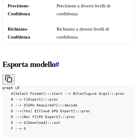
Precisione-
Precisione a diversi livelli di
Confidenza
confidenza
Richiamo-
Richiamo a diversi livelli di
Confidenza
confidenza
Esporta modello
#
graph LR

    A[Select Format]:::start --> B[Configure Args]:::proc

    B --> C[Export]:::proc

    C --> D{GPU Required?}:::decide

    D -->|Yes| E[Cloud GPU Export]:::proc

    D -->|No| F[CPU Export]:::proc

    E --> G[Download]:::out

    F --> G
