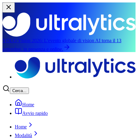
YOLO Vision 2026:
L'evento globale di vision AI torna il 13
settembre, in presenza e online.
Passa al contenuto principale
Cerca...
Home
Avvio rapido
Home
Modalità