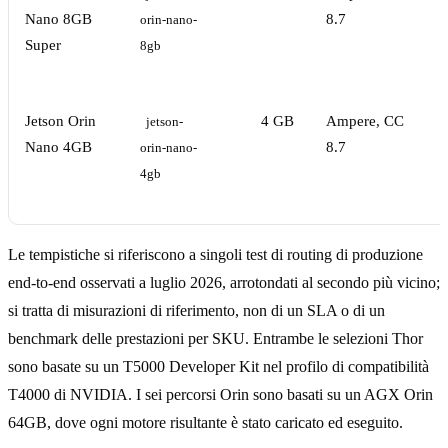
Nano 8GB
8.7
orin-nano-
Super
8gb
Jetson Orin
4 GB
Ampere, CC
3
jetson-
Nano 4GB
8.7
orin-nano-
4gb
Le tempistiche si riferiscono a singoli test di routing di produzione
end-to-end osservati a luglio 2026, arrotondati al secondo più vicino;
si tratta di misurazioni di riferimento, non di un SLA o di un
benchmark delle prestazioni per SKU. Entrambe le selezioni Thor
sono basate su un T5000 Developer Kit nel profilo di compatibilità
T4000 di NVIDIA. I sei percorsi Orin sono basati su un AGX Orin
64GB, dove ogni motore risultante è stato caricato ed eseguito.