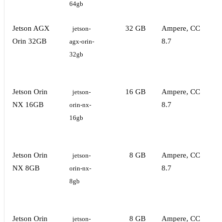
64gb
Jetson AGX
32 GB
Ampere, CC
3
jetson-
Orin 32GB
8.7
agx-orin-
32gb
Jetson Orin
16 GB
Ampere, CC
3
jetson-
NX 16GB
8.7
orin-nx-
16gb
Jetson Orin
8 GB
Ampere, CC
3
jetson-
NX 8GB
8.7
orin-nx-
8gb
Jetson Orin
8 GB
Ampere, CC
3
jetson-