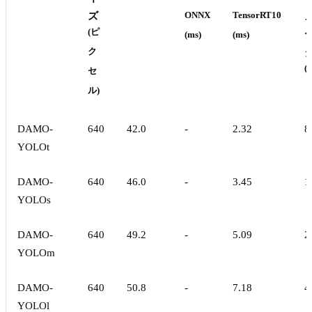
ズ
ONNX
TensorRT10
(ピ
(ms)
(ms)
ク
(
セ
ル)
DAMO-
640
42.0
-
2.32
8
YOLOt
DAMO-
640
46.0
-
3.45
1
YOLOs
DAMO-
640
49.2
-
5.09
2
YOLOm
DAMO-
640
50.8
-
7.18
4
YOLOl