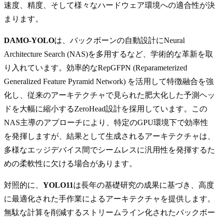
速度、精度、そして様々なハードウェア環境への適合性が決
まります。
DAMO-YOLO
は、バックボーンの自動設計にNeural
Architecture Search (NAS)を多用するなど、学術的な革新を取
り入れています。効率的なRepGFPN (Reparameterized
Generalized Feature Pyramid Network) を活用して特徴融合を強
化し、従来のアーキテクチャで見られた肥大化した予測ヘッ
ドを大幅に縮小するZeroHead設計を採用しています。この
NAS主導のアプローチにより、特定のGPU環境下で効率性
を発揮しますが、結果として生成されるアーキテクチャは、
多様なエッジデバイス間でシームレスに汎用性を発揮するた
めの柔軟性に欠ける場合があります。
対照的に、
YOLO11
は長年の基礎研究の成果に基づき、高度
に最適化された手作業によるアーキテクチャを提供します。
無駄な計算を削減するストリームライン化されたバックボー