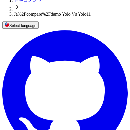
ドキュメント
Ja%2Fcompare%2Fdamo Yolo Vs Yolo11
Select language