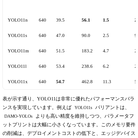
YOLO11n
640
39.5
56.1
1.5
2
YOLO11s
640
47.0
90.0
2.5
9
YOLO11m
640
51.5
183.2
4.7
2
YOLO11l
640
53.4
238.6
6.2
2
YOLO11x
640
54.7
462.8
11.3
5
表が示す通り、YOLO11は非常に優れたパフォーマンスバラ
ンスを実現しています。例えば
バリアントは、
YOLO11s
よりも高い精度を維持しつつ、パラメータフ
DAMO-YOLOs
ットプリントは大幅に小さくなっています。このメモリ要件
の削減は、デプロイメントコストの低下と、エッジデバイス