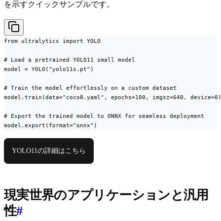
を示すクイックサンプルです。
from ultralytics import YOLO

# Load a pretrained YOLO11 small model

model = YOLO("yolo11s.pt")

# Train the model effortlessly on a custom dataset

model.train(data="coco8.yaml", epochs=100, imgsz=640, device=0)
# Export the trained model to ONNX for seamless deployment

model.export(format="onnx")
YOLO11の詳細はこちら
現実世界のアプリケーションと汎用
性
#