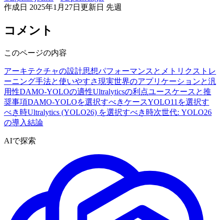
作成日
2025年1月27日
更新日
先週
コメント
このページの内容
アーキテクチャの設計思想
パフォーマンスとメトリクス
トレ
ーニング手法と使いやすさ
現実世界のアプリケーションと汎
用性
DAMO-YOLOの適性
Ultralyticsの利点
ユースケースと推
奨事項
DAMO-YOLOを選択すべきケース
YOLO11を選択す
べき時
Ultralytics (YOLO26) を選択すべき時
次世代: YOLO26
の導入
結論
AIで探索