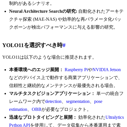
制約があるシナリオ。
Neural Architecture Searchの研究:
自動化されたアーキテ
クチャ探索 (MAE-NAS) や効率的な再パラメータ化バッ
クボーンが検出パフォーマンスに与える影響の研究。
YOLO11を選択すべき時
#
YOLO11は以下のような場合に推奨されます。
本番環境へのエッジ展開：
Raspberry Pi
や
NVIDIA Jetson
などのデバイス上で動作する商業アプリケーションで、
信頼性と継続的なメンテナンスが最優先される場合。
マルチタスクビジョンアプリケーション：
単一の統合フ
レームワーク内で
detection
、
segmentation
、
pose
estimation
、
OBB
が必要なプロジェクト。
迅速なプロトタイピングと展開：
効率化された
Ultralytics
Python API
を使用して、データ収集から本番運用まで素