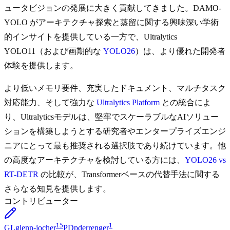
ュータビジョンの発展に大きく貢献してきました。DAMO-
YOLO がアーキテクチャ探索と蒸留に関する興味深い学術
的インサイトを提供している一方で、Ultralytics
YOLO11（および画期的な
YOLO26
）は、より優れた開発者
体験を提供します。
より低いメモリ要件、充実したドキュメント、マルチタスク
対応能力、そして強力な
Ultralytics Platform
との統合によ
り、Ultralyticsモデルは、堅牢でスケーラブルなAIソリュー
ションを構築しようとする研究者やエンタープライズエンジ
ニアにとって最も推奨される選択肢であり続けています。他
の高度なアーキテクチャを検討している方には、
YOLO26 vs
RT-DETR
の比較が、Transformerベースの代替手法に関する
さらなる知見を提供します。
コントリビューター
15
1
GL
glenn-jocher
PD
pderrenger