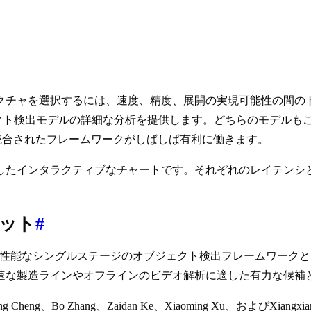
クチャを選択するには、速度、精度、展開の実現可能性の間の
の異なるオブジェクト検出モデルの詳細な分析を提供します。どちらの
統合されたフレームワークがしばしば有利に働きます。
したインタラクティブなチャートです。それぞれのレイテンシ
プット
#
た高性能なシングルステージのオブジェクト検出フレームワークとし
速な製造ラインやオフラインのビデオ解析に適した有力な候補
eng Cheng、Bo Zhang、Zaidan Ke、Xiaoming Xu、およびXiangxia