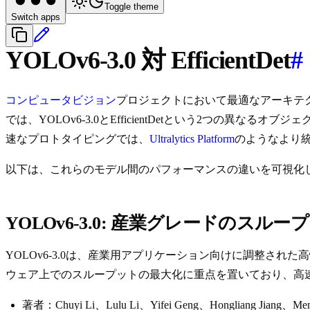
Toggle theme
Switch apps
YOLOv6-3.0 対 EfficientDet
#
コンピュータビジョン
プロジェクトにおいて最適なアーキテ
では、YOLOv6-3.0とEfficientDetという2つ
速なプロトタイピングでは、
Ultralytics Platform
のようなより
以下は、これらのモデル間のパフォーマンスの違いを可視化
YOLOv6-3.0: 産業グレードのスルー
YOLOv6-3.0は、産業用アプリケーション向けに調整され
ウェア上でのスループットの最大化に重点を置いており、高
著者：Chuyi Li、Lulu Li、Yifei Geng、Hongliang Jiang、M