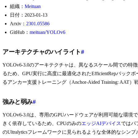
組織：
Meituan
日付：2023-01-13
Arxiv：
2301.05586
GitHub：
meituan/YOLOv6
アーキテクチャのハイライト
#
YOLOv6-3.0のアーキテクチャは、異なるスケール間での特徴融合を
るため、GPU実行に高度に最適化されたEfficientRep
るアンカー支援トレーニング（Anchor-Aided Train
強みと弱み
#
YOLOv6-3.0は、専用のGPUハードウェアが利用可能な環境
きく依存しているため、CPUのみの
エッジAIデバイス
ではパ
のUltralyticsフレームワークに見られるような全体的なシ