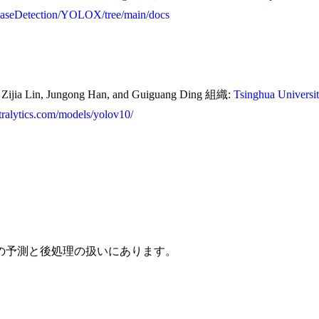
-BaseDetection/YOLOX/tree/main/docs
Zijia Lin, Jungong Han, and Guiguang Ding 組織:
Tsinghua Universi
ltralytics.com/models/yolov10/
スの予測と後処理の扱いにあります。