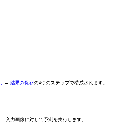
し
→
結果の保存
の4つのステップで構成されます。
て、入力画像に対して予測を実行します。