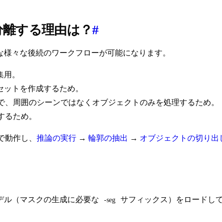
分離する理由は？
#
な様々な後続のワークフローが可能になります。
集用。
タセットを作成するため。
ップで、周囲のシーンではなくオブジェクトのみを処理するため。
するため。
ルで動作し、
推論の実行
→
輪郭の抽出
→
オブジェクトの切り出
デル（マスクの生成に必要な
サフィックス）をロードし
-seg