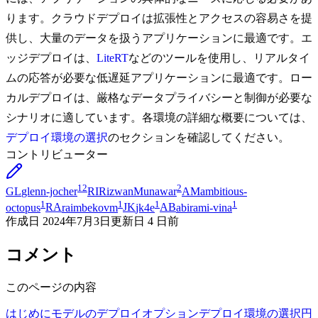
ります。クラウドデプロイは拡張性とアクセスの容易さを提
供し、大量のデータを扱うアプリケーションに最適です。エ
ッジデプロイは、
LiteRT
などのツールを使用し、リアルタイ
ムの応答が必要な低遅延アプリケーションに最適です。ロー
カルデプロイは、厳格なデータプライバシーと制御が必要な
シナリオに適しています。各環境の詳細な概要については、
デプロイ環境の選択
のセクションを確認してください。
コントリビューター
12
2
GL
glenn-jocher
RI
RizwanMunawar
AM
ambitious-
1
1
1
1
octopus
RA
raimbekovm
JK
jk4e
AB
abirami-vina
作成日
2024年7月3日
更新日
4 日前
コメント
このページの内容
はじめに
モデルのデプロイオプション
デプロイ環境の選択
円