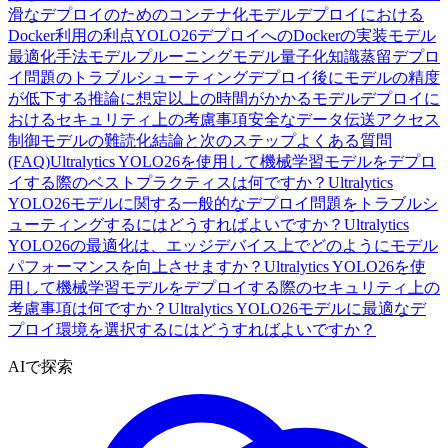
滑なデプロイのためのコンテナ化
モデルデプロイにおける
Docker利用の利点
YOLO26デプロイへのDockerの実装
モデル
最適化手法
モデルプルーニング
モデル量子化
知識蒸留
デプロ
イ問題のトラブルシューティング
デプロイ後にモデルの精度
が低下する
推論に想定以上の時間がかかる
モデルデプロイに
おけるセキュリティ上の考慮事項
安全なデータ伝送
アクセス
制御
モデルの難読化
結論と次のステップ
よくある質問
(FAQ)
Ultralytics YOLO26を使用して機械学習モデルをデプロ
イする際のベストプラクティスは何ですか？
Ultralytics
YOLO26モデルに関する一般的なデプロイ問題をトラブルシ
ューティングするにはどうすればよいですか？
Ultralytics
YOLO26の最適化は、エッジデバイス上でどのようにモデル
パフォーマンスを向上させますか？
Ultralytics YOLO26を使
用して機械学習モデルをデプロイする際のセキュリティ上の
考慮事項は何ですか？
Ultralytics YOLO26モデルに最適なデ
プロイ環境を選択するにはどうすればよいですか？
AIで探索