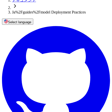
ドキュメント
Ja%2Fguides%2Fmodel Deployment Practices
Select language