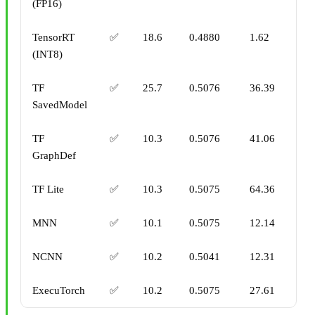
(FP16)
TensorRT
✅
18.6
0.4880
1.62
(INT8)
TF
✅
25.7
0.5076
36.39
SavedModel
TF
✅
10.3
0.5076
41.06
GraphDef
TF Lite
✅
10.3
0.5075
64.36
MNN
✅
10.1
0.5075
12.14
NCNN
✅
10.2
0.5041
12.31
ExecuTorch
✅
10.2
0.5075
27.61