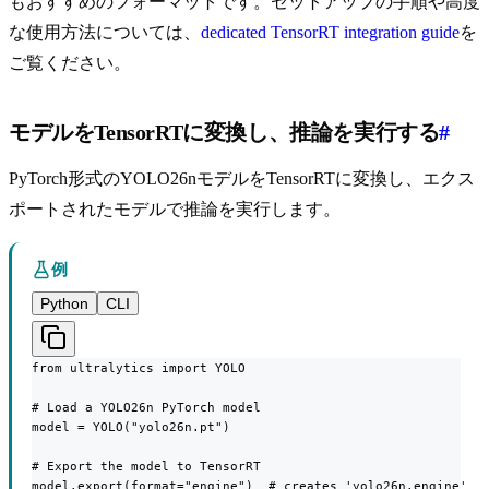
もおすすめのフォーマットです。セットアップの手順や高度
な使用方法については、
dedicated TensorRT integration guide
を
ご覧ください。
モデルをTensorRTに変換し、推論を実行する
#
PyTorch形式のYOLO26nモデルをTensorRTに変換し、エクス
ポートされたモデルで推論を実行します。
例
Python
CLI
from ultralytics import YOLO

# Load a YOLO26n PyTorch model

model = YOLO("yolo26n.pt")

# Export the model to TensorRT

model.export(format="engine")  # creates 'yolo26n.engine'
