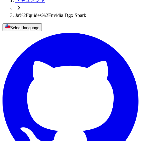
ドキュメント
Ja%2Fguides%2Fnvidia Dgx Spark
Select language