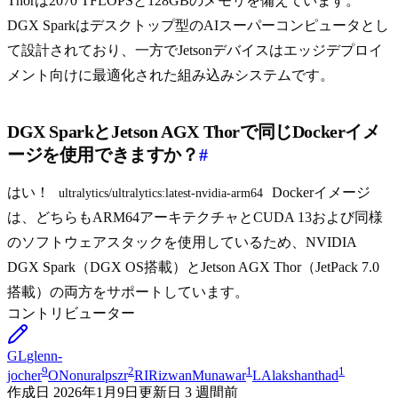
Thorは2070 TFLOPSと128GBのメモリを備えています。
DGX Sparkはデスクトップ型のAIスーパーコンピュータとし
て設計されており、一方でJetsonデバイスはエッジデプロイ
メント向けに最適化された組み込みシステムです。
DGX SparkとJetson AGX Thorで同じDockerイメ
ージを使用できますか？
#
はい！
Dockerイメージ
ultralytics/ultralytics:latest-nvidia-arm64
は、どちらもARM64アーキテクチャとCUDA 13および同様
のソフトウェアスタックを使用しているため、NVIDIA
DGX Spark（DGX OS搭載）とJetson AGX Thor（JetPack 7.0
搭載）の両方をサポートしています。
コントリビューター
GL
glenn-
9
2
1
1
jocher
ON
onuralpszr
RI
RizwanMunawar
LA
lakshanthad
作成日
2026年1月9日
更新日
3 週間前