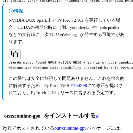
pip install torch torchvision --index-url https://download.pyt
情報
NVIDIA DGX Spark上で PyTorch 2.9.1 を実行している場
合、CUDAの初期化時に（例:
や
yolo checks
yolo predict
などの実行時に）次の
が発生する可能性があ
UserWarning
ります。
UserWarning: Found GPU0 NVIDIA GB10 which is of cuda capabil
Minimum and Maximum cuda capability supported by this versi
この警告は安全に無視して問題ありません。これを恒久的
に解決するため、PyTorchのPR
#164590
にて修正が提出さ
れており、PyTorch 2.10リリースに含まれる予定です。
をインストールする
#
onnxruntime-gpu
PyPIでホストされている
onnxruntime-gpu
パッケージには、