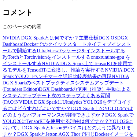
コメント
このページの内容
NVIDIA DGX Sparkとは何ですか？
主要仕様
DGX OS
DGX
Dashboard
Dockerでのクイックスタート
ネイティブインスト
ールで開始する
Ultralyticsパッケージをインストールする
PyTorchとTorchvisionをインストールする
onnxruntime-gpu を
インストールする
NVIDIA DGX Spark上でTensorRTを使用す
る
モデルをTensorRTに変換し、推論を実行する
NVIDIA DGX
Spark YOLO11ベンチマーク
詳細比較表
結果の再現
NVIDIA
DGX Sparkのベストプラクティス
システムアップデート
(Founders Edition)
DGX Dashboardの使用（推奨）
手動による
システムアップデート
次のステップ
よくある質問
(FAQ)
NVIDIA DGX SparkにUltralytics YOLO26をデプロイす
るにはどうすればよいですか？
DGX Spark上のYOLO26では
どのようなパフォーマンスが期待できますか？
DGX Sparkで
YOLO26にTensorRTを使用する理由は何ですか？
YOLO26に
おいて、DGX SparkとJetsonデバイスはどのように異なりま
すか？
DGX SparkとJetson AGX Thorで同じDockerイメージを